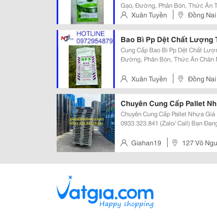
Gạo, Đường, Phân Bón, Thức Ăn T
Hạt Nhựa,.. Công Suất Đạt 2.000.000 Bao/ Tháng Đáp Ứng Đa Dạng Trọng
Xuân Tuyền
Đồng Nai
Lượng Từ 5Kg Đến 50Kg In Ấn
Bao Bì Pp Dệt Chất Lượng 
Cung Cấp Bao Bì Pp Dệt Chất Lượng Tốt, Giá 
Đường, Phân Bón, Thức Ăn Chăn Nuôi, 
Đa Dạng, Quy Cách Đầy Đủ Đáp Ứng Nhu
Ngay Với Chúng Tôi Bạn Sẽ Tìm...
Xuân Tuyền
Đồng Nai
Chuyên Cung Cấp Pallet Nh
Chuyên Cung Cấp Pallet Nhựa Giá
0933.323.841 (Zalo/ Call) Bạn Đang Tìm Pallet Nhựa Chất Lượng &Ndash; Giá
Cạnh Tranh Phục Vụ Cho Kho Bãi,
Cấp Pallet Nhựa Mới Và Đã Qua S
Giahan19
127 Võ Ngu
Tp. Biên Hòa, Đồng Nai