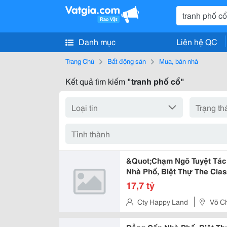
Danh mục
Liên hệ QC
Trang Chủ
Bất động sản
Mua, bán nhà
Kết quả tìm kiếm
"tranh phố cổ"
&Quot;Chạm Ngõ Tuyệt Tác 
Nhà Phố, Biệt Thự The Class
17,7 tỷ
Cty Happy Land
Võ C