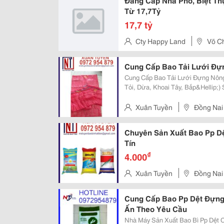
Đẳng Cấp Nhà Phố, Biệt Thự
Từ 17,7Tỷ
17,7 tỷ
Cty Happy Land
Võ C
Cung Cấp Bao Tải Lưới Đự
Cung Cấp Bao Tải Lưới Đựng Nông Sản Giá Cạn
Tỏi, Dừa, Khoai Tây, Bắp&Hellip;) Sản Phẩm Của Công Ty Được Sản Xuất Trên
Dây Chuyền Hiện Đại Và Quy Trìn
Đảm Chất Lượng Theo Yêu Cầu...
Xuân Tuyền
Đồng Nai
Chuyên Sản Xuất Bao Pp Dệ
Tín
₫
4.000
Xuân Tuyền
Đồng Nai
Cung Cấp Bao Pp Dệt Đựng 
Ấn Theo Yêu Cầu
Nhà Máy Sản Xuất Bao Bì Pp Dệt Chất Lượ