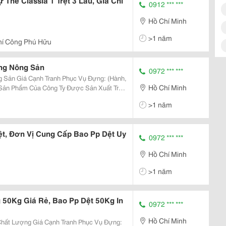
 The Classia 1 Trệt 3 Lầu, Giá Chỉ
0912 *** ***
Hồ Chí Minh
>1 năm
hí Công Phú Hữu
ng Nông Sản
0972 *** ***
h Tranh Phục Vụ Đựng: (Hành,
Hồ Chí Minh
h Hoạt Động Được Quản Lý Chặt Chẽ, Bảo
>1 năm
t, Đơn Vị Cung Cấp Bao Pp Dệt Uy
0972 *** ***
Hồ Chí Minh
>1 năm
50Kg Giá Rẻ, Bao Pp Dệt 50Kg In
0972 *** ***
Hồ Chí Minh
ng Giá Cạnh Tranh Phục Vụ Đựng: