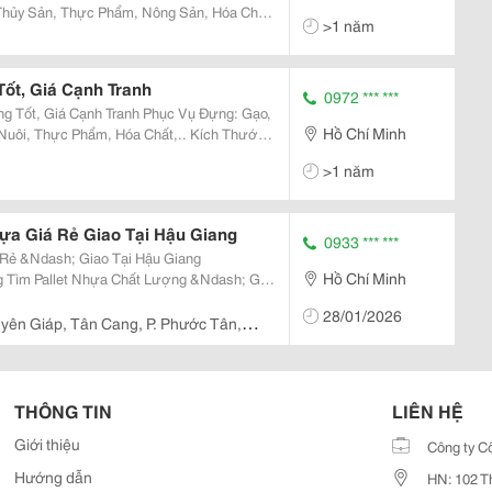
hủy Sản, Thực Phẩm, Nông Sản, Hóa Chất,
>1 năm
Tốt, Giá Cạnh Tranh
0972 *** ***
Cạnh Tranh Phục Vụ Đựng: Gạo,
Hồ Chí Minh
Thực Phẩm, Hóa Chất,.. Kích Thước
 Cầu Của Khách Hàng. Hãy Liên Hệ
>1 năm
ựa Giá Rẻ Giao Tại Hậu Giang
0933 *** ***
 Rẻ &Ndash; Giao Tại Hậu Giang
Hồ Chí Minh
 Sản Xuất, Vận Chuyển? Chúng Tôi Cung
28/01/2026
ử Dụng Với...
yên Giáp, Tân Cang, P. Phước Tân,
THÔNG TIN
LIÊN HỆ
Giới thiệu
Công ty C
Hướng dẫn
HN: 102 T