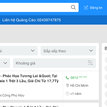
Đăng tin
Liên hệ Quảng Cáo: 02439747875
B
Khoảng giá
- Phác Họa Tương Lai &Quot; Tại
0912 *** ***
ia 1 Trệt 3 Lầu, Giá Chỉ Từ 17,7Tỷ
Hồ Chí Minh
>1 năm
hí Công Phú Hữu