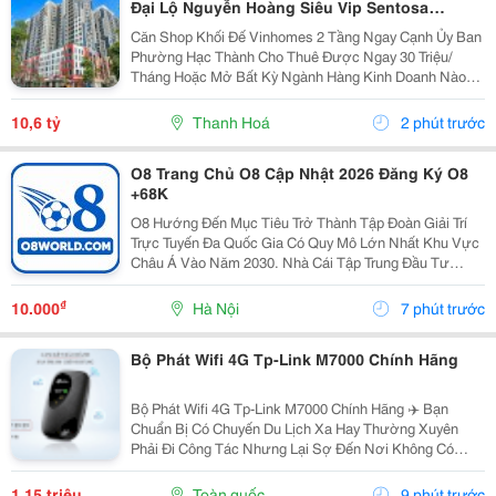
Đại Lộ Nguyễn Hoàng Siêu Vip Sentosa
Vinhomes Star City Thanh Hóa
Căn Shop Khối Đế Vinhomes 2 Tầng Ngay Cạnh Ủy Ban
Phường Hạc Thành Cho Thuê Được Ngay 30 Triệu/
Tháng Hoặc Mở Bất Kỳ Ngành Hàng Kinh Doanh Nào
Cũng Ra Tiền Có Sẵn Dân Cư 4000 Người Trên Các Tòa
Căn Hộ Và Toàn Bộ Là Cư Dân Cao Cấp Vinhomes
10,6 tỷ
Thanh Hoá
2 phút trước
Giàu...
O8 Trang Chủ O8 Cập Nhật 2026 Đăng Ký O8
+68K
O8 Hướng Đến Mục Tiêu Trở Thành Tập Đoàn Giải Trí
Trực Tuyến Đa Quốc Gia Có Quy Mô Lớn Nhất Khu Vực
Châu Á Vào Năm 2030. Nhà Cái Tập Trung Đầu Tư
Mạnh Mẽ Vào Nền Tảng Công Nghệ Trí Tuệ Nhân Tạo
Nhằm Cá Nhân Hóa Trải Nghiệm, Đồng Thời Mở Rộng
₫
10.000
Hà Nội
7 phút trước
Tầm Ảnh...
Bộ Phát Wifi 4G Tp-Link M7000 Chính Hãng
Bộ Phát Wifi 4G Tp-Link M7000 Chính Hãng ✈️ Bạn
Chuẩn Bị Có Chuyến Du Lịch Xa Hay Thường Xuyên
Phải Đi Công Tác Nhưng Lại Sợ Đến Nơi Không Có
Wifi, Sóng 3G/4G Trên Điện Thoại Chập Chờn Và Tốn
Pin? Đừng Lo! Đã Có "Vũ Khí Bí Mật" Tp-Link M7000
1,15 triệu
Toàn quốc
9 phút trước