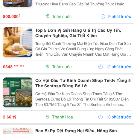
Thương Hiệu Bánh Cao Cấp Để Thưởng Thức Hoặc
Làm Quà Biếu Trong Dịp Trung Thu. Với Phong Cách
Bánh Mang Đậm Dấu Ấn Ẩm Thực Pháp Kết Hợp Khẩu
₫
800.000
Toàn quốc
9 phút trước
Vị Người Việt,...
Top 5 Đơn Vị Gửi Hàng Giá Trị Cao Uy Tín,
Chuyên Nghiệp, Giá Tiết Kiệm
Trong Bối Cảnh Thương Mại Điện Tử, Giao Dịch Tài Sản
Có Giá Trị Lớn Và Chuỗi Cung Ứng Ngày Càng Phát
Triển, Nhu Cầu Vận Chuyển Nhanh Các Mặt Hàng Giá Trị
Cao Đang Gia Tăng Mạnh. Doanh Nghiệp Và Cá Nhân
Không Chỉ Quan Tâm Đến Tốc Độ Giao Nhận Mà Còn...
0348 *** ***
Toàn quốc
12 phút trước
Cơ Hội Đầu Tư Kinh Doanh Shop Tmdv Tầng 5
The Sentosa Đừng Bỏ Lỡ
Cơ Hội Đầu Tư Kinh Doanh Shop Tmdv Tầng 5 The
Sentosa Đừng Bỏ Lỡ Thông Tin Chi Tiết S105S07 Diện
Tích 83,7M2 Tầng 5 Tòa S1 The Sentosa Vinhomes
Thanh Hóa Vị Trí Ngay Giao Điểm Đại Lộ Nguyễn Hoàng
Và Đại Lộ Nam Sông Mã Nằm Trong Quần Thể Kđt...
2,66 tỷ
Thanh Hoá
13 phút trước
Bao Bì Pp Dệt Đựng Hạt Điều, Nông Sản.