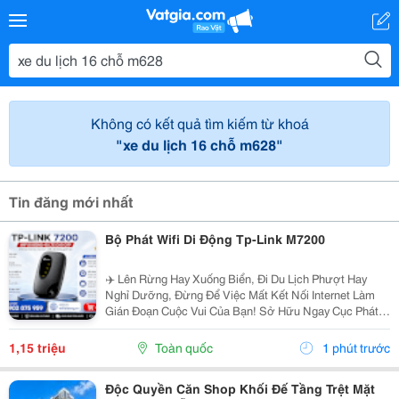
Không có kết quả tìm kiếm từ khoá
"xe du lịch 16 chỗ m628"
Tin đăng mới nhất
Bộ Phát Wifi Di Động Tp-Link M7200
✈️ Lên Rừng Hay Xuống Biển, Đi Du Lịch Phượt Hay
Nghỉ Dưỡng, Đừng Để Việc Mất Kết Nối Internet Làm
Gián Đoạn Cuộc Vui Của Bạn! Sở Hữu Ngay Cục Phát
Wifi Di Động "Nhỏ Nhưng Có Võ" Này Để Tha Hồ Lướt
Web, Check-In Sống Ảo, Video Call Cho Người Thân...
1,15 triệu
Toàn quốc
1 phút trước
Độc Quyền Căn Shop Khối Đế Tầng Trệt Mặt