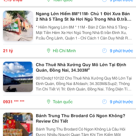
Giúp...
Ngang Lớn Hiếm 8M*11M- Chủ 1 Đời Xưa Bán
2 Nhà 5 Tầng St Xe Hơi Ngủ Trong Nhà Đ.trần
Đình Xu, Quận 1- Khu Vip Ngay Ubnd Góc Trần
* Hiếm Ngang Lớn 8M * 11M - Bán 2 Căn Nhà 5 Tầng -
Hưng Đạo &
Mặt Tiền Hẻm Xe Hơi Ngủ Trong Nhà Đ.trần Đình Xu,
P.cầu Ông Lãnh, Quận 1 - Chỉ Cách 1 Căn Duy Nhất Ra
Mặt Tiền - 093.867.6685 Giang Giang + Diện Tích:
91M2. + Kết Cấu: Gồm 2 Nhà 5 Tầng Đúc Btct -...
21 tỷ
Hồ Chí Minh
9 phút trước
Cho Thuê Nhà Xưởng Quy Mô Lớn Tại Định
Quán, Đồng Nai, 34.303M²
001Dndq110122 Cho Thuê Nhà Xưởng Quy Mô Lớn Tại
Định Quán, Đồng Nai &Ndash; 34.303M&Sup2; Thông
Tin Chi Tiết Vị Trí: Định Quán, Đồng Nai. Tổng Diện Tích
Khu Đất: 50.230,6M&Sup2; Diện Tích Sử Dụng Tổng
Diện Tích Sàn Xây Dựng: 34.303M&Sup2; Diện...
0931 *** ***
Toàn quốc
9 phút trước
Bánh Trung Thu Brodard Có Ngon Không?
Review Chi Tiết
Bánh Trung Thu Brodard Có Ngon Không Là Câu Hỏi
Được Nhiều Người Quan Tâm Khi Tìm Kiếm Một