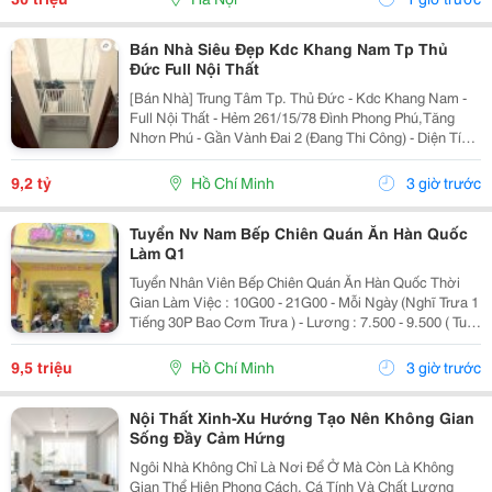
Bán Nhà Siêu Đẹp Kdc Khang Nam Tp Thủ
Đức Full Nội Thất
[Bán Nhà] Trung Tâm Tp. Thủ Đức - Kdc Khang Nam -
Full Nội Thất - Hẻm 261/15/78 Đình Phong Phú,Tăng
Nhơn Phú - Gần Vành Đai 2 (Đang Thi Công) - Diện Tích
Lý Tưởng: 5.6M X 14.2M (Tổng Diện Tích Công Nhận:
80M2). - Kết Cấu Kiên Cố: 1 Trệt, 2 Lầu,...
9,2 tỷ
Hồ Chí Minh
3 giờ trước
Tuyển Nv Nam Bếp Chiên Quán Ăn Hàn Quốc
Làm Q1
Tuyển Nhân Viên Bếp Chiên Quán Ăn Hàn Quốc Thời
Gian Làm Việc : 10G00 - 21G00 - Mỗi Ngày (Nghĩ Trưa 1
Tiếng 30P Bao Cơm Trưa ) - Lương : 7.500 - 9.500 ( Tuỳ
Theo Năng Lực ) Mô Tả Công Việc: - Bếp Chiên : Sử
Dụng Được Chảo Non Biết Chiên...
9,5 triệu
Hồ Chí Minh
3 giờ trước
Nội Thất Xinh-Xu Hướng Tạo Nên Không Gian
Sống Đầy Cảm Hứng
Ngôi Nhà Không Chỉ Là Nơi Để Ở Mà Còn Là Không
Gian Thể Hiện Phong Cách, Cá Tính Và Chất Lượng