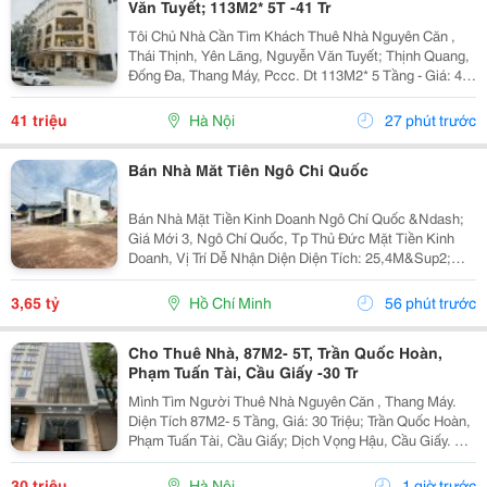
Văn Tuyết; 113M2* 5T -41 Tr
Tôi Chủ Nhà Cần Tìm Khách Thuê Nhà Nguyên Căn ,
Thái Thịnh, Yên Lãng, Nguyễn Văn Tuyết; Thịnh Quang,
Đống Đa, Thang Máy, Pccc. Dt 113M2* 5 Tầng - Giá: 41
Triệu. - Liên Hệ Trực Tiếp Chính Chủ: 0946814103 - Vỉa
Hè Lớn, Mặt Tiền Rộng, Thoáng. - Vị Trí...
41 triệu
Hà Nội
27 phút trước
Bán Nhà Măt Tiên Ngô Chi Quốc
Bán Nhà Mặt Tiền Kinh Doanh Ngô Chí Quốc &Ndash;
Giá Mới 3, Ngô Chí Quốc, Tp Thủ Đức Mặt Tiền Kinh
Doanh, Vị Trí Dễ Nhận Diện Diện Tích: 25,4M&Sup2;
Giá: 3,65 Tỷ * Sau Chợ Đầu Mối Thủ Đức * Gần Khu
Chế Xuất Linh Trung * Khu Dân Cư Đông Đúc,...
3,65 tỷ
Hồ Chí Minh
56 phút trước
Cho Thuê Nhà, 87M2- 5T, Trần Quốc Hoàn,
Phạm Tuấn Tài, Cầu Giấy -30 Tr
Mình Tìm Người Thuê Nhà Nguyên Căn , Thang Máy.
Diện Tích 87M2- 5 Tầng, Giá: 30 Triệu; Trần Quốc Hoàn,
Phạm Tuấn Tài, Cầu Giấy; Dịch Vọng Hậu, Cầu Giấy. +
Liên Hệ Trực Tiếp Chủ Nhà: 0988289962 + Vỉa Hè Lớn,
Mặt Tiền Rộng,Thoáng. + Vị Trí Gần Ngay...
30 triệu
Hà Nội
1 giờ trước