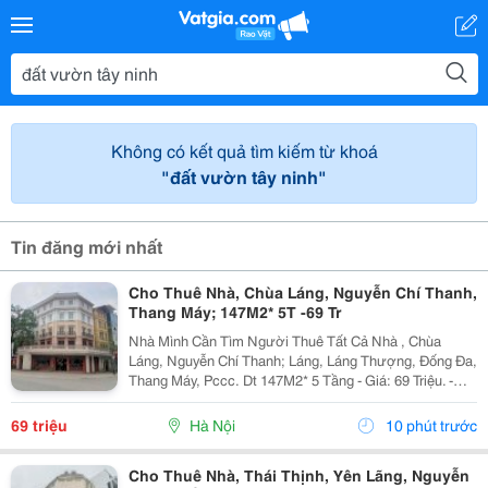
Không có kết quả tìm kiếm từ khoá
"đất vườn tây ninh"
Tin đăng mới nhất
Cho Thuê Nhà, Chùa Láng, Nguyễn Chí Thanh,
Thang Máy; 147M2* 5T -69 Tr
Nhà Mình Cần Tìm Người Thuê Tất Cả Nhà , Chùa
Láng, Nguyễn Chí Thanh; Láng, Láng Thượng, Đống Đa,
Thang Máy, Pccc. Dt 147M2* 5 Tầng - Giá: 69 Triệu. -
Liên Hệ Trực Tiếp Chính Chủ: 0946004782 - Vỉa Hè Lớn,
Mặt Tiền Rộng, Thoáng. - Vị Trí Ngay Gần Ngã...
69 triệu
Hà Nội
10 phút trước
Cho Thuê Nhà, Thái Thịnh, Yên Lãng, Nguyễn