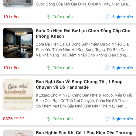
Cuộc Sống Của Mỗi Gia Đình. Chính Vì Vậy, Việc Lựa
Chọn Nội Thất Xinh Đang Trở Thành Xu Hướng Được
Nhiều Người Quan Tâm Khi Muốn Biến Không Gian
10 triệu
Toàn quốc
5 giờ trước
Sống Trở...
Sofa Da Hiện Đại-Sự Lựa Chọn Đẳng Cấp Cho
Phòng Khách
Sofa Da Hiện Đại Là Dòng Sản Phẩm Được Nhiều Gia
Đình Yêu Thích Nhờ Vẻ Đẹp Sang Trọng, Độ Bền Cao
Và Khả Năng Tạo Điểm Nhấn Cho Không Gian Sống.
Với Thiết Kế Tinh Tế Cùng Chất Liệu Da Cao Cấp, Sofa
Không Chỉ Mang Lại Cảm Giác Thoải Mái Mà Còn Thể...
10 triệu
Toàn quốc
5 giờ trước
Bạn Nghĩ Sao Về Shop Chúng Tôi, 1 Shop
Chuyên Về Đồ Handmade
&Ldquo;Cho Mình Đi Cùng Bạn Nhé!&Rdquo; Nếu Chiếc
Balo Của Bạn Có Thể Nói Chuyện, Chắc Nó Sẽ Thích
Có Thêm Một Em Gấu Nhỏ Xinh Như Thế Này Bên
Cạnh. Từ Những Buổi Đi Học, Đi Làm, Đi Cà Phê Hay
Những Chuyến Đi Chơi Cuối Tuần, Em Móc Khóa Gấu
0376 *** ***
Toàn quốc
5 giờ trước
Bông...
Bạn Nghic Sao Khi Có 1 Phụ Kiện Dêc Thương