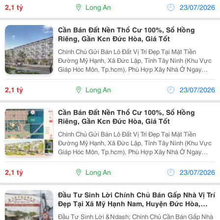
Người Lao Động Tại Các Khu Công Nghiệp Lớn. Thông
2,1 tỷ
Long An
23/07/2026
Tin...
Cần Bán Đất Nền Thổ Cư 100%, Sổ Hồng
Riêng, Gần Kcn Đức Hòa, Giá Tốt
Chính Chủ Gửi Bán Lô Đất Vị Trí Đẹp Tại Mặt Tiền
Đường Mỹ Hạnh, Xã Đức Lập, Tỉnh Tây Ninh (Khu Vực
Giáp Hóc Môn, Tp.hcm), Phù Hợp Xây Nhà Ở Ngay
Hoặc Đầu Tư Đón Đầu Nhu Cầu An Cư Của Chuyên Gia,
Người Lao Động Tại Các Khu Công Nghiệp Lớn. Thông
2,1 tỷ
Long An
23/07/2026
Tin...
Cần Bán Đất Nền Thổ Cư 100%, Sổ Hồng
Riêng, Gần Kcn Đức Hòa, Giá Tốt
Chính Chủ Gửi Bán Lô Đất Vị Trí Đẹp Tại Mặt Tiền
Đường Mỹ Hạnh, Xã Đức Lập, Tỉnh Tây Ninh (Khu Vực
Giáp Hóc Môn, Tp.hcm), Phù Hợp Xây Nhà Ở Ngay
Hoặc Đầu Tư Đón Đầu Nhu Cầu An Cư Của Chuyên Gia,
Người Lao Động Tại Các Khu Công Nghiệp Lớn. Thông
2,1 tỷ
Long An
23/07/2026
Tin...
Đầu Tư Sinh Lời Chính Chủ Bán Gấp Nhà Vị Trí
Đẹp Tại Xã Mỹ Hạnh Nam, Huyện Đức Hòa,
Long An
Đầu Tư Sinh Lời &Ndash; Chính Chủ Cần Bán Gấp Nhà