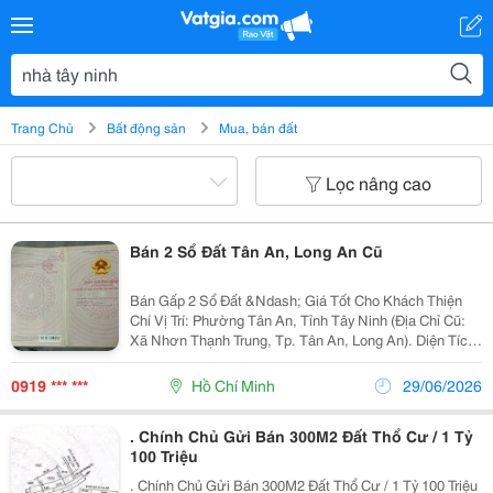
Trang Chủ
Bất động sản
Mua, bán đất
Lọc nâng cao
Bán 2 Sổ Đất Tân An, Long An Cũ
Bán Gấp 2 Sổ Đất &Ndash; Giá Tốt Cho Khách Thiện
Chí Vị Trí: Phường Tân An, Tỉnh Tây Ninh (Địa Chỉ Cũ:
Xã Nhơn Thạnh Trung, Tp. Tân An, Long An). Diện Tích:
✅ 150M&Sup2; Đất Thổ Cư (Ont) ✅ 917M&Sup2; Đất
Lúa 2 Sổ Hồng Riêng, Pháp Lý Rõ...
0919 *** ***
Hồ Chí Minh
29/06/2026
. Chính Chủ Gửi Bán 300M2 Đất Thổ Cư / 1 Tỷ
100 Triệu
. Chính Chủ Gửi Bán 300M2 Đất Thổ Cư / 1 Tỷ 100 Triệu