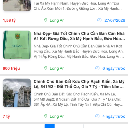
Tại Xã Mỹ Hạnh Nam, Huyện Đức Hòa, Long An *Địa
Chỉ: Ấp Xóm Mới 1, Đường Giồng Lớn, Xã Mỹ Hạnh
Nam, Huyện Đức Hòa, Long An (Nay Thuộc Xã Mỹ
Hạnh, Tỉnh Tây Ninh Sau Sắp Xếp Đơn Vị Hành Chính).
1,58 tỷ
Long An
27/07/2026
*Diện...
Nhà Đẹp- Giá Tốt Chính Chủ Cần Bán Căn Nhà
A1 Kđt Rừng Dầu, Xã Mỹ Hạnh Bắc, Đức Hòa,
Long An
Nhà Đẹp- Giá Tốt Chính Chủ Cần Bán Căn Nhà A1 Kđt
Rừng Dầu, Xã Mỹ Hạnh Bắc, Huyện Đức Hòa, Long An.
Vị Trí Ấp Rừng Dầu, Mỹ Hạnh Bắc, Đức Hoà, Long An
(Nay Thuộc Mỹ Hạnh, Tây Ninh). Diện Tích Sử Dụng
70M2. Giá Bán : 900 Triệu ( Có Thương Lượng...
900 triệu
Long An
6 ngày trước
Chính Chủ Bán Đất Kdc Chợ Rạch Kiến, Xã Mỹ
Lệ, 541M2 - Đất Thổ Cư, Giá 7 Tỷ - Tiềm Năng
Tăng Giá
Chính Chủ Bán Đất Kdc Chợ Rạch Kiến, Xã Mỹ Lệ,
541M&Sup2; &Ndash;Đất Thổ Cư, Giá 7 Tỷ * Địa Chỉ:
361 Ấp 4A, Xã Mỹ Lệ, Tỉnh Tây Ninh (Địa Chỉ Cũ: Huyện
Cần Đước, Tỉnh Long An) Diện Tích: 541M&Sup2;
Hướng: Bắc. * Vị Trí Đắc Địa - Gần Chợ Rạch...
7 tỷ
Long An
4 ngày trước