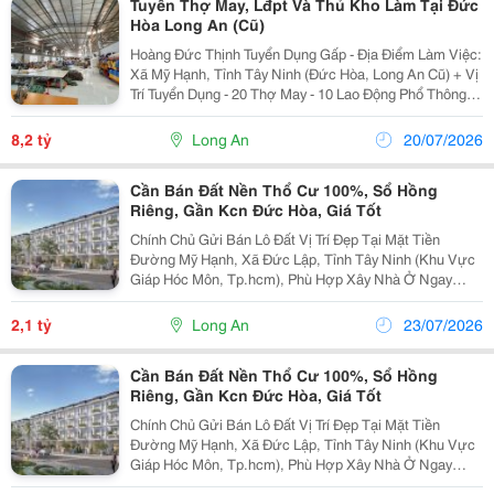
Tuyển Thợ May, Lđpt Và Thủ Kho Làm Tại Đức
Hòa Long An (Cũ)
Hoàng Đức Thịnh Tuyển Dụng Gấp - Địa Điểm Làm Việc:
Xã Mỹ Hạnh, Tỉnh Tây Ninh (Đức Hòa, Long An Cũ) + Vị
Trí Tuyển Dụng - 20 Thợ May - 10 Lao Động Phổ Thông
(Nam/Nữ) - 01 Thủ Kho 1. Thợ May + Yêu Cầu: - Từ 18
Tuổi Trở Lên. - Ưu...
8,2 tỷ
Long An
20/07/2026
Cần Bán Đất Nền Thổ Cư 100%, Sổ Hồng
Riêng, Gần Kcn Đức Hòa, Giá Tốt
Chính Chủ Gửi Bán Lô Đất Vị Trí Đẹp Tại Mặt Tiền
Đường Mỹ Hạnh, Xã Đức Lập, Tỉnh Tây Ninh (Khu Vực
Giáp Hóc Môn, Tp.hcm), Phù Hợp Xây Nhà Ở Ngay
Hoặc Đầu Tư Đón Đầu Nhu Cầu An Cư Của Chuyên Gia,
Người Lao Động Tại Các Khu Công Nghiệp Lớn. Thông
2,1 tỷ
Long An
23/07/2026
Tin...
Cần Bán Đất Nền Thổ Cư 100%, Sổ Hồng
Riêng, Gần Kcn Đức Hòa, Giá Tốt
Chính Chủ Gửi Bán Lô Đất Vị Trí Đẹp Tại Mặt Tiền
Đường Mỹ Hạnh, Xã Đức Lập, Tỉnh Tây Ninh (Khu Vực
Giáp Hóc Môn, Tp.hcm), Phù Hợp Xây Nhà Ở Ngay
Hoặc Đầu Tư Đón Đầu Nhu Cầu An Cư Của Chuyên Gia,