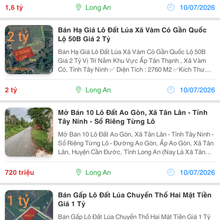
Thương Lượng Cho Khách Thiện Chí). -...
1,6 tỷ
Long An
10/07/2026
Bán Hạ Giá Lô Đất Lúa Xã Vàm Cỏ Gần Quốc
Lộ 50B Giá 2 Tỷ
Bán Hạ Giá Lô Đất Lúa Xã Vàm Cỏ Gần Quốc Lộ 50B
Giá 2 Tỷ Vị Trí Nằm Khu Vực Ấp Tân Thạnh , Xã Vàm
Cỏ, Tỉnh Tây Ninh ✅ Diện Tích : 2760 M2 ✅Kích Thước:
68X41 ✅ Cách Đường Huỳnh Văn Đảnh 550 M ✅ Cách
Ubnd Huyện Tân Trụ 2,6 Km ✅Cách Đường Quốc...
2 tỷ
Long An
10/07/2026
Mở Bán 10 Lô Đất Ao Gòn, Xã Tân Lân - Tỉnh
Tây Ninh - Sổ Riêng Từng Lô
Mở Bán 10 Lô Đất Ao Gòn, Xã Tân Lân - Tỉnh Tây Ninh -
Sổ Riêng Từng Lô - Đường Ao Gòn, Ấp Ao Gòn, Xã Tân
Lân, Huyện Cần Đước, Tỉnh Long An (Nay Là Xã Tân
Lân, Tỉnh Tây Ninh) - Sổ Hồng Riêng Từng Lô &Ndash;
Công Chứng Ngay - Đường Ô Tô, Khu Dân Cư...
720 triệu
Long An
10/07/2026
Bán Gấp Lô Đất Lúa Chuyển Thổ Hai Mặt Tiền
Giá 1 Tỷ
Bán Gấp Lô Đất Lúa Chuyển Thổ Hai Mặt Tiền Giá 1 Tỷ