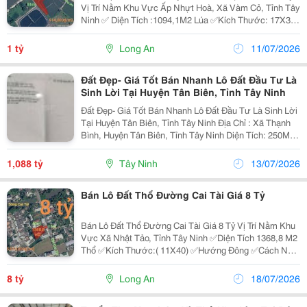
Vị Trí Nằm Khu Vực Ấp Nhựt Hoà, Xã Vàm Cỏ, Tỉnh Tây
Ninh ✅ Diện Tích :1094,1M2 Lúa ✅Kích Thước: 17X37
✅ Cách Tỉnh Lộ 832 260M ✅Cách Quốc Lộ 50B 3,6 Km
✅ Cách Ubnd Xã Tân Trụ 7,2 Km ✅ Cách...
1 tỷ
Long An
11/07/2026
Đất Đẹp- Giá Tốt Bán Nhanh Lô Đất Đầu Tư Là
Sinh Lời Tại Huyện Tân Biên, Tỉnh Tây Ninh
Đất Đẹp- Giá Tốt Bán Nhanh Lô Đất Đầu Tư Là Sinh Lời
Tại Huyện Tân Biên, Tỉnh Tây Ninh Địa Chỉ : Xã Thạnh
Bình, Huyện Tân Biên, Tỉnh Tây Ninh Diện Tích: 250M2
Có Thể Lên Thổ Cư Giá Bán: 1 Tỷ 088 Triệu - Tiện Ích
Xung Quanh Đầy Đủ Gần Chợ, Bệnh...
1,088 tỷ
Tây Ninh
13/07/2026
Bán Lô Đất Thổ Đường Cai Tài Giá 8 Tỷ
Bán Lô Đất Thổ Đường Cai Tài Giá 8 Tỷ Vị Trí Nằm Khu
Vực Xã Nhật Tảo, Tỉnh Tây Ninh ✅Diện Tích 1368,8 M2
Thổ ✅Kích Thước:( 11X40) ✅Hướng Đông ✅Cách Ngã
Tư Lạc Tấn 3 Km ✅Cách Quốc Lộ 50B 11 Km ✅Cách
Quốc Lộ 1A 2,3 Km ✅ Đất Vị Trí Đẹp, Vị...
8 tỷ
Long An
18/07/2026