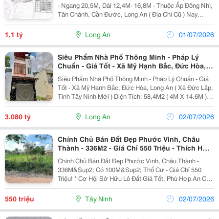
- Ngang 20,5M, Dài 12,4M- 16,8M - Thuộc Ấp Đông Nhì,
Tân Chánh, Cần Đước, Long An ( Địa Chỉ Cũ ) Nay
Thuộc Đường Đông Nhì , Xã Cần Đước, Tỉnh Tây Ninh -
Khu Vực Đông Đúc Dân Cư, Gần Chợ,...
1,1 tỷ
Long An
01/07/2026
Siêu Phẩm Nhà Phố Thông Minh - Pháp Lý
Chuẩn - Giá Tốt - Xã Mỹ Hạnh Bắc, Đức Hòa,
Long An
Siêu Phẩm Nhà Phố Thông Minh - Pháp Lý Chuẩn - Giá
Tốt - Xã Mỹ Hạnh Bắc, Đức Hòa, Long An ( Xã Đức Lập,
Tỉnh Tây Ninh Mới ) Diện Tích: 58,4M2 ( 4M X 14.6M )
Giá Bán: 3 Tỷ 080 Triệu ( Bớt Lộc ) Liên Hệ Sđt:
0948.994.004 Em Nhân Để Được Hỗ Trợ Tốt...
3,080 tỷ
Long An
02/07/2026
Chính Chủ Bán Đất Đẹp Phước Vinh, Châu
Thành - 336M2 - Giá Chỉ 550 Triệu - Thích Hợp
An Cư Và Đầu Tư
Chính Chủ Bán Đất Đẹp Phước Vinh, Châu Thành -
336M&Sup2; Có 100M&Sup2; Thổ Cư - Giá Chỉ 550
Triệu! * Cơ Hội Sở Hữu Lô Đất Giá Tốt, Phù Hợp An Cư
Hoặc Đầu Tư Lâu Dài. * Địa Chỉ: Phước Vinh, Huyện
Châu Thành, Tỉnh Tây Ninh. Diện Tích: 12M &Times;...
550 triệu
Tây Ninh
02/07/2026