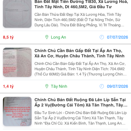
Bán Đất Mặt Tiền Đường Tl830, Xã Lương Hoà,
Tỉnh Tây Ninh, Dt 460,5M2, Giá Đầu Tư
Cần Bán Thửa Đất Đẹp Tại Xã Lương Hòa, Tỉnh Tây
Ninh, Diện Tích 460,5M2 (Đất Ở Tại Nông Thôn, Sử
Dụng Lâu Dài). Thửa Đất Bằng Phẳng, Vị Trí Thoáng
Mát, Nằm Ngay Đường Tỉnh Lộ 830 Rộng Khoảng 27M,
Thuận Tiện Di Chuyển Và Kết Nối Các Khu Vực Lân
8,5 tỷ
Long An
07/07/2026
Cận....
Chính Chủ Cần Bán Gấp Đất Tại Ấp An Thọ,
Xã An Cơ, Huyện Châu Thành, Tỉnh Tây Ninh
Chính Chủ Cần Bán Gấp Đất Tại Ấp An Thọ, Xã An Cơ,
Huyện Châu Thành, Tỉnh Tây Ninh Diện Tích: 704.6M2
(Thổ Cư 60M2) Giá Bán: 1.4 Tỷ (Thương Lượng Chính
Chủ) - Vị Trí: Mặt Tiền 15M, Đường Nhựa 10M - Phù
Hợp: Xây Nhà Ở, Làm Xưởng, Kho,... - Khu...
1,4 tỷ
Tây Ninh
09/07/2026
Chính Chủ Bán Đất Ruộng Đã Lên Líp Sẵn Tại
Ấp 2 Vụ(Đường Cái Tôm) Xã Tân Thạnh, Tây
Ninh
Đầu Tư Sinh Lời - Chính Chủ Bán Đất Ruộng Đã Lên Líp
Sẵn Tại Ấp 2 Vụ(Đường Cái Tôm) Xã Tân Thạnh, Tây
Ninh *Địa Chỉ Cũ: Xã Kiến Bình, Tân Thạnh, Long An
*Diện Tích: 8.684 M&Sup2; *Giá Bán: 1 Tỷ 600 Triệu (Có