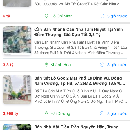
Bửu.0939345129. Mô Tả: Gtoa6T + Kết Cấu: Nhà 2
Tầng Btct Kiên Cố, 2 Phòng. + Vị Trí: Ngay Dương Bá
Trạc Thông Tạ Quang Bửu, Âu Dương Lân, Nguyễn Thị
6 tỷ
Hồ Chí Minh
3 giờ trước
Tần, Dạ...
Cần Bán Nhanh Căn Nhà Tâm Huyết Tại Vĩnh
Điềm Thượng, Giá Cực Tốt 3,3 Tỷ
Cần Bán Nhanh Căn Nhà Tâm Huyết Tại Vĩnh Điềm
Thượng, Giá Cực Tốt 3,3 Tỷ Bán Nhà Riêng 1 Trệt 1 Lầu
&Ndash; Full Nội Thất &Ndash; Vĩnh Điềm Thượng
&Ndash; Gần 23/10 Vị Trí: Thôn Vĩnh Điềm Thượng,
Cách Đường 23/10 Chỉ 50M Hẻm Thông Thoáng, Kết...
3,3 tỷ
Khánh Hòa
3 giờ trước
Bán Đất Lô Góc 2 Mặt Phố Lê Đình Vũ, Đông
Nam Cường, Tp Hd, 57.25M2, Đường 13.5M,
3.X Tỷ
Đấ T Lô Góc M Ặ T Ph Ố Lê Đ Ình V Ũ - Đ Ông Nam C
Ườ Ng!!! Chính Ch Ủ C Ầ N Bán Lô Đấ T Góc 2 M Ặ T
Ph Ố Lê Đ Ình V Ũ , Đ Ông Nam C Ườ Ng, Thành Ph Ố H
Ả I D Ươ Ng - Di Ệ N Tích 57.25M2, H Ướ Ng Tây, Tây B
Ắ C - M Ặ T Ti Ề N C Ự C R Ộ Ng -...
3,999 tỷ
Hải Dương
3 giờ trước
Bán Nhà Mặt Tiền Trần Nguyên Hãn, Trung