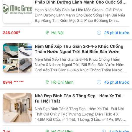
Pháp Dinh Dưỡng Lành Mạnh Cho Cuộc Sống
Hiện Đại
Hạnh Nhân Sấy Chín Ăn Liền Mộc Green - Giải Pháp
Dinh Dưỡng Lành Mạnh Cho Cuộc Sống Hiện Đại Nếu
Bạn Đang Tìm Kiếm Một Giải Pháp Bổ Sung Dinh
Dưỡng Vừa Thơm Ngon, Vừa Tiện Lợi Để Bắt Đầu
Ngày Mới Hoặc Nạp Năng Lượng Sau Giờ Làm Việc,
₫
246.000
Hà Nội
25 phút trước
Thì Hạnh Nhân...
Nệm Ghế Xếp Thư Giãn 2-3-4-5 Khúc Chống
Thấm Nước Ngoài Trời Bãi Biển Sân Vườn
Nệm Ghế Xếp Thư Giãn 2-3-4-5 Khúc Chống Thấm
Nước &Ndash; Ngoài Trời, Bãi Biển, Sân Vườn Nệm
Ghế Xếp Thư Giãn 2-3-4-5 Khúc Chống Thấm Nước Có
Nhiều Mẫu, Kích Thước, Màu Sắc Và Chất Liệu Phù
Hợp Nhu Cầu Lựa Chọn. Sản Phẩm Hoàn Thiện Tỉ Mỉ,
0944 *** ***
Hồ Chí Minh
45 phút trước
Bền Đẹp,...
Nhà Đẹp Bình Tân 5 Tầng Đẹp - Hẻm Xe Tải -
Full Nội Thất
Nhà Đẹp Bình Tân 5 Tầng Đẹp - Hẻm Xe Tải - Full Nội
Thất Giá Chỉ: 7 Tỷ (Thương Lượng) Diện Tích: 4 X
14.5M Kết Cấu: ✅ 1 Trệt, 1 Lửng, 3 Lầu. ✅ 4Pn, 5Wc
(Có Thể Bố Trí 6Pn). ✅ Phòng Thờ, Phòng Giặt, Sân
Thượng. Hẻm Xe Tải, Gần Mặt Tiền, Thuận...
7 tỷ
Hồ Chí Minh
1 giờ trước