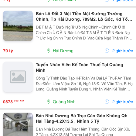
Bán Lô Đất 3 Mặt Tiền Mặt Đường Trường
Chinh, Tp Hải Dương, 789M2, Lô Góc, Kd Tốt,
Vị Trí Đẹp
Đấ T M Ặ T Đườ Ng Tr Ườ Ng Chinh - Chính Ch Ủ !!!
Chính Ch Ủ C Ầ N Bán Lô Đấ T 3 M Ặ T Ti Ề N Đườ Ng
Tr Ườ Ng Chinh Trục Chính Đi Vào Cửa Ngõ Thành Ph Ố
H Ả I D Ươ Ng - Di Ệ N Tích 789M2, Lô Góc 3 M Ặ T Ti Ề
N - H Ướ Ng Tây, Nam, B Ắ C - V Ị...
70 tỷ
Hải Dương
2 giờ trước
Tuyển Nhân Viên Kế Toán Thuế Tại Quảng
Ninh
Công Ty Tnhh Đào Tạo Kế Toán Và Đại Lý Thuế An Tâm
Địa Điểm Làm Việc: Sn 16, Ngõ 18 Đ. Võ Văn Tần, P. Hạ
Long, Quảng Ninh Tuyển Dụng 1. Nhân Viên Kế Toán
Thuế : 05 Mô Tả Công Việc: &Bull; Thực Hiện Các Công
Việc Liên Quan Đến Kế Toán Thuế...
0878 *** ***
Quảng Ninh
2 giờ trước
Bán Nhà Dương Bá Trạc Căn Góc Không Qh -
Hai Tầng-4.2X13.5 , Nhỉnh 5 Tỷ
Bán Nhà Dương Bá Trạc Hẻm Thông, Căn Góc Sịn Xò,
2 Tầng, 4.2X13.5M Tương Lai Sát Tạ Quang