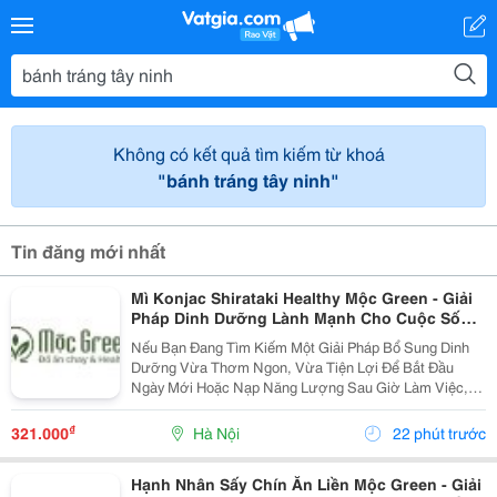
Không có kết quả tìm kiếm từ khoá
"bánh tráng tây ninh"
Tin đăng mới nhất
Mì Konjac Shirataki Healthy Mộc Green - Giải
Pháp Dinh Dưỡng Lành Mạnh Cho Cuộc Sống
Hiện Đại
Nếu Bạn Đang Tìm Kiếm Một Giải Pháp Bổ Sung Dinh
Dưỡng Vừa Thơm Ngon, Vừa Tiện Lợi Để Bắt Đầu
Ngày Mới Hoặc Nạp Năng Lượng Sau Giờ Làm Việc,
Thì Mì Konjac Shirataki Healthy Mộc Green Chính Là
Lựa Chọn Hoàn Hảo. Vì Sao Nên Lựa Chọn Mì Konjac...
₫
321.000
Hà Nội
22 phút trước
Hạnh Nhân Sấy Chín Ăn Liền Mộc Green - Giải