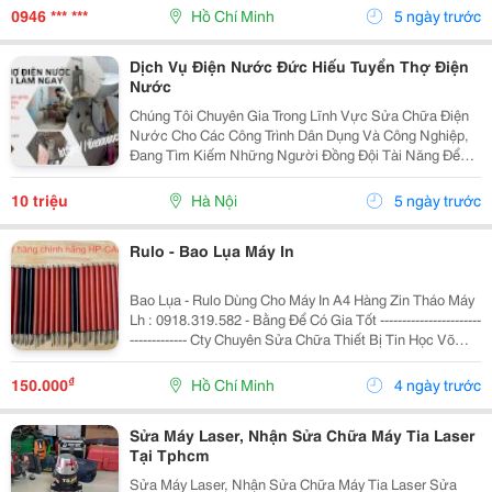
Hàng. ✔️ Hoạt Động Offline, Không Liên Kết Bên...
0946 *** ***
Hồ Chí Minh
5 ngày trước
Dịch Vụ Điện Nước Đức Hiếu Tuyển Thợ Điện
Nước
Chúng Tôi Chuyên Gia Trong Lĩnh Vực Sửa Chữa Điện
Nước Cho Các Công Trình Dân Dụng Và Công Nghiệp,
Đang Tìm Kiếm Những Người Đồng Đội Tài Năng Để
Cùng Nhau Kiến Tạo Hoàn Thiện Cho Những Công Trình
Chất Lượng, An Toàn Và Bền Vững. Dịch Vụ Điện...
10 triệu
Hà Nội
5 ngày trước
Rulo - Bao Lụa Máy In
Bao Lụa - Rulo Dùng Cho Máy In A4 Hàng Zin Tháo Máy
Lh : 0918.319.582 - Bằng Để Có Gia Tốt -----------------------
------------- Cty Chuyên Sửa Chữa Thiết Bị Tin Học Võ
Nguyễn Đc : 114/1 Tân Sơn Nhì, P.tân Sơn Nhì, Tp.hcm
₫
150.000
Hồ Chí Minh
4 ngày trước
Sửa Máy Laser, Nhận Sửa Chữa Máy Tia Laser
Tại Tphcm
Sửa Máy Laser, Nhận Sửa Chữa Máy Tia Laser Sửa