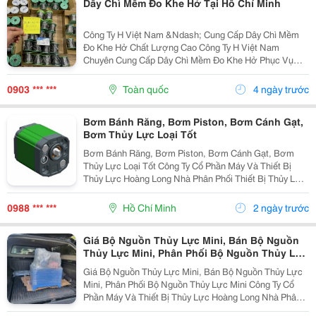
Dây Chì Mềm Đo Khe Hở Tại Hồ Chí Minh
Công Ty H Việt Nam &Ndash; Cung Cấp Dây Chì Mềm
Đo Khe Hở Chất Lượng Cao Công Ty H Việt Nam
Chuyên Cung Cấp Dây Chì Mềm Đo Khe Hở Phục Vụ
Ngành Cơ Khí, Sửa Chữa Máy Móc, Đóng Tàu Và Công
Nghiệp Kỹ Thuật. Thông Tin Sản Phẩm: ✅ Dây Chì Mềm
0903 *** ***
Toàn quốc
4 ngày trước
Độ Tinh...
Bơm Bánh Răng, Bơm Piston, Bơm Cánh Gạt,
Bơm Thủy Lực Loại Tốt
Bơm Bánh Răng, Bơm Piston, Bơm Cánh Gạt, Bơm
Thủy Lực Loại Tốt Công Ty Cổ Phần Máy Và Thiết Bị
Thủy Lực Hoàng Long Nhà Phân Phối Thiết Bị Thủy Lực
- Khí Nén Và Máy Móc Tự Động Hóa. Tư Vấn, Sửa
Chữa, Thi Công, Thiết Kế Hệ Thống Thủy Lực Nhanh
0988 *** ***
Hồ Chí Minh
2 ngày trước
Thủy Lực...
Giá Bộ Nguồn Thủy Lực Mini, Bán Bộ Nguồn
Thủy Lực Mini, Phân Phối Bộ Nguồn Thủy Lực
Mini
Giá Bộ Nguồn Thủy Lực Mini, Bán Bộ Nguồn Thủy Lực
Mini, Phân Phối Bộ Nguồn Thủy Lực Mini Công Ty Cổ
Phần Máy Và Thiết Bị Thủy Lực Hoàng Long Nhà Phân
Phối Thiết Bị Thủy Lực - Khí Nén Và Máy Móc Tự Động