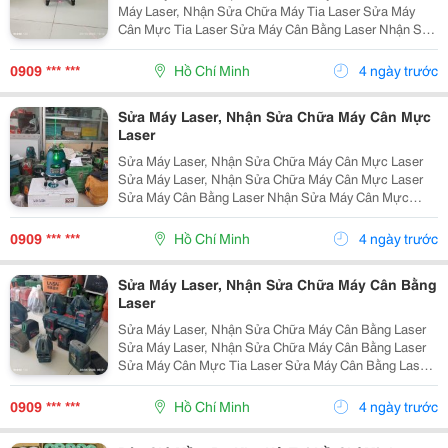
Máy Laser, Nhận Sửa Chữa Máy Tia Laser Sửa Máy
Cân Mực Tia Laser Sửa Máy Cân Bằng Laser Nhận Sửa
Máy Cân Mực Laser Sửa Máy Laser, Sửa Máy Cân Mực
Laser Sửa Máy Laser Bosch Sửa Máy Cân...
0909 *** ***
Hồ Chí Minh
4 ngày trước
Sửa Máy Laser, Nhận Sửa Chữa Máy Cân Mực
Laser
Sửa Máy Laser, Nhận Sửa Chữa Máy Cân Mực Laser
Sửa Máy Laser, Nhận Sửa Chữa Máy Cân Mực Laser
Sửa Máy Cân Bằng Laser Nhận Sửa Máy Cân Mực
Laser Sửa Máy Laser, Sửa Máy Cân Mực Laser Sửa
Máy Laser Bosch Sửa Máy Cân Mực Laser, Sửa Máy
0909 *** ***
Hồ Chí Minh
4 ngày trước
Laser...
Sửa Máy Laser, Nhận Sửa Chữa Máy Cân Bằng
Laser
Sửa Máy Laser, Nhận Sửa Chữa Máy Cân Bằng Laser
Sửa Máy Laser, Nhận Sửa Chữa Máy Cân Bằng Laser
Sửa Máy Cân Mực Tia Laser Sửa Máy Cân Bằng Laser
Nhận Sửa Máy Cân Mực Laser Sửa Máy Laser, Sửa
Máy Cân Mực Laser Sửa Máy Laser Bosch Sửa...
0909 *** ***
Hồ Chí Minh
4 ngày trước