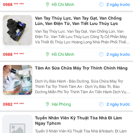
Hóa. Tư Vấn, Sửa Chữa, Thi Công, Thiết Kế Hệ...
0988 *** ***
Hồ Chí Minh
2 ngày trước
Van Tay Thủy Lực, Van Tay Gạt, Van Chống
Lún, Van Điện Từ, Van Tiết Lưu Thủy Lực
Van Tay Thủy Lực, Van Tay Gạt, Van Chống Lún, Van
Điện Từ, Van Tiết Lưu Thủy Lực Công Ty Cổ Phần Máy
Và Thiết Bị Thủy Lực Hoàng Long Nhà Phân Phối Thiết
Bị Thủy Lực - Khí Nén Và Máy Móc Tự Động Hóa. Tư
Vấn, Sửa Chữa, Thi Công, Thiết Kế Hệ Thống Thủy...
0988 *** ***
Hồ Chí Minh
2 ngày trước
Tâm An Sửa Chữa Máy Trợ Thính Chính Hãng
Dịch Vụ Bảo Hành - Bảo Dưỡng, Sửa Chữa Máy Trợ
Thính Tại Trợ Thính Tâm An - Dịch Vụ Bảo Trì, Bảo
Dưỡng Miễn Phí Trợ Thính Tâm An Tiến Hành Dịch Vụ
Bảo Dưỡng, Vệ Sinh Sấy Khô Máy Trợ Thính Định Kì 3
Tháng/1 Lần Đối Với Tất Cả Các Thiêt Bị Trợ...
0982 *** ***
Hải Phòng
2 ngày trước
Tuyển Nhân Viên Kỹ Thuật Tòa Nhà Đi Làm
Ngay Tphcm
Tuyển 3 Nhân Viên Kỹ Thuật Tòa Nhà &Ndash; Đi Làm