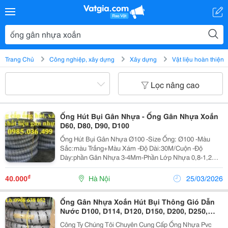
Trang Chủ
Công nghiệp, xây dựng
Xây dựng
Vật liệu hoàn thiện
Lọc nâng cao
Ống Hút Bụi Gân Nhựa - Ống Gân Nhựa Xoắn
D60, D80, D90, D100
Ống Hút Bụi Gân Nhựa Ø100 -Size Ống: Ø100 -Màu
Sắc:màu Trắng+Màu Xám -Độ Dài:30M/Cuộn -Độ
Dày:phần Gân Nhựa 3-4Mm-Phần Lớp Nhựa 0,8-1,2Mm
-Nhiệt Độ:10-60 Độ C +Ứng Dụng:dùng Cho Hệ Thống
Hút Bụi Công Nghiệp Như Xi...
₫
40.000
Hà Nội
25/03/2026
Ống Gân Nhựa Xoắn Hút Bụi Thông Gió Dẫn
Nước D100, D114, D120, D150, D200, D250,
D300, D400
Công Ty Chúng Tôi Chuyên Cung Cấp Ống Nhựa Pvc