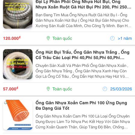
Đại Lý Phân Phối Ống Nhựa Hút Bụi, Ống
Nhựa Xoắn Ruột Gà Hút Bụi Phi 200, Phi 250
Hàng Có Sẵn Giá Tốt.
Bạn Đang Tìm Mua Ống Nhựa Ruột Gà Hút Bụ I - Ống
Gân Nhựa Xoắn Hút Bụi ( Ống Hút Bụi Gân Nhựa) Cho
Xưởng Sản Xuất Của Mình, Cho Công Ty Mình. Bạn Hãy
Liên Hệ Tới Công Ty Chúng Tôi, Chúng Tôi Rất Hân
Hạnh Được Phục Vụ Các Bạn. Sau Đây Chúng Tôi Xin...
₫
120.000
Toàn quốc
>1 năm
Ống Hút Bụi Trấu, Ống Gân Nhựa Trắng , Ống
Cổ Trâu Các Loại Phi 40,Phi 50,Phi 60,Phi
76,Phi 90,Phi 100
Chuyên Sản Xuất Và Phân Phối Ống Gân Nhựa Xoắn ,
Ống Gân Nhựa Trắng , Ống Gân Nhựa Xanh Hay Còn
Gọi Là Ống Cổ Trâu , Ống Dẫn Hạt Nhựa Hay Hút Vỏ
Trấu... Giới Thiệu Chung Về Sản Phẩm: Ống Có 2 Loại :
Gân Chìm Và Gân Nổi 1. Gân Nổi 2. Gân...
₫
57.000
Toàn quốc
25/03/2026
Ống Gân Nhựa Xoắn Cam Phi 100 Ứng Dụng
Đa Dạng Giá Tốt
Ống Gân Nhựa Xoắn Cam Phi 100 Là Loại Ống Chuyên
Dụng Được Làm Từ Nhựa Pvc Kết Hợp Với Gân Nhựa
Cứng Xoắn Quanh Thân, Giúp Tăng Độ Bền, Chống
Móp Méo Và Chịu Lực Tốt. Đây Là Sản Phẩm Được Sử