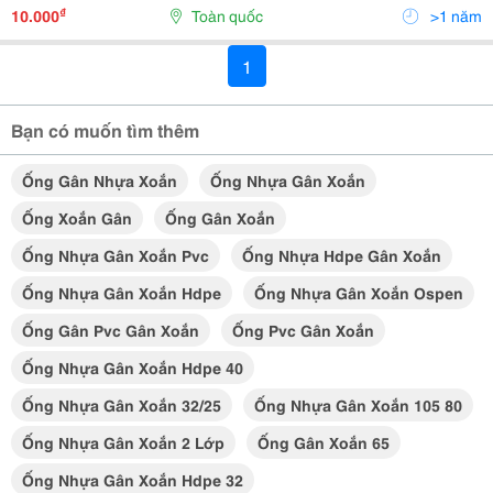
Dụng Phổ Biến Trong Các Ngành Công Nghiệp, Nông
₫
10.000
Toàn quốc
>1 năm
Nghiệp Và X
1
Bạn có muốn tìm thêm
Ống Gân Nhựa Xoắn
Ống Nhựa Gân Xoắn
Ống Xoắn Gân
Ống Gân Xoắn
Ống Nhựa Gân Xoắn Pvc
Ống Nhựa Hdpe Gân Xoắn
Ống Nhựa Gân Xoắn Hdpe
Ống Nhựa Gân Xoắn Ospen
Ống Gân Pvc Gân Xoắn
Ống Pvc Gân Xoắn
Ống Nhựa Gân Xoắn Hdpe 40
Ống Nhựa Gân Xoắn 32/25
Ống Nhựa Gân Xoắn 105 80
Ống Nhựa Gân Xoắn 2 Lớp
Ống Gân Xoắn 65
Ống Nhựa Gân Xoắn Hdpe 32