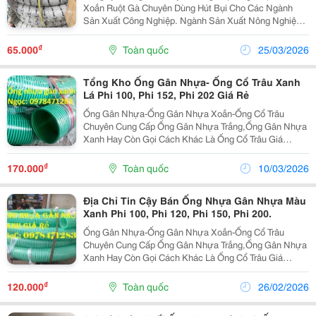
Xoắn Ruột Gà Chuyên Dùng Hút Bụi Cho Các Ngành
Sản Xuất Công Nghiệp. Ngành Sản Xuất Nông Nghiệp.
Dùng Thông Gió Dẫn Khí Cho Lắp Quạt Thông Gió. Ống
Hút Bụi Có Màu Trắng Và Màu Xám Thường Ống Hút
₫
65.000
Toàn quốc
25/03/2026
Tổng Kho Ống Gân Nhựa- Ống Cổ Trâu Xanh
Lá Phi 100, Phi 152, Phi 202 Giá Rẻ
Ống Gân Nhựa-Ống Gân Nhựa Xoắn-Ống Cổ Trâu
Chuyên Cung Cấp Ống Gân Nhựa Trắng,Ống Gân Nhựa
Xanh Hay Còn Gọi Cách Khác Là Ống Cổ Trâu Giá
Rẻ,Kho Hàng Luôn Có Sẵn Tại Hà Nội Và Tp Hcm.miễn
Phí Giao Hàng Nội Thành Hà Nội Và Quận 5,Quận 6
₫
170.000
Toàn quốc
10/03/2026
Chất Liệu: Nhựa...
Địa Chỉ Tin Cậy Bán Ống Nhựa Gân Nhựa Màu
Xanh Phi 100, Phi 120, Phi 150, Phi 200.
Ống Gân Nhựa-Ống Gân Nhựa Xoắn-Ống Cổ Trâu
Chuyên Cung Cấp Ống Gân Nhựa Trắng,Ống Gân Nhựa
Xanh Hay Còn Gọi Cách Khác Là Ống Cổ Trâu Giá
Rẻ,Kho Hàng Luôn Có Sẵn Tại Hà Nội Và Tp Hcm.miễn
Phí Giao Hàng Nội Thành Hà Nội Và Quận 5,Quận 6
₫
120.000
Toàn quốc
26/02/2026
Chất...