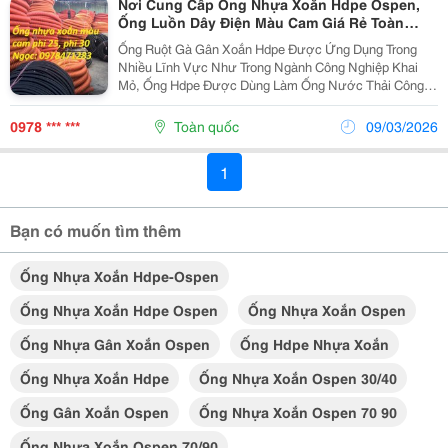
Nơi Cung Cấp Ống Nhựa Xoắn Hdpe Ospen,
Ống Luồn Dây Điện Màu Cam Giá Rẻ Toàn
Quốc
Ống Ruột Gà Gân Xoắn Hdpe Được Ứng Dụng Trong
Nhiều Lĩnh Vực Như Trong Ngành Công Nghiệp Khai
Mỏ, Ống Hdpe Được Dùng Làm Ống Nước Thải Công
Nghiệp Khai Mỏ, Ống Cống. Ống Hdpe Còn Được Dùng
Trong Ngành Điện, Viễn Thông. Ống Nhựa Xoắn Chuyên
0978 *** ***
Toàn quốc
09/03/2026
D
1
Bạn có muốn tìm thêm
Ống Nhựa Xoắn Hdpe-Ospen
Ống Nhựa Xoắn Hdpe Ospen
Ống Nhựa Xoắn Ospen
Ống Nhựa Gân Xoắn Ospen
Ống Hdpe Nhựa Xoắn
Ống Nhựa Xoắn Hdpe
Ống Nhựa Xoắn Ospen 30/40
Ống Gân Xoắn Ospen
Ống Nhựa Xoắn Ospen 70 90
Ống Nhựa Xoắn Ospen 70/90