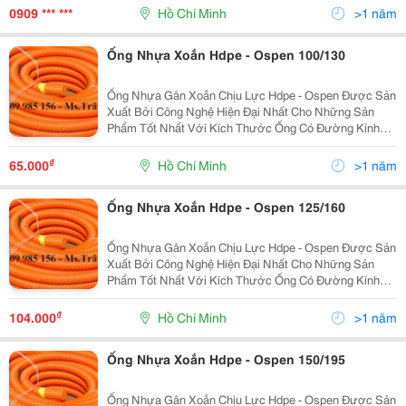
Dàng Uốn Cong, Khả Năng Chịu Lực Lớn, Kinh Tế, Tiết
0909 *** ***
Hồ Chí Minh
>1 năm
Kiệ
Ống Nhựa Xoắn Hdpe - Ospen 100/130
Ống Nhựa Gân Xoắn Chịu Lực Hdpe - Ospen Được Sản
Xuất Bởi Công Nghệ Hiện Đại Nhất Cho Những Sản
Phẩm Tốt Nhất Với Kích Thước Ống Có Đường Kính
Từ 25Mm Đến 250Mm . Ưu Điểm: Độ Dài Liên Tục, Dễ
Dàng Uốn Cong, Khả Năng Chịu Lực Lớn, Kinh Tế, Tiết
₫
65.000
Hồ Chí Minh
>1 năm
Kiệ
Ống Nhựa Xoắn Hdpe - Ospen 125/160
Ống Nhựa Gân Xoắn Chịu Lực Hdpe - Ospen Được Sản
Xuất Bởi Công Nghệ Hiện Đại Nhất Cho Những Sản
Phẩm Tốt Nhất Với Kích Thước Ống Có Đường Kính
Từ 25Mm Đến 250Mm . Ưu Điểm: Độ Dài Liên Tục, Dễ
Dàng Uốn Cong, Khả Năng Chịu Lực Lớn, Kinh Tế, Tiết
₫
104.000
Hồ Chí Minh
>1 năm
Kiệ
Ống Nhựa Xoắn Hdpe - Ospen 150/195
Ống Nhựa Gân Xoắn Chịu Lực Hdpe - Ospen Được Sản