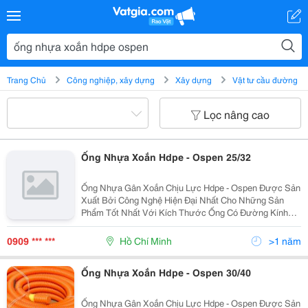
Trang Chủ
Công nghiệp, xây dựng
Xây dựng
Vật tư cầu đường
Lọc nâng cao
Ống Nhựa Xoắn Hdpe - Ospen 25/32
Ống Nhựa Gân Xoắn Chịu Lực Hdpe - Ospen Được Sản
Xuất Bởi Công Nghệ Hiện Đại Nhất Cho Những Sản
Phẩm Tốt Nhất Với Kích Thước Ống Có Đường Kính
Từ 25Mm Đến 250Mm . Ưu Điểm: Độ Dài Liên Tục, Dễ
Dàng Uốn Cong, Khả Năng Chịu Lực Lớn, Kinh Tế, Tiết
0909 *** ***
Hồ Chí Minh
>1 năm
Kiệ
Ống Nhựa Xoắn Hdpe - Ospen 30/40
Ống Nhựa Gân Xoắn Chịu Lực Hdpe - Ospen Được Sản