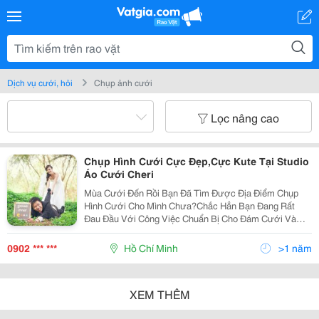
Dịch vụ cưới, hỏi
Chụp ảnh cưới
Lọc nâng cao
Chụp Hình Cưới Cực Đẹp,Cực Kute Tại Studio
Áo Cưới Cheri
Mùa Cưới Đến Rồi Bạn Đã Tìm Được Địa Điểm Chụp
Hình Cưới Cho Mình Chưa?Chắc Hẳn Bạn Đang Rất
Đau Đầu Với Công Việc Chuẩn Bị Cho Đám Cưới Và
Cũng Mệt Mỏi Khi Phải Nghĩ Sẽ Đi Đâu Để Chụp Hình
Cưới,Đến Studio Nào Vừa Có Dịch Vụ Tốt Vừa Hợp
0902 *** ***
Hồ Chí Minh
>1 năm
Với Kinh Tế C
XEM THÊM