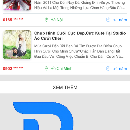
Năm 2011 Cho Đến Nay Đã Khắng Định Được Thương
Hiệu Và Là Một Trong Những Lựa Chọn Hàng Đầu Của
Khách Hàng Khi Chọn Thuê Phông Cưới Hỏi. Với
Những Họa Tiết Bắt Mắt, Thiết Kế Trẻ Trung Và Ấn
0165 *** ***
Hà Nội
>1 năm
Tượng, Phôn
Chụp Hình Cưới Cực Đẹp,Cực Kute Tại Studio
Áo Cưới Cheri
Mùa Cưới Đến Rồi Bạn Đã Tìm Được Địa Điểm Chụp
Hình Cưới Cho Mình Chưa?Chắc Hẳn Bạn Đang Rất
Đau Đầu Với Công Việc Chuẩn Bị Cho Đám Cưới Và
Cũng Mệt Mỏi Khi Phải Nghĩ Sẽ Đi Đâu Để Chụp Hình
Cưới,Đến Studio Nào Vừa Có Dịch Vụ Tốt Vừa Hợp
0902 *** ***
Hồ Chí Minh
>1 năm
Với Kinh Tế C
XEM THÊM