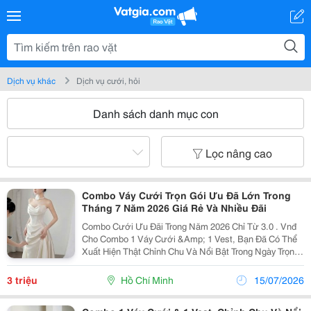
Dịch vụ khác
Dịch vụ cưới, hỏi
Danh sách danh mục con
Lọc nâng cao
Combo Váy Cưới Trọn Gói Ưu Đã Lớn Trong
Tháng 7 Năm 2026 Giá Rẻ Và Nhiều Đãi
Combo Cưới Ưu Đãi Trong Năm 2026 Chỉ Từ 3.0 . Vnđ
Cho Combo 1 Váy Cưới &Amp; 1 Vest, Bạn Đã Có Thể
Xuất Hiện Thật Chỉnh Chu Và Nổi Bật Trong Ngày Trọng
Đại Mà Không Cần Lo Lắng Về Chi Phí. Váy Được Chọn
Lọc Kỹ Với Form Tôn Dáng, Nhẹ Nhàng Nhưng Vẫn...
3 triệu
Hồ Chí Minh
15/07/2026