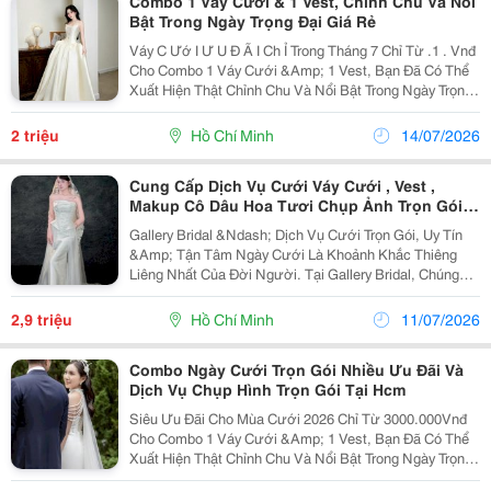
Combo 1 Váy Cưới & 1 Vest, Chỉnh Chu Và Nổi
Bật Trong Ngày Trọng Đại Giá Rẻ
Váy C Ướ I Ư U Đ Ã I Ch Ỉ Trong Tháng 7 Chỉ Từ .1 . Vnđ
Cho Combo 1 Váy Cưới &Amp; 1 Vest, Bạn Đã Có Thể
Xuất Hiện Thật Chỉnh Chu Và Nổi Bật Trong Ngày Trọng
Đại Mà Không Cần Lo Lắng Về Chi Phí. Váy Được Chọn
Lọc Kỹ Với Form Tôn Dáng, Nhẹ Nhàng Nhưng...
2 triệu
Hồ Chí Minh
14/07/2026
Cung Cấp Dịch Vụ Cưới Váy Cưới , Vest ,
Makup Cô Dâu Hoa Tươi Chụp Ảnh Trọn Gói
Từ A - Z Tại Hcm
Gallery Bridal &Ndash; Dịch Vụ Cưới Trọn Gói, Uy Tín
&Amp; Tận Tâm Ngày Cưới Là Khoảnh Khắc Thiêng
Liêng Nhất Của Đời Người. Tại Gallery Bridal, Chúng
Tôi Mang Đến Dịch Vụ Cưới Chuyên Nghiệp &Ndash;
Chỉn Chu &Ndash; Trọn Vẹn Từ A ↠ Z: Chụp...
2,9 triệu
Hồ Chí Minh
11/07/2026
Combo Ngày Cưới Trọn Gói Nhiều Ưu Đãi Và
Dịch Vụ Chụp Hình Trọn Gói Tại Hcm
Siêu Ưu Đãi Cho Mùa Cưới 2026 Chỉ Từ 3000.000Vnđ
Cho Combo 1 Váy Cưới &Amp; 1 Vest, Bạn Đã Có Thể
Xuất Hiện Thật Chỉnh Chu Và Nổi Bật Trong Ngày Trọng
Đại Mà Không Cần Lo Lắng Về Chi Phí. Váy Được Chọn