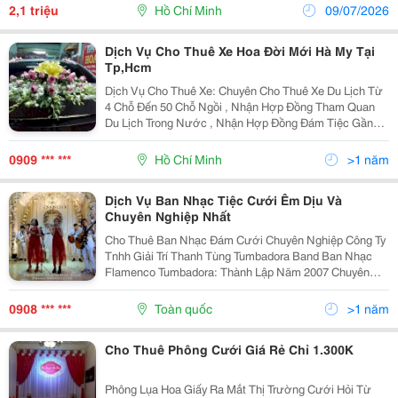
Lọc Kỹ Với Form Tôn Dáng, Nhẹ Nhàng...
2,1 triệu
Hồ Chí Minh
09/07/2026
Dịch Vụ Cho Thuê Xe Hoa Đời Mới Hà My Tại
Tp,Hcm
Dịch Vụ Cho Thuê Xe: Chuyên Cho Thuê Xe Du Lịch Từ
4 Chỗ Đến 50 Chỗ Ngồi , Nhận Hợp Đồng Tham Quan
Du Lịch Trong Nước , Nhận Hợp Đồng Đám Tiệc Gần
Xa , Luôn Có Xe Hoa Đời Mới , Chi Tiết Xin Vui Lòng Gọi
Trực Tiếp Qua Số Đt : 0909682458 Hoac 090917345
0909 *** ***
Hồ Chí Minh
>1 năm
Dịch Vụ Ban Nhạc Tiệc Cưới Êm Dịu Và
Chuyên Nghiệp Nhất
Cho Thuê Ban Nhạc Đám Cưới Chuyên Nghiệp Công Ty
Tnhh Giải Trí Thanh Tùng Tumbadora Band Ban Nhạc
Flamenco Tumbadora: Thành Lập Năm 2007 Chuyên
Cho Thuê Ban Nhạc Đám Cưới Biểu Diễn Âm Nhạc Cho
Các Sự Kiện, Tiệc Cưới Vip Sang Trọng, Lãng M
0908 *** ***
Toàn quốc
>1 năm
Cho Thuê Phông Cưới Giá Rẻ Chỉ 1.300K
Phông Lụa Hoa Giấy Ra Mắt Thị Trường Cưới Hỏi Từ