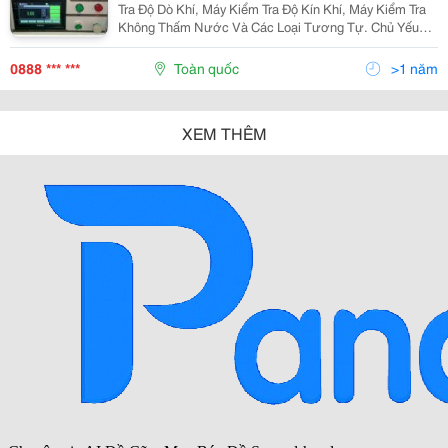
Tra Độ Dò Khí, Máy Kiểm Tra Độ Kín Khí, Máy Kiểm Tra
Không Thấm Nước Và Các Loại Tương Tự. Chủ Yếu
Được Sử Dụng Để Kiểm Tra Niêm Phong Sản Phẩm,
Kiểm Tra Chống Thấm Nước, Kiểm Tra Độ Kín Khí,
0888 *** ***
Toàn quốc
>1 năm
Phát...
XEM THÊM