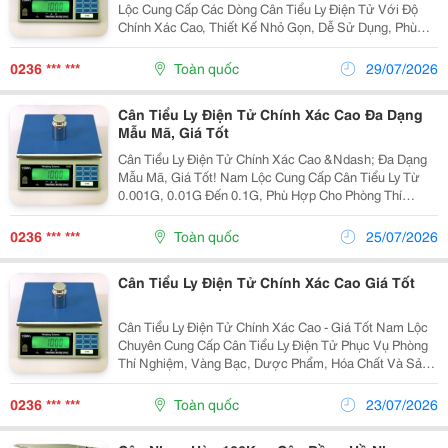
Lộc Cung Cấp Các Dòng Cân Tiểu Ly Điện Tử Với Độ
Chính Xác Cao, Thiết Kế Nhỏ Gọn, Dễ Sử Dụng, Phù
Hợp Cho Phòng Thí Nghiệm, Tiệm Vàng, Cửa Hàng,
Quán Cà Phê Và Nhiều Lĩnh Vực Cần Cân Chính Xác.
0236 *** ***
Toàn quốc
29/07/2026
☎️...
Cân Tiểu Ly Điện Tử Chính Xác Cao Đa Dạng
Mẫu Mã, Giá Tốt
Cân Tiểu Ly Điện Tử Chính Xác Cao &Ndash; Đa Dạng
Mẫu Mã, Giá Tốt! Nam Lộc Cung Cấp Cân Tiểu Ly Từ
0.001G, 0.01G Đến 0.1G, Phù Hợp Cho Phòng Thí
Nghiệm, Vàng Bạc, Dược Phẩm, Thực Phẩm Và Sản
Xuất. Công Ty Tnhh Điện Tử Tự Động Nam Lộc Địa
0236 *** ***
Toàn quốc
25/07/2026
Chỉ:...
Cân Tiểu Ly Điện Tử Chính Xác Cao Giá Tốt
Cân Tiểu Ly Điện Tử Chính Xác Cao - Giá Tốt Nam Lộc
Chuyên Cung Cấp Cân Tiểu Ly Điện Tử Phục Vụ Phòng
Thí Nghiệm, Vàng Bạc, Dược Phẩm, Hóa Chất Và Sản
Xuất. ✅ Độ Chia Từ 0.001G. ✅ Cảm Biến Siêu Nhạy. ✅
Màn Hình Lcd Rõ Nét. ✅ Bảo Hành Chính Hãng....
0236 *** ***
Toàn quốc
23/07/2026