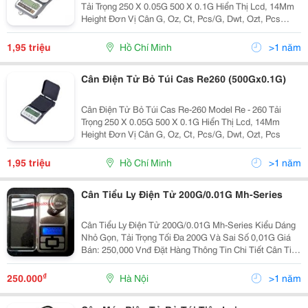
Tải Trọng 250 X 0.05G 500 X 0.1G Hiển Thị Lcd, 14Mm
Height Đơn Vị Cân G, Oz, Ct, Pcs/G, Dwt, Ozt, Pcs
Nguồn Cung Cấp Aaa Size X...
1,95 triệu
Hồ Chí Minh
>1 năm
Cân Điện Tử Bỏ Túi Cas Re260 (500Gx0.1G)
Cân Điện Tử Bỏ Túi Cas Re-260 Model Re - 260 Tải
Trọng 250 X 0.05G 500 X 0.1G Hiển Thị Lcd, 14Mm
Height Đơn Vị Cân G, Oz, Ct, Pcs/G, Dwt, Ozt, Pcs
1,95 triệu
Hồ Chí Minh
>1 năm
Cân Tiểu Ly Điện Tử 200G/0.01G Mh-Series
Cân Tiểu Ly Điện Tử 200G/0.01G Mh-Series Kiểu Dáng
Nhỏ Gọn, Tải Trọng Tối Đa 200G Và Sai Số 0,01G Giá
Bán: 250,000 Vnđ Đặt Hàng Thông Tin Chi Tiết Cân Tiểu
Ly Điện Tử 200G/0.01G Mh-Series Cân Tiểu Ly
200G/0,01G Mh-
₫
250.000
Hà Nội
>1 năm