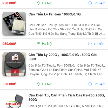
Hiện Nay. Bạn Là Một Nhà Kinh Doanh, Một Chủ Tiệm
₫
950.000
Hà Nội
>1 năm
Và
Cân Tiểu Lý Fantom 1000G/0,1G
Chi Tiết: Cân Tiểu Ly Điện Tử 1000G X 0,1G Có Giới
Hạn Đo Rộng, Độ Chia Nhỏ, Độ Ổn Định, Độ Chính Xác
Cao, Thiết Kế Hiện Đại Sang Trọng. Đây Là Thiết Bị Lý
Tưởng Cho Y Tế, Thí Nghiệm, Kim Hoàn, Cắt Thuốc,
Đếm Số Lượng Đóng Gói Hư
₫
950.000
Hà Nội
>1 năm
Cân Tiểu Ly 200G , 100G/0,01G , 500G Giá
500K
Cân Điện Tử Tiểu Ly Fem 500G/0,1 Cân Điện Tử Tiểu Ly
Fem 500G/0,1 Là Sản Phẩm Của China. Với Thiết Kế
Chuyên Dụng Cho Việc Tính Giá Thành, Độ Chính Xác
Cao, Cân Điện Tử Tiểu Ly Fem 500G/0,1Là Sự Lựa
Chọn Hàng Đầu Cho Các Hộ Kinh Doanh, Siêu Thị
₫
550.000
Hà Nội
>1 năm
Cân Điện Tử, Cân Phân Tích Cas Re-260 250G,
500G
Cân Điện Tử Cas Re-260 (250G-500G) Model Re - 260