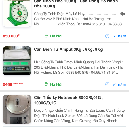
Cân Nhơn Hòa 100Kg , Cân Đồng Hồ Nhơn
Hòa 100Kg
Công Ty Tnhh Điện Máy Lê Huy...............................địa
Chỉ Đc 252 P Phố Minh Khai - Hai Bà Trưng - Hà
Nôi................điện Thoại Đt : 0984 615 319 - 04 66 583
55 5 Cân Đồng Hồ Chính Hãng Bảo Hành 1 Năm Cân
Nhơn
₫
850.000
Hà Nội
>1 năm
Cân Điện Tử Amput 3Kg , 6Kg, 9Kg
Lh : Công Ty Tnhh Tmdv Minh Quang Đại Thành Vpgd :
205 B &Ndash; Phố Đại La &Ndash; Hai Bà Trưng - Hà
Nội Holine: Mr Sơn 0989 540 879 - 04.66.71.81.91
&Ndash; 0984 615 319 Email
:Minhquangdaithanh.com@Gmail.com
0466 *** ***
Hà Nội
>1 năm
Http://Dienmaylehuy.com/
Cân Tiểu Ly Notebook 500G/0,01G ,
1000G/0,1G
Được Nhập Khẩu Chính Hãng Từ Đài Loan, Cân Tiểu Ly
Điện Tử Notebook Series 302 Là Dòng Cân Bỏ Túi Với
Chức Năng Cân Vàng, Kim Cương, Đá Quý Nhanh
Nhất, Chính Xác Và Hiệu Quả Nhất Trên Thị Trường