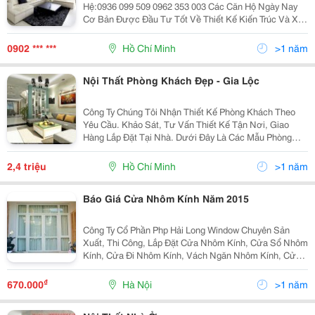
Hệ:0936 099 509 0962 353 003 Các Căn Hộ Ngày Nay
Cơ Bản Được Đầu Tư Tốt Về Thiết Kế Kiến Trúc Và Xây
Dựng, Cho Nên Việc Thiết Kế Thi Công Nội Thất Căn Hộ
Cũng Trở Nên Thuận Lợi Từ Diện Tích Đến Khôn
0902 *** ***
Hồ Chí Minh
>1 năm
Nội Thất Phòng Khách Đẹp - Gia Lộc
Công Ty Chúng Tôi Nhận Thiết Kế Phòng Khách Theo
Yêu Cầu. Khảo Sát, Tư Vấn Thiết Kế Tận Nơi, Giao
Hàng Lắp Đặt Tại Nhà. Dưới Đây Là Các Mẫu Phòng
Khách: Công Ty Tnhh Sx Nội Thất Gia Lộc Cơ Sở Sx:
18 Nam Thới 2, Thới Tam Thôn, Hóc Mô
2,4 triệu
Hồ Chí Minh
>1 năm
Báo Giá Cửa Nhôm Kính Năm 2015
Công Ty Cổ Phần Php Hải Long Window Chuyên Sản
Xuất, Thi Công, Lắp Đặt Cửa Nhôm Kính, Cửa Sổ Nhôm
Kính, Cửa Đi Nhôm Kính, Vách Ngăn Nhôm Kính, Cửa
Cuốn, Cửa Nhựa Lõi Thép... Đội Thợ Giỏi, Lành Nghề,
Giá Cả Luôn Rẻ Hơn So Với Mặt Bằng Chung, Chắ
₫
670.000
Hà Nội
>1 năm