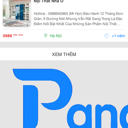
Nội Thất Nhà Ở
Hotline : 0988940965 (Mr Hợi) Bảo Hành 12 Tháng Đơn
Giản, Ít Đường Nét Nhưng Vẫn Rất Sang Trọng Là Đặc
Điểm Nổi Bật Nhất Của Những Sản Phẩm Nội Thất
Nhập Khẩu Mang Phong Cách Italy. Sang Trọng, Thanh
Lịch, Không Cầu Kỳ Và Có Một Chút Gì Đó H
0988 *** ***
Hà Nội
>1 năm
XEM THÊM