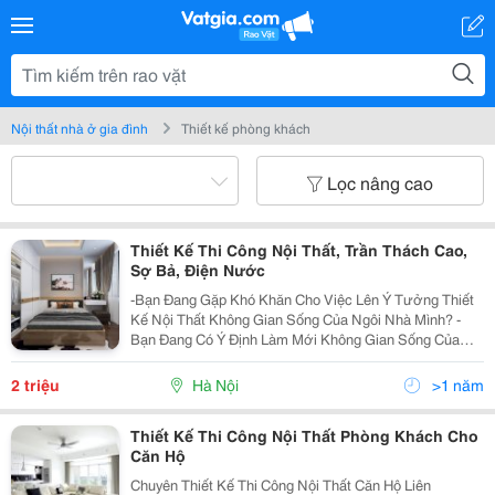
Nội thất nhà ở gia đình
Thiết kế phòng khách
Lọc nâng cao
Thiết Kế Thi Công Nội Thất, Trần Thách Cao,
Sợ Bả, Điện Nước
-Bạn Đang Gặp Khó Khăn Cho Việc Lên Ý Tưởng Thiết
Kế Nội Thất Không Gian Sống Của Ngôi Nhà Mình? -
Bạn Đang Có Ý Định Làm Mới Không Gian Sống Của
Nhà Mình Nhưng Vẫn Chưa Biết Sẽ Mua Sắm Nội Thất
Như Thế Nào? - Bạn Không Đo Lường Hết Được Kích
2 triệu
Hà Nội
>1 năm
Th
Thiết Kế Thi Công Nội Thất Phòng Khách Cho
Căn Hộ
Chuyên Thiết Kế Thi Công Nội Thất Căn Hộ Liên