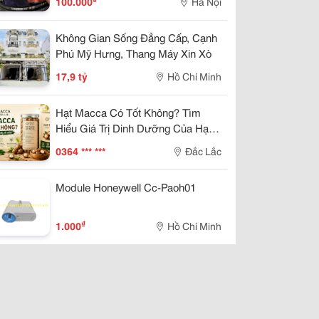
100.000
Hà Nội
Không Gian Sống Đẳng Cấp, Cạnh
Phú Mỹ Hưng, Thang Máy Xin Xò
17,9 tỷ
Hồ Chí Minh
Hạt Macca Có Tốt Không? Tìm
Hiểu Giá Trị Dinh Dưỡng Của Hạt
Macca
0364 *** ***
Đắc Lắc
Module Honeywell Cc-Paoh01
₫
1.000
Hồ Chí Minh