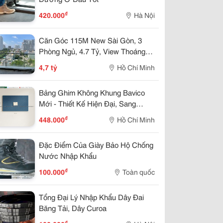
₫
420.000
Hà Nội
Căn Góc 115M New Sài Gòn, 3
Phòng Ngủ, 4.7 Tỷ, View Thoáng
Mát
4,7 tỷ
Hồ Chí Minh
Bảng Ghim Không Khung Bavico
Mới - Thiết Kế Hiện Đại, Sang
Trọng
₫
448.000
Hồ Chí Minh
Đặc Điểm Của Giày Bảo Hộ Chống
Nước Nhập Khẩu
₫
100.000
Toàn quốc
Tổng Đại Lý Nhập Khẩu Dây Đai
Băng Tải, Dây Curoa
₫