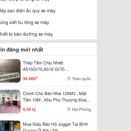
áy sạc điện ắc quy xe máy
úng xiết bu lông xe máy
hiết bị bảo dưỡng xe máy
hiết bị cơ khí xe máy khác
in đăng mới nhất
hiết bị kiểm định xe máy
Thép Tấm Chịu Nhiệt
hiết bị đại tu, Phục hồi xe máy
A515Gr70,A516 Gr70
10Ly,12Ly,14Ly,16Ly,18Ly,20Ly
₫
35.000
Toàn quốc
hiết bị nắn khung càng xe máy
hiết bị rửa xe máy
Chính Chủ Bán Nhà 125M2 , Mặt
Tiền 10M , Khu Phủ Thượng Đoạn ,
Hải An
5,55 tỷ
Hải Phòng
Mua Giày Bảo Hộ Jogger Tại Bình
Dương Ở Đâu Tốt