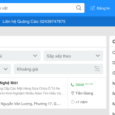
Đăng tin
Liên hệ Quảng Cáo: 02439747875
C
C
D
Khoảng giá
G
 Nghệ Mới
M
0948 *** ***
ung Cấp Các Mặt Hàng Sửa Chữa Ô Tô Xe
M
Tiền Giang
Mang Đến Cho Người Tiêu Dùng Việt Nam
>1 năm
t Kiệm Nhấ
M
 Nguyễn Văn Lượng, Phường 17, Gò
M