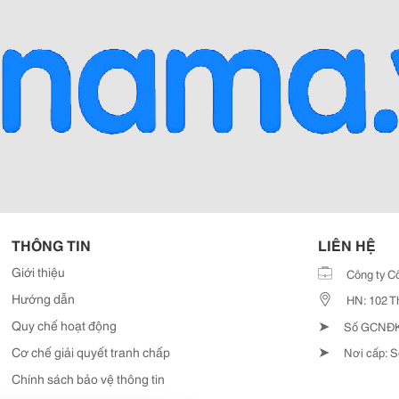
THÔNG TIN
LIÊN HỆ
Giới thiệu
Công ty C
Hướng dẫn
HN: 102 T
➤
Quy chế hoạt động
Số GCNĐKD
➤
Cơ chế giải quyết tranh chấp
Nơi cấp: S
Chính sách bảo vệ thông tin