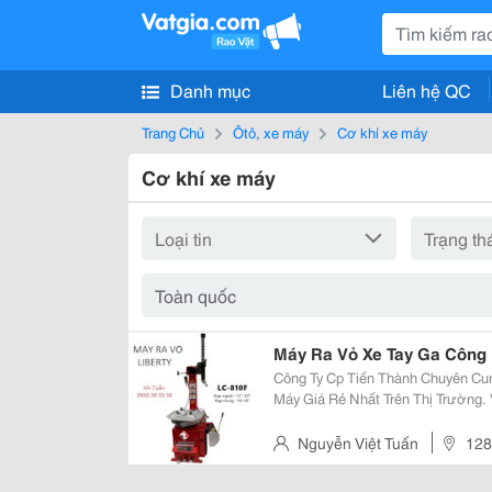
Danh mục
Liên hệ QC
Trang Chủ
Ôtô, xe máy
Cơ khí xe máy
Cơ khí xe máy
Máy Ra Vỏ Xe Tay Ga Công
Công Ty Cp Tiến Thành Chuyên C
Máy Giá Rẻ Nhất Trên Thị Trường. Với Kinh Nghiệm Nhiều Năm Tìm Hiểu Và
Khảo Sát Thị Trường, Chúng Tôi 
Những Sản Phẩm Phù Hợp Và Tiế
Nguyễn Việt Tuấn
128
Vấp, Hồ Chí Minh, Việt Nam