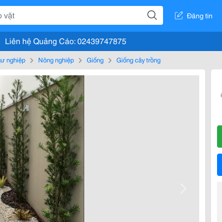
Đăng tin
Liên hệ Quảng Cáo: 02439747875
gư nghiệp
Nông nghiệp
Giống
Giống cây trồng