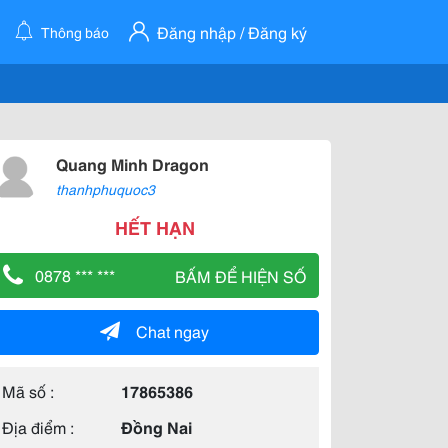
Đăng nhập / Đăng ký
Thông báo
Quang Minh Dragon
thanhphuquoc3
HẾT HẠN
0878 *** ***
BẤM ĐỂ HIỆN SỐ
Chat ngay
Mã số :
17865386
Địa điểm :
Đồng Nai