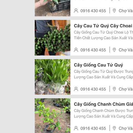
Cây Đẹp, Chất Lượng Cao. Sđt/ Za
Lùn Cau Lùn Là Giống Cau Được N
0916 430 455
Chợ Vàn
Cây Cau Tứ Quý Cây Choai
Cây Giống Cau Tứ Quý Choai Lộ T
Tiến Chất Lượng Cao Sản Xuất Và
Khỏe, Bộ Rễ Phát Triển Tốt, Thích
Triển Kinh Tế. Sđt/Zalo:...
0916 430 455
Chợ Vàn
Cây Giống Cau Tứ Quý
Cây Giống Cau Tứ Quý Được Trung
Lượng Cao Sản Xuất Và Cung Cấp.
Khỏe, Chất Lượng Cao. Sđt/ Zalo: 0916.430.455 Đặc Đi
Cau Tứ Quý Là Giống Cau Được...
0916 430 455
Chợ Vàn
Cây Giống Chanh Chùm Gi
Cây Giống Chanh Chùm Được Trung
Lượng Cao Sản Xuất Và Cung Cấp.
Khỏe, Chất Lượng Cao. Sđt/ Zalo: 0916.430.455 Đặc Đi
Chanh Chùm Là Giống Cây Ăn Quả.
0916 430 455
Chợ Vàn