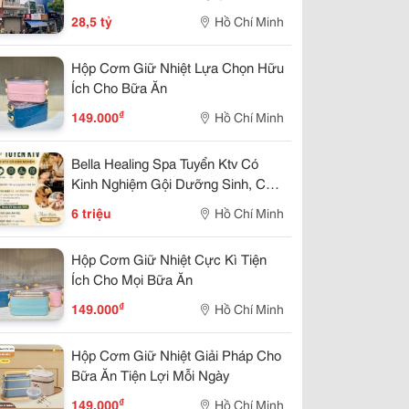
Nguyên, Quận 3 - Vị Trí Siêu Đẹp
28,5 tỷ
Hồ Chí Minh
View Cc Cao Cấp & Xung Quanh
Xây Cao Tầng
Hộp Cơm Giữ Nhiệt Lựa Chọn Hữu
Ích Cho Bữa Ăn
₫
149.000
Hồ Chí Minh
Bella Healing Spa Tuyển Ktv Có
Kinh Nghiệm Gội Dưỡng Sinh, Cvg,
Body, Nail
6 triệu
Hồ Chí Minh
Hộp Cơm Giữ Nhiệt Cực Kì Tiện
Ích Cho Mọi Bữa Ăn
₫
149.000
Hồ Chí Minh
Hộp Cơm Giữ Nhiệt Giải Pháp Cho
Bữa Ăn Tiện Lợi Mỗi Ngày
₫
149.000
Hồ Chí Minh