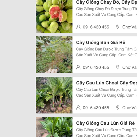
Cây Giống Chay Đỏ, Cây Đ
Cây Giống Chay Đỏ Được Trung Tâ
Cao Sản Xuất Và Cung Cấp. Cam K
Cây Phát Triển Tốt, Chất Lượng Ca
Giống Chay Đỏ Chay Đỏ Là Giống C
0916 430 455
Chợ Vàn
Cây Giống Ban Giá Rẻ
Cây Giống Ban Được Trung Tâm Gi
Sản Xuất Và Cung Cấp. Cam Kết C
Tốt, Dáng Đẹp, Chất Lượng Cao. S
Ban Cây Ban Là Giống Cây Cảnh Q
0916 430 455
Chợ Vàn
Cây Cau Lùn Choai Cây Đẹ
Cây Cau Lùn Choai Được Trung Tâ
Cao Sản Xuất Và Cung Cấp. Cam K
Trưởng Tốt, Dáng Đẹp, Chất Lượng
Cây Cau Lùn Choai Cau Lùn Choai 
0916 430 455
Chợ Vàn
Cây Giống Cau Lùn Giá Rẻ
Cây Giống Cau Lùn Được Trung Tâ
Cao Sản Xuất Và Cung Cấp. Cam K