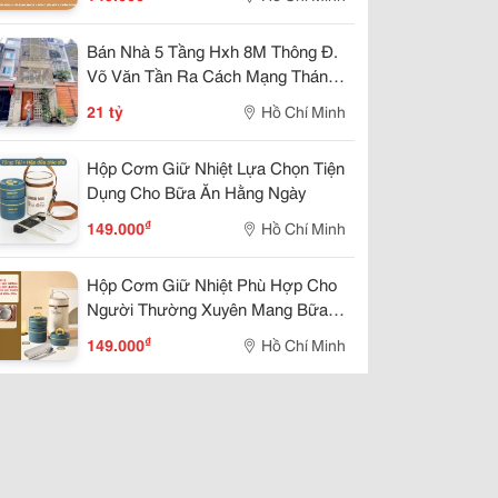
Bán Nhà 5 Tầng Hxh 8M Thông Đ.
Võ Văn Tần Ra Cách Mạng Tháng
8 Quận 3 - Dt 82M2 Sổ Hồng Full
21 tỷ
Hồ Chí Minh
Thổ Cư - Đang Cho Thuê Khoán
Chdv 30Tr/Th * Lh Giang Giang:
Hộp Cơm Giữ Nhiệt Lựa Chọn Tiện
Dụng Cho Bữa Ăn Hằng Ngày
₫
149.000
Hồ Chí Minh
Hộp Cơm Giữ Nhiệt Phù Hợp Cho
Người Thường Xuyên Mang Bữa
Ăn Theo
₫
149.000
Hồ Chí Minh