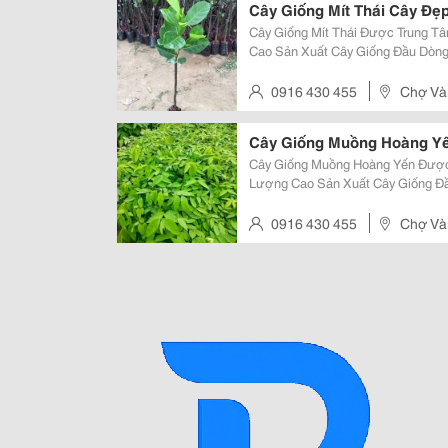
Cây Giống Mít Thái Cây Đẹp
Cây Giống Mít Thái Được Trung Tâ
Cao Sản Xuất Cây Giống Đầu Dòn
Giống F1, Chất Lượng Cao. Sđt: 0
Giống Mít Thái Siêu Sớm Này Cho 
0916 430 455
Chợ Vàn
Cây Giống Muồng Hoàng Y
Cây Giống Muồng Hoàng Yến Được 
Lượng Cao Sản Xuất Cây Giống Đ
Chuẩn Giống F1, Chất Lượng Cao. 
Giống Và Trái Thân: Thuộc Cây Thâ
0916 430 455
Chợ Vàn