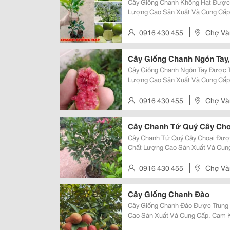
Cây Giống Chanh Không Hạt Được 
Lượng Cao Sản Xuất Và Cung Cấp.
Khỏe, Chất Lượng Cao. Sđt/ Zalo: 0916.430.455 Đặc Đi
Chanh Không Hạt Là Giống...
0916 430 455
Chợ Vàn
Cây Giống Chanh Ngón Tay
Cây Giống Chanh Ngón Tay Được T
Lượng Cao Sản Xuất Và Cung Cấp.
Khỏe, Chất Lượng Cao. Sđt: 0916.430.455 Đặc Điểm: Cây
Chanh Ngón Tay Là Giống Cây Ăn Q
0916 430 455
Chợ Vàn
Cây Chanh Tứ Quý Cây Cho
Cây Chanh Tứ Quý Cây Choai Được
Chất Lượng Cao Sản Xuất Và Cung
Trưởng Khỏe, Chất Lượng Cao. Sđt: 0916.430.455 
Trái Chanh Tứ Quý Là Giống Chan
0916 430 455
Chợ Vàn
Cây Giống Chanh Đào
Cây Giống Chanh Đào Được Trung 
Cao Sản Xuất Và Cung Cấp. Cam K
Chất Lượng Cao. Sđt: 0916.430.455 Đặc Điểm: Cây Giống Và Trái Chanh