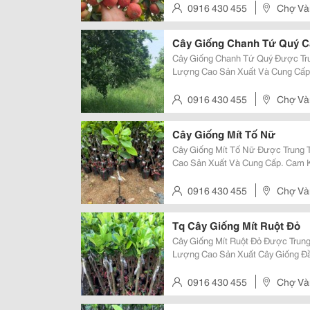
Là Giống Chanh Đặc Sản Được...
0916 430 455
Chợ Vàn
Cây Giống Chanh Tứ Quý C
Cây Giống Chanh Tứ Quý Được Tru
Lượng Cao Sản Xuất Và Cung Cấp.
Khỏe, Chất Lượng Cao. Sđt: 0916.430.455 Đặc Điểm: Cây
Chanh Tứ Quý Là Giống Chanh Đư
0916 430 455
Chợ Vàn
Cây Giống Mít Tố Nữ
Cây Giống Mít Tố Nữ Được Trung 
Cao Sản Xuất Và Cung Cấp. Cam K
Chất Lượng Cao. Sđt: 0916.430.455 Đặc Điểm: Cây Giống Và Trái Mít T
Là Giống Mít Đặc Sản Được...
0916 430 455
Chợ Vàn
Tq Cây Giống Mít Ruột Đỏ
Cây Giống Mít Ruột Đỏ Được Trung
Lượng Cao Sản Xuất Cây Giống Đ
Chuẩn Giống F1, Chất Lượng Cao. 
Và Trái Giống Mít Ruột Đỏ Với Màu
0916 430 455
Chợ Vàn