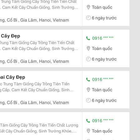
Trung Tâm Giống Cây Trồng Tiên Tiến Chất
Toàn quốc
 Cam Kết Cây Chuẩn Giống, Sinh Trưởng
ểm: Cây Giống Và Trái
6 ngày trước
g, Cổ Bi , Gia Lâm, Hanoi, Vietnam
, Cây Đẹp
0916 *** ***
rung Tâm Giống Cây Trồng Tiên Tiến Chất
Toàn quốc
 Cam Kết Cây Chuẩn Giống, Sinh Trưởng
 Giống Và Trái
6 ngày trước
uả...
g, Cổ Bi , Gia Lâm, Hanoi, Vietnam
ai Cây Đẹp
0916 *** ***
 Trung Tâm Giống Cây Trồng Tiên Tiến
Toàn quốc
 Cấp. Cam Kết Cây Chuẩn Giống, Sinh
Đặc Điểm: Cây Giống Và
6 ngày trước
h Được...
g, Cổ Bi , Gia Lâm, Hanoi, Vietnam
0916 *** ***
Tâm Giống Cây Trồng Tiên Tiến Chất Lượng
Toàn quốc
ết Cây Chuẩn Giống, Sinh Trưởng Khỏe,
 Đào