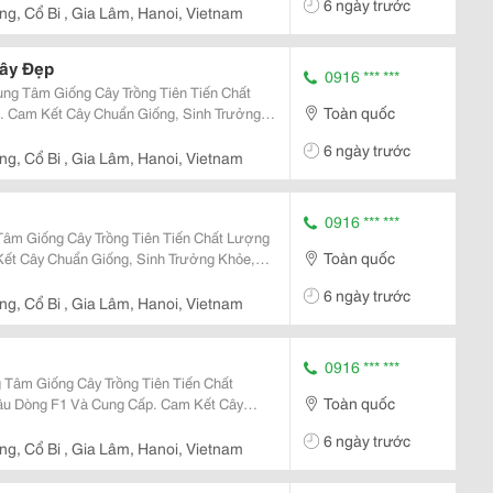
6 ngày trước
g, Cổ Bi , Gia Lâm, Hanoi, Vietnam
ây Đẹp
0916 *** ***
ng Tâm Giống Cây Trồng Tiên Tiến Chất
Toàn quốc
 Cam Kết Cây Chuẩn Giống, Sinh Trưởng
 Giống Và Trái
6 ngày trước
ợc...
g, Cổ Bi , Gia Lâm, Hanoi, Vietnam
0916 *** ***
Tâm Giống Cây Trồng Tiên Tiến Chất Lượng
Toàn quốc
ết Cây Chuẩn Giống, Sinh Trưởng Khỏe,
ố Nữ
6 ngày trước
g, Cổ Bi , Gia Lâm, Hanoi, Vietnam
0916 *** ***
 Tâm Giống Cây Trồng Tiên Tiến Chất
Toàn quốc
ầu Dòng F1 Và Cung Cấp. Cam Kết Cây
Sđt: 0916.430.455 * Đặc Điểm: Cây Giống
6 ngày trước
 Đỏ Đặc...
g, Cổ Bi , Gia Lâm, Hanoi, Vietnam