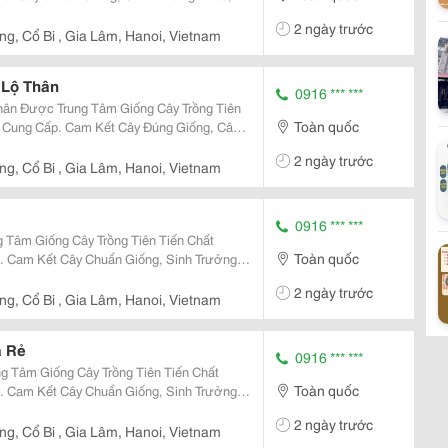
lo: 0916.430.455 Đặc Điểm Cây Giống Cau
2 ngày trước
hiều...
g, Cổ Bi , Gia Lâm, Hanoi, Vietnam
 Lộ Thân
0916 *** ***
hân Được Trung Tâm Giống Cây Trồng Tiên
Toàn quốc
 Cung Cấp. Cam Kết Cây Đúng Giống, Cây
 Hợp Trồng Sân Vườn, Công Trình Và Phát
2 ngày trước
g, Cổ Bi , Gia Lâm, Hanoi, Vietnam
0916 *** ***
 Tâm Giống Cây Trồng Tiên Tiến Chất
Toàn quốc
 Cam Kết Cây Chuẩn Giống, Sinh Trưởng
ểm: Cây Giống Và Trái
2 ngày trước
g, Cổ Bi , Gia Lâm, Hanoi, Vietnam
á Rẻ
0916 *** ***
 Tâm Giống Cây Trồng Tiên Tiến Chất
Toàn quốc
 Cam Kết Cây Chuẩn Giống, Sinh Trưởng
ểm: Cây Giống Và Trái
2 ngày trước
..
g, Cổ Bi , Gia Lâm, Hanoi, Vietnam