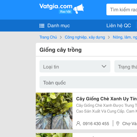
Danh mục
Liên hệ QC
Trang Chủ
Công nghiệp, xây dựng
Nông, lâm, n
Giống cây trồng
Cây Giống Chè Xanh Uy Tín
Cây Giống Chè Xanh Được Trung T
Cao Sản Xuất Và Cung Cấp. Cam K
Cây Phát Triển Tốt, Chất Lượng Ca
Giống Chè Xanh Chè Xanh Là Giống
0916 430 455
Chợ Vàn