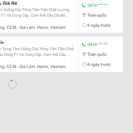
, Giá Rẻ
0916 *** ***
m Giống Cây Trồng Tiên Tiến Chất Lượng
Toàn quốc
g F1 Và Cung Cấp. Cam Kết Cây Chuẩn
916.430.455 * Đặc Điểm: Cây Giống Và Trái
6 ngày trước
Thu...
g, Cổ Bi , Gia Lâm, Hanoi, Vietnam
ến
0916 *** ***
Trung Tâm Giống Cây Trồng Tiên Tiến Chất
Toàn quốc
ầu Dòng F1 Và Cung Cấp. Cam Kết Cây
Sđt/Zalo: 0916.430.455 * Đặc Điểm: Cây
6 ngày trước
n Gỗ,...
g, Cổ Bi , Gia Lâm, Hanoi, Vietnam