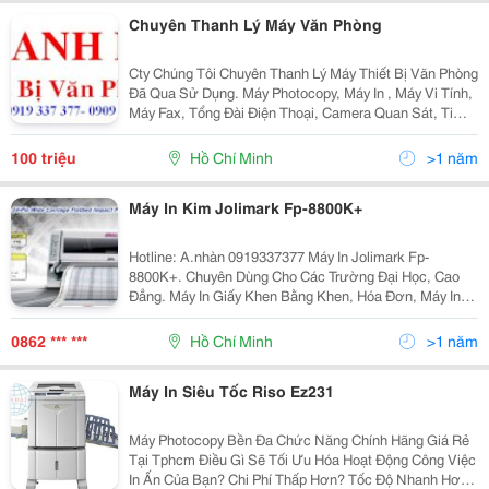
Chuyên Thanh Lý Máy Văn Phòng
Cty Chúng Tôi Chuyên Thanh Lý Máy Thiết Bị Văn Phòng
Đã Qua Sử Dụng. Máy Photocopy, Máy In , Máy Vi Tính,
Máy Fax, Tổng Đài Điện Thoại, Camera Quan Sát, Ti
Vi.... Thủ Tục Nhanh Gọn. Thanh Toán Tiền 1 Lần.
Không Ngại Xa. Thanh Lý Đúng...
100 triệu
Hồ Chí Minh
>1 năm
Máy In Kim Jolimark Fp-8800K+
Hotline: A.nhàn 0919337377 Máy In Jolimark Fp-
8800K+. Chuyên Dùng Cho Các Trường Đại Học, Cao
Đẳng. Máy In Giấy Khen Bằng Khen, Hóa Đơn, Máy In
Bằng Khen Khổ A3, Máy In Giấy Khen Khổ A3, Máy In
Bằng Tốt Nghiệp, Máy Chuyên
0862 *** ***
Hồ Chí Minh
>1 năm
Máy In Siêu Tốc Riso Ez231
Máy Photocopy Bền Đa Chức Năng Chính Hãng Giá Rẻ
Tại Tphcm Điều Gì Sẽ Tối Ưu Hóa Hoạt Động Công Việc
In Ấn Của Bạn? Chi Phí Thấp Hơn? Tốc Độ Nhanh Hơn?