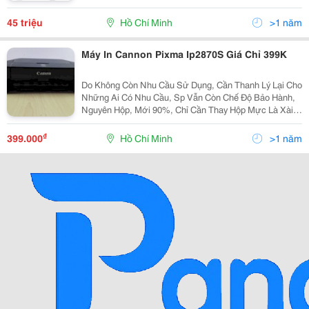
Chất Lượng Hình Ảnh Cao Hơn? Dòng Riso Ez Sao
Chép Kỹ Thuật Số Cung Cấp Chi Phí Vận...
45 triệu
Hồ Chí Minh
>1 năm
Máy In Cannon Pixma Ip2870S Giá Chỉ 399K
Do Không Còn Nhu Cầu Sử Dụng, Cần Thanh Lý Lại Cho
Những Ai Có Nhu Cầu, Sp Vẫn Còn Chế Độ Bảo Hành,
Nguyên Hộp, Mới 90%, Chỉ Cần Thay Hộp Mực Là Xài
Ok Như Máy Mới Nhé, Phù Hợp Với Những Ai Đang
Làm Việc Tại Nhà Cần Sử Dụng Máy In Nhỏ Gọn Dễ
₫
399.000
Hồ Chí Minh
>1 năm
Sài. (...