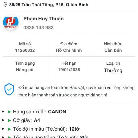
86/25 Trần Thái Tông, P.15, Q.tân Bình
Phạm Huy Thuận
0838 143 983
Mã số
Địa điểm
Hình thức
11260332
Hồ Chí Minh
Cần bán
Tình trạng
Hết hạn
Loại tin
Hàng cũ
19/01/2038
Thường
Để mua hàng an toàn trên Rao vặt, quý khách vui lòng không
thực hiện thanh toán trước cho người đăng tin!
▶
Hãng sản xuất:
CANON
▶
Cỡ giấy:
A4
▶
Tốc độ in mầu (Tờ/phút):
12tờ
▶
Tốc độ in đen trắng (Tờ/phút):
8tờ