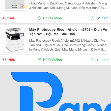
- Hậu Mãi Chu Đáo Chức Năng: Copy &Ndash; In Mạng
&Ndash; Quét Màu Mạng &Ndash; Đảo Mặt Bản Chụp
&Ndash; Nạp Đảo Bản Gốc Tự Động Tốc Độ Copy/In:
27 Trang A4/Phút Khổ Giấy: A6 &Ndash; A3 Dung
48 triệu
Hồ Chí Minh
>1 năm
Lượng
Máy Photocopy Ricoh Aficio Im2702 – Dịch Vụ
Tận Nơi - Hậu Mãi Chu Đáo
Máy Photocopy Ricoh Aficio Im2702 &Ndash; Dịch Vụ
Tận Nơi - Hậu Mãi Chu Đáo Chức Năng: Copy &Ndash;
In Mạng &Ndash; Quét Màu Mạng &Ndash; Đảo Mặt
Bản Chụp &Ndash; Nạp Đảo Bản Gốc Tự Động
&Ndash; Màn Điều Khiển Thông Minh Sop Tốc Độ
65 triệu
Hồ Chí Minh
>1 năm
Copy/In: 27 Tra