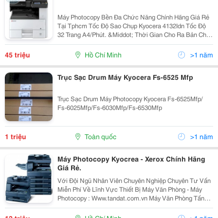
Máy Photocopy Bền Đa Chức Năng Chính Hãng Giá Rẻ
Tại Tphcm Tốc Độ Sao Chụp Kyocera 4132Idn Tốc Độ
32 Trang A4/Phút. &Middot; Thời Gian Cho Ra Bản Chụp
Đầu Tiên Dưới 5,7 Giây. &Middot; Bộ Đảo Mặt Bản
Chụp (Chọn Thêm) Giúp Bạn Tiết Kiệm Hơn. ...
45 triệu
Hồ Chí Minh
>1 năm
Trục Sạc Drum Máy Kyocera Fs-6525 Mfp
Trục Sạc Drum Máy Photocopy Kyocera Fs-6525Mfp/
Fs-6025Mfp/Fs-6030Mfp/Fs-6530Mfp
1 triệu
Toàn quốc
>1 năm
Máy Photocopy Kyocrea - Xerox Chính Hãng
Giá Rẻ.
Với Đội Ngũ Nhân Viên Chuyên Nghiệp Chuyên Tư Vấn
Miễn Phí Về Lĩnh Vực Thiết Bị Máy Văn Phòng - Máy
Photocopy : Www.tandat.com.vn Máy Văn Phòng Tấn
Đạt Là Nơi Cung Cấp Uy Tín Nhất Về Dòng Sản Phẩm
Máy In, Máy Photocopy, Vật Tư, Linh Kiện, Mực...