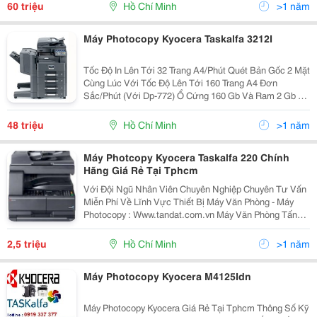
Tận Nơi, Bảo Trì Miễn Phí...
60 triệu
Hồ Chí Minh
>1 năm
Máy Photocopy Kyocera Taskalfa 3212I
Tốc Độ In Lên Tới 32 Trang A4/Phút Quét Bản Gốc 2 Mặt
Cùng Lúc Với Tốc Độ Lên Tới 160 Trang A4 Đơn
Sắc/Phút (Với Dp-772) Ổ Cứng 160 Gb Và Ram 2 Gb Có
Sẵn Trong Cấu Hình Tiêu Chuẩn Hệ Thống Khay Giấy Đa
Dạng Kết Hợp Với Nhiều Bộ Nạp Bản Gốc K
48 triệu
Hồ Chí Minh
>1 năm
Máy Photcopy Kyocera Taskalfa 220 Chính
Hãng Giá Rẻ Tại Tphcm
Với Đội Ngũ Nhân Viên Chuyên Nghiệp Chuyên Tư Vấn
Miễn Phí Về Lĩnh Vực Thiết Bị Máy Văn Phòng - Máy
Photocopy : Www.tandat.com.vn Máy Văn Phòng Tấn
Đạt Là Nơi Cung Cấp Uy Tín &Amp; Chuyên Nghiệp
Nhất Về Dòng Sản Phẩm Máy In, Máy Photocopy, Vật
2,5 triệu
Hồ Chí Minh
>1 năm
Tư,...
Máy Photocopy Kyocera M4125Idn
Máy Photocopy Kyocera Giá Rẻ Tại Tphcm Thông Số Kỹ