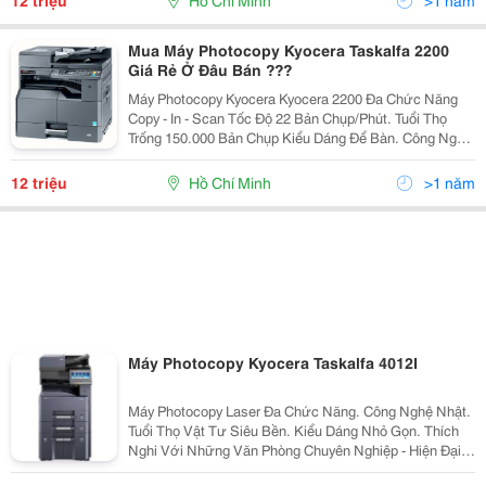
12 triệu
Hồ Chí Minh
>1 năm
Mua Máy Photocopy Kyocera Taskalfa 2200
Giá Rẻ Ở Đâu Bán ???
Máy Photocopy Kyocera Kyocera 2200 Đa Chức Năng
Copy - In - Scan Tốc Độ 22 Bản Chụp/Phút. Tuổi Thọ
Trống 150.000 Bản Chụp Kiểu Dáng Để Bàn. Công Nghệ
Nhật. Hàng Chính Hãng. Bảo Hành Chính Hãng.(
100.000 Bản Chụp Hoặc 12 Tháng )...
12 triệu
Hồ Chí Minh
>1 năm
Máy Photocopy Kyocera Taskalfa 4012I
Máy Photocopy Laser Đa Chức Năng. Công Nghệ Nhật.
Tuổi Thọ Vật Tư Siêu Bền. Kiểu Dáng Nhỏ Gọn. Thích
Nghi Với Những Văn Phòng Chuyên Nghiệp - Hiện Đại
Khuyến Mãi Hấp Dẫn. Quà Tặng Cực Khủng. Bảo Hành