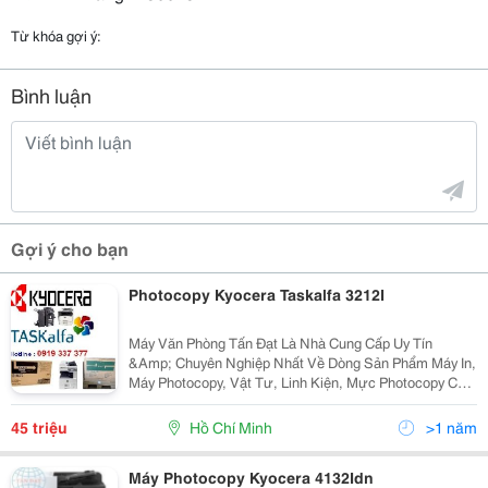
Từ khóa gợi ý:
Bình luận
Gợi ý cho bạn
Photocopy Kyocera Taskalfa 3212I
Máy Văn Phòng Tấn Đạt Là Nhà Cung Cấp Uy Tín
&Amp; Chuyên Nghiệp Nhất Về Dòng Sản Phẩm Máy In,
Máy Photocopy, Vật Tư, Linh Kiện, Mực Photocopy Của
Nhật Như : Kyocera (Mita )Taskalfa, Xerox, Ricoh, Hp
Mfp, Toshiba Tại Tp Hcm Thời Buổi Kinh Tế...
45 triệu
Hồ Chí Minh
>1 năm
Máy Photocopy Kyocera 4132Idn