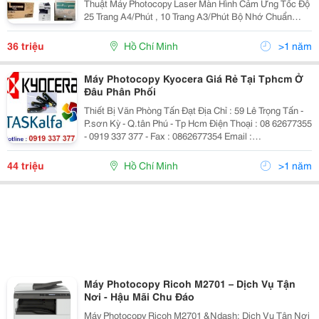
Thuật Máy Photocopy Laser Màn Hình Cảm Ứng Tốc Độ
25 Trang A4/Phút , 10 Trang A3/Phút Bộ Nhớ Chuẩn
512Mb Có Thể Nâng Cấp Lên 1024Gb Độ Phân Giải :
600 X 600 Dpi Sao Chụp Liên Tục 999 Bản/1...
36 triệu
Hồ Chí Minh
>1 năm
Máy Photocopy Kyocera Giá Rẻ Tại Tphcm Ở
Đâu Phân Phối
Thiết Bị Văn Phòng Tấn Đạt Địa Chỉ : 59 Lê Trọng Tấn -
P.sơn Kỳ - Q.tân Phú - Tp Hcm Điện Thoại : 08 62677355
- 0919 337 377 - Fax : 0862677354 Email :
Nhantandat@Gmail.com Web : Www.tandat.com.vn
May Photocopy Kyocera Gia Re Tai Tphcm
44 triệu
Hồ Chí Minh
>1 năm
Máy Photocopy Ricoh M2701 – Dịch Vụ Tận
Nơi - Hậu Mãi Chu Đáo
Máy Photocopy Ricoh M2701 &Ndash; Dịch Vụ Tận Nơi