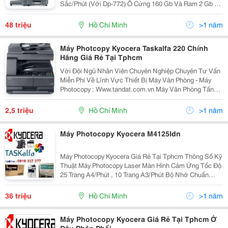
Sắc/Phút (Với Dp-772) Ổ Cứng 160 Gb Và Ram 2 Gb Có
Sẵn Trong Cấu Hình Tiêu Chuẩn Hệ Thống Khay Giấy Đa
Dạng Kết Hợp Với Nhiều Bộ Nạp Bản Gốc K
48 triệu
Hồ Chí Minh
>1 năm
Máy Photcopy Kyocera Taskalfa 220 Chính
Hãng Giá Rẻ Tại Tphcm
Với Đội Ngũ Nhân Viên Chuyên Nghiệp Chuyên Tư Vấn
Miễn Phí Về Lĩnh Vực Thiết Bị Máy Văn Phòng - Máy
Photocopy : Www.tandat.com.vn Máy Văn Phòng Tấn
Đạt Là Nơi Cung Cấp Uy Tín &Amp; Chuyên Nghiệp
Nhất Về Dòng Sản Phẩm Máy In, Máy Photocopy, Vật
2,5 triệu
Hồ Chí Minh
>1 năm
Tư,...
Máy Photocopy Kyocera M4125Idn
Máy Photocopy Kyocera Giá Rẻ Tại Tphcm Thông Số Kỹ
Thuật Máy Photocopy Laser Màn Hình Cảm Ứng Tốc Độ
25 Trang A4/Phút , 10 Trang A3/Phút Bộ Nhớ Chuẩn
512Mb Có Thể Nâng Cấp Lên 1024Gb Độ Phân Giải :
600 X 600 Dpi Sao Chụp Liên Tục 999 Bản/1...
36 triệu
Hồ Chí Minh
>1 năm
Máy Photocopy Kyocera Giá Rẻ Tại Tphcm Ở