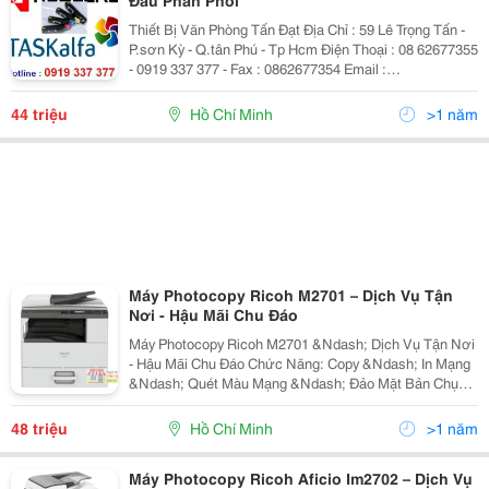
Đâu Phân Phối
Thiết Bị Văn Phòng Tấn Đạt Địa Chỉ : 59 Lê Trọng Tấn -
P.sơn Kỳ - Q.tân Phú - Tp Hcm Điện Thoại : 08 62677355
- 0919 337 377 - Fax : 0862677354 Email :
Nhantandat@Gmail.com Web : Www.tandat.com.vn
May Photocopy Kyocera Gia Re Tai Tphcm
44 triệu
Hồ Chí Minh
>1 năm
Máy Photocopy Ricoh M2701 – Dịch Vụ Tận
Nơi - Hậu Mãi Chu Đáo
Máy Photocopy Ricoh M2701 &Ndash; Dịch Vụ Tận Nơi
- Hậu Mãi Chu Đáo Chức Năng: Copy &Ndash; In Mạng
&Ndash; Quét Màu Mạng &Ndash; Đảo Mặt Bản Chụp
&Ndash; Nạp Đảo Bản Gốc Tự Động Tốc Độ Copy/In:
27 Trang A4/Phút Khổ Giấy: A6 &Ndash; A3 Dung
48 triệu
Hồ Chí Minh
>1 năm
Lượng
Máy Photocopy Ricoh Aficio Im2702 – Dịch Vụ