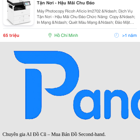
Tận Nơi - Hậu Mãi Chu Đáo
Máy Photocopy Ricoh Aficio Im2702 &Ndash; Dịch Vụ
Tận Nơi - Hậu Mãi Chu Đáo Chức Năng: Copy &Ndash;
In Mạng &Ndash; Quét Màu Mạng &Ndash; Đảo Mặt
Bản Chụp &Ndash; Nạp Đảo Bản Gốc Tự Động
&Ndash; Màn Điều Khiển Thông Minh Sop Tốc Độ
65 triệu
Hồ Chí Minh
>1 năm
Copy/In: 27 Tra