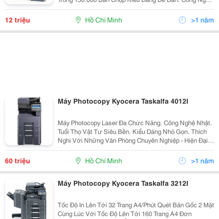
Nhật. Hàng Chính Hãng. Bảo Hành Chính Hãng.(
100.000 Bản Chụp Hoặc 12 Tháng )...
12 triệu
Hồ Chí Minh
>1 năm
Máy Photocopy Kyocera Taskalfa 4012I
Máy Photocopy Laser Đa Chức Năng. Công Nghệ Nhật.
Tuổi Thọ Vật Tư Siêu Bền. Kiểu Dáng Nhỏ Gọn. Thích
Nghi Với Những Văn Phòng Chuyên Nghiệp - Hiện Đại
Khuyến Mãi Hấp Dẫn. Quà Tặng Cực Khủng. Bảo Hành
Tận Nơi, Bảo Trì Miễn Phí...
60 triệu
Hồ Chí Minh
>1 năm
Máy Photocopy Kyocera Taskalfa 3212I
Tốc Độ In Lên Tới 32 Trang A4/Phút Quét Bản Gốc 2 Mặt
Cùng Lúc Với Tốc Độ Lên Tới 160 Trang A4 Đơn