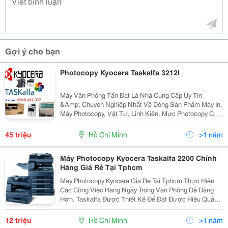
Gợi ý cho bạn
Photocopy Kyocera Taskalfa 3212I
Máy Văn Phòng Tấn Đạt Là Nhà Cung Cấp Uy Tín
&Amp; Chuyên Nghiệp Nhất Về Dòng Sản Phẩm Máy In,
Máy Photocopy, Vật Tư, Linh Kiện, Mực Photocopy Của
Nhật Như : Kyocera (Mita )Taskalfa, Xerox, Ricoh, Hp
Mfp, Toshiba Tại Tp Hcm Thời Buổi Kinh Tế...
45 triệu
Hồ Chí Minh
>1 năm
Máy Photocopy Kyocera Taskalfa 2200 Chính
Hãng Giá Rẻ Tại Tphcm
May Photocopy Kyocera Gia Re Tai Tphcm Thực Hiện
Các Công Việc Hàng Ngày Trong Văn Phòng Dễ Dàng
Hơn. Taskalfa Được Thiết Kế Để Đạt Được Hiệu Quả
Lớn Nhất Trong Công Việc. Thiết Kế Mới Của Taskalfa
180 Và Taskalfa 220 Sẽ Giúp Bạn Sử Dụng Dễ Dàng...
12 triệu
Hồ Chí Minh
>1 năm