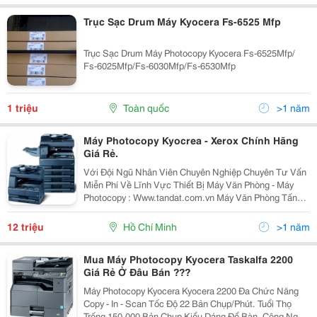
Trục Sạc Drum Máy Kyocera Fs-6525 Mfp
Trục Sạc Drum Máy Photocopy Kyocera Fs-6525Mfp/
Fs-6025Mfp/Fs-6030Mfp/Fs-6530Mfp
1 triệu
Toàn quốc
>1 năm
Máy Photocopy Kyocrea - Xerox Chính Hãng
Giá Rẻ.
Với Đội Ngũ Nhân Viên Chuyên Nghiệp Chuyên Tư Vấn
Miễn Phí Về Lĩnh Vực Thiết Bị Máy Văn Phòng - Máy
Photocopy : Www.tandat.com.vn Máy Văn Phòng Tấn
Đạt Là Nơi Cung Cấp Uy Tín Nhất Về Dòng Sản Phẩm
Máy In, Máy Photocopy, Vật Tư, Linh Kiện, Mực...
12 triệu
Hồ Chí Minh
>1 năm
Mua Máy Photocopy Kyocera Taskalfa 2200
Giá Rẻ Ở Đâu Bán ???
Máy Photocopy Kyocera Kyocera 2200 Đa Chức Năng
Copy - In - Scan Tốc Độ 22 Bản Chụp/Phút. Tuổi Thọ
Trống 150.000 Bản Chụp Kiểu Dáng Để Bàn. Công Nghệ