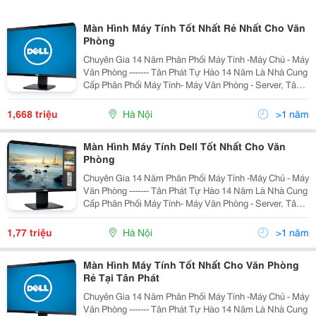
Màn Hình Máy Tính Tốt Nhất Rẻ Nhất Cho Văn
Phòng
Chuyên Gia 14 Năm Phân Phối Máy Tính -Máy Chủ - Máy
Văn Phòng ------- Tân Phát Tự Hào 14 Năm Là Nhà Cung
Cấp Phân Phối Máy Tính- Máy Văn Phòng - Server, Tân
Phát Cam Kết Đảm Bảo Mang Tới Cho Quý Khách
Những Sản Phẩm Với Mức Giá Rẻ Nhất Hà Nội,
1,668 triệu
Hà Nội
>1 năm
Màn Hình Máy Tính Dell Tốt Nhất Cho Văn
Phòng
Chuyên Gia 14 Năm Phân Phối Máy Tính -Máy Chủ - Máy
Văn Phòng ------- Tân Phát Tự Hào 14 Năm Là Nhà Cung
Cấp Phân Phối Máy Tính- Máy Văn Phòng - Server, Tân
Phát Cam Kết Đảm Bảo Mang Tới Cho Quý Khách
Những Sản Phẩm Với Mức Giá Rẻ Nhất Hà Nội,
1,77 triệu
Hà Nội
>1 năm
Màn Hình Máy Tính Tốt Nhất Cho Văn Phòng
Rẻ Tại Tân Phát
Chuyên Gia 14 Năm Phân Phối Máy Tính -Máy Chủ - Máy
Văn Phòng ------- Tân Phát Tự Hào 14 Năm Là Nhà Cung