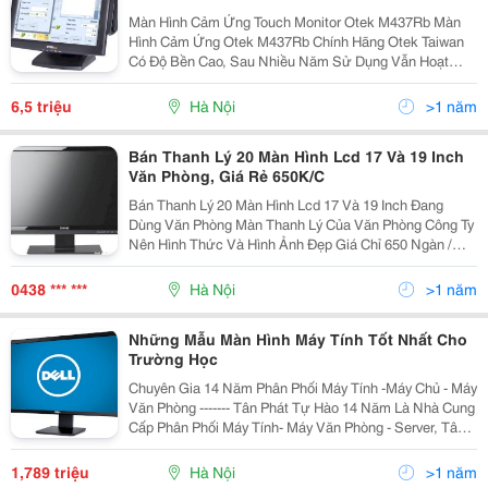
Màn Hình Cảm Ứng Touch Monitor Otek M437Rb Màn
Hình Cảm Ứng Otek M437Rb Chính Hãng Otek Taiwan
Có Độ Bền Cao, Sau Nhiều Năm Sử Dụng Vẫn Hoạt
Động Tốt, Đặc Biệt Cảm Ứng Rất Nhạy, Khác Hẳn So
Với Các Sản Phẩm Chất Lượng Kém Đang Bán Trên Thị
6,5 triệu
Hà Nội
>1 năm
Trườ
Bán Thanh Lý 20 Màn Hình Lcd 17 Và 19 Inch
Văn Phòng, Giá Rẻ 650K/C
Bán Thanh Lý 20 Màn Hình Lcd 17 Và 19 Inch Đang
Dùng Văn Phòng Màn Thanh Lý Của Văn Phòng Công Ty
Nên Hình Thức Và Hình Ảnh Đẹp Giá Chỉ 650 Ngàn /
Chiếc Lh: 0986 392 733 - 0978 415 427
0438 *** ***
Hà Nội
>1 năm
Những Mẫu Màn Hình Máy Tính Tốt Nhất Cho
Trường Học
Chuyên Gia 14 Năm Phân Phối Máy Tính -Máy Chủ - Máy
Văn Phòng ------- Tân Phát Tự Hào 14 Năm Là Nhà Cung
Cấp Phân Phối Máy Tính- Máy Văn Phòng - Server, Tân
Phát Cam Kết Đảm Bảo Mang Tới Cho Quý Khách
Những Sản Phẩm Với Mức Giá Rẻ Nhất Hà Nội,
1,789 triệu
Hà Nội
>1 năm