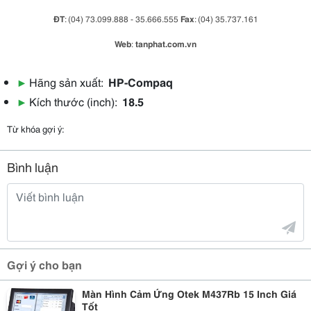
ĐT
: (04) 73.099.888 - 35.666.555
Fax
: (04) 35.737.161
Web
:
tanphat.com.vn
▶
Hãng sản xuất:
HP-Compaq
▶
Kích thước (inch):
18.5
Từ khóa gợi ý:
Bình luận
Gợi ý cho bạn
Màn Hình Cảm Ứng Otek M437Rb 15 Inch Giá
Tốt