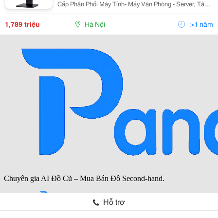
Cấp Phân Phối Máy Tính- Máy Văn Phòng - Server, Tân
Phát Cam Kết Đảm Bảo Mang Tới Cho Quý Khách
Những Sản Phẩm Với Mức Giá Rẻ Nhất Hà Nội,
1,789 triệu
Hà Nội
>1 năm
Hỗ trợ