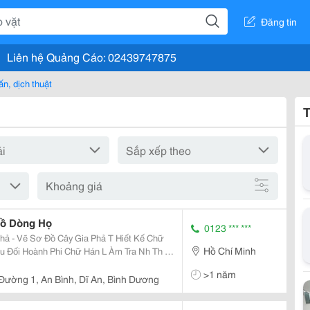
Đăng tin
Liên hệ Quảng Cáo: 02439747875
ấn, dịch thuật
T
Khoảng giá
Đồ Dòng Họ
0123 *** ***
ẽ Sơ Đồ Cây Gia Phả T Hiết Kế Chữ
Hồ Chí Minh
>1 năm
 Đường 1, An Bình, Dĩ An, Bình Dương