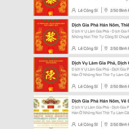
Hán Nôm Và Trung Văn, Từng Công
&Amp; Nvqg Tại Tphcm, Đã
Lê Công Sĩ
2/50 Bình
Dịch Gia Phả Hán Nôm, Thi
D Ịch V Ụ Làm Gia Phả - D Ịch Gia Phả - Vẽ Cây
Những Nơi Thờ Tự Công Sĩ Chuyên Dịch Thuật Hán Nôm Và Trung Văn, Từng
Công Tác Tại Trung Tâm Hán Nôm 
Biên Dịch Hàng Trăm Đầu Sác
Lê Công Sĩ
2/50 Bình
Dịch Vụ Làm Gia Phả, Dịch 
D Ịch V Ụ Làm Gia Phả - Dịch Gia Phả - V
Hán Ở Những Nơi Thờ Tự Làm Câu Đối Hoành Phi Chữ Hán L Àm Tra Nh Th Ư
Pháp Chữ Hán Công Sĩ Chuyên Dịch Thuật Hán Nôm Và Trung Văn, Từng Công
Tác Tại Trung Tâm Hán N
Lê Công Sĩ
2/50 Bình
Dịch Gia Phả Hán Nôm, Vẽ
D Ịch V Ụ Làm Gia Phả - Dịch Gia Phả - V
Hán Ở Những Nơi Thờ Tự Làm Câu Đối Hoành Phi Chữ Hán L Àm Tra Nh Th Ư
Pháp Chữ Hán Công Sĩ Chuyên Dịch Thuật Hán Nôm Và Trung Văn, Từng Công
Tác Tại Trung Tâm Hán N
Lê Công Sĩ
2/50 Bình