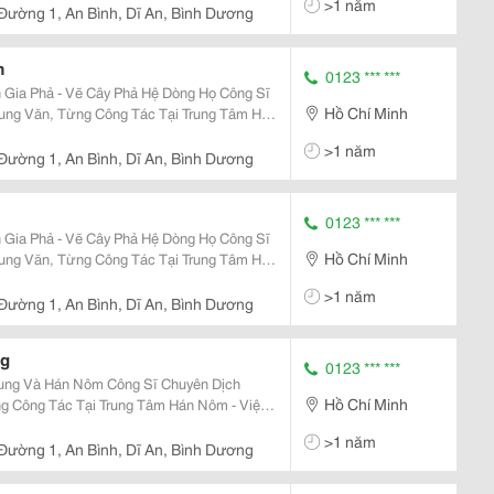
>1 năm
 Đường 1, An Bình, Dĩ An, Bình Dương
m
0123 *** ***
 Phả - Vẽ Cây Phả Hệ Dòng Họ Công Sĩ
Hồ Chí Minh
ung Văn, Từng Công Tác Tại Trung Tâm Hán
Tphcm, Đã Biên Dịch Và Phục Chế Hàng
>1 năm
Miề
 Đường 1, An Bình, Dĩ An, Bình Dương
0123 *** ***
 Phả - Vẽ Cây Phả Hệ Dòng Họ Công Sĩ
Hồ Chí Minh
ung Văn, Từng Công Tác Tại Trung Tâm Hán
Tphcm, Đã Biên Dịch Và Phục Chế Hàng
>1 năm
Miề
 Đường 1, An Bình, Dĩ An, Bình Dương
ng
0123 *** ***
Nôm Công Sĩ Chuyên Dịch
Hồ Chí Minh
Công Tác Tại Trung Tâm Hán Nôm - Viện
iên Dịch Và Phục Chế Hàng Trăm Gia Phả,
>1 năm
 Đường 1, An Bình, Dĩ An, Bình Dương