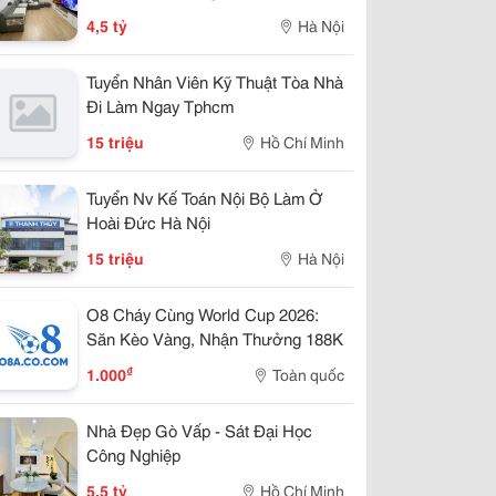
T1&2, Mặt Tiền 3, 4.5 Tỷ Long Biên.
4,5 tỷ
Hà Nội
Tuyển Nhân Viên Kỹ Thuật Tòa Nhà
Đi Làm Ngay Tphcm
15 triệu
Hồ Chí Minh
Tuyển Nv Kế Toán Nội Bộ Làm Ở
Hoài Đức Hà Nội
15 triệu
Hà Nội
O8 Cháy Cùng World Cup 2026:
Săn Kèo Vàng, Nhận Thưởng 188K
₫
1.000
Toàn quốc
Nhà Đẹp Gò Vấp - Sát Đại Học
Công Nghiệp
5,5 tỷ
Hồ Chí Minh