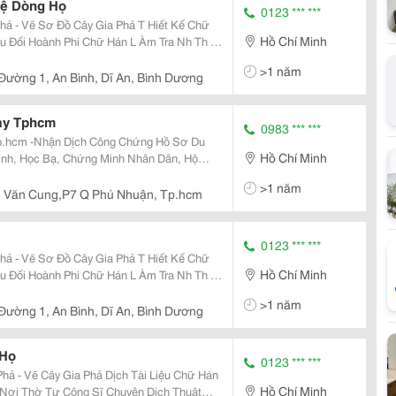
Hệ Dòng Họ
0123 *** ***
ẽ Sơ Đồ Cây Gia Phả T Hiết Kế Chữ
Hồ Chí Minh
>1 năm
 Đường 1, An Bình, Dĩ An, Bình Dương
ay Tphcm
0983 *** ***
Tp.hcm -Nhận Dịch Công Chứng Hồ Sơ Du
Hồ Chí Minh
Sinh, Học Bạ, Chứng Minh Nhân Dân, Hộ
ấy Ly Dị, Giấy Phép Lao Động, Sơ Yếu Lý
>1 năm
, Các
g Văn Cung,P7 Q Phú Nhuận, Tp.hcm
0123 *** ***
ẽ Sơ Đồ Cây Gia Phả T Hiết Kế Chữ
Hồ Chí Minh
>1 năm
 Đường 1, An Bình, Dĩ An, Bình Dương
 Họ
0123 *** ***
Gia Phả Dịch Tài Liệu Chữ Hán
Hồ Chí Minh