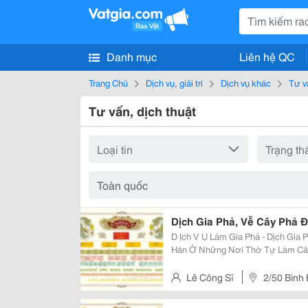
Danh mục
Liên hệ QC
Trang Chủ
Dịch vụ, giải trí
Dịch vụ khác
Tư v
Tư vấn, dịch thuật
Dịch Gia Phả, Vễ Cây Phả 
D Ịch V Ụ Làm Gia Phả - Dịch Gia Phả - V
Hán Ở Những Nơi Thờ Tự Làm Câu Đối Hoành Phi Chữ Hán L Àm Tra Nh Th Ư
Pháp Chữ Hán Công Sĩ Chuyên Dịch Thuật Hán Nôm Và Trung Văn, Từng Công
Tác Tại Trung Tâm Hán N
Lê Công Sĩ
2/50 Bình