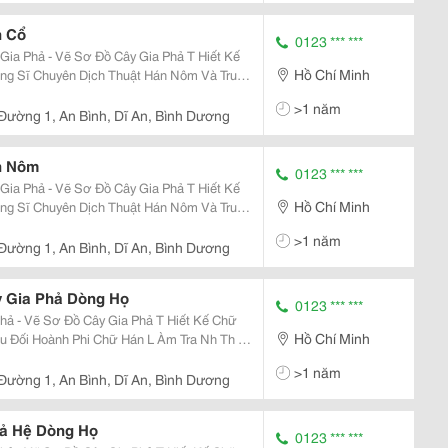
n Cổ
0123 *** ***
Hồ Chí Minh
m Hán Nôm - Viện Khxh &Amp; Nvqg Tại
>1 năm
 Đường 1, An Bình, Dĩ An, Bình Dương
n Nôm
0123 *** ***
Hồ Chí Minh
m Hán Nôm - Viện Khxh &Amp; Nvqg Tại
>1 năm
 Đường 1, An Bình, Dĩ An, Bình Dương
y Gia Phả Dòng Họ
0123 *** ***
ẽ Sơ Đồ Cây Gia Phả T Hiết Kế Chữ
Hồ Chí Minh
>1 năm
 Đường 1, An Bình, Dĩ An, Bình Dương
hả Hệ Dòng Họ
0123 *** ***