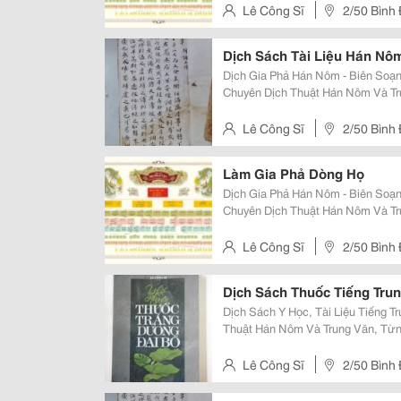
Tác Tại Trung Tâm H
Lê Công Sĩ
2/50 Bình
Dịch Sách Tài Liệu Hán Nô
Dịch Gia Phả Hán Nôm - Biên Soạn Gia
Chuyên Dịch Thuật Hán Nôm Và Tr
Nôm - Viện Khxh &Amp; Nvqg Tại 
Trăm Gia Phả, Sắc Phong Từ Mọi 
Lê Công Sĩ
2/50 Bình
Làm Gia Phả Dòng Họ
Dịch Gia Phả Hán Nôm - Biên Soạn Gia
Chuyên Dịch Thuật Hán Nôm Và Tr
Nôm - Viện Khxh &Amp; Nvqg Tại 
Trăm Gia Phả, Sắc Phong Từ Mọi 
Lê Công Sĩ
2/50 Bình
Dịch Sách Thuốc Tiếng Tru
Dịch Sách Y Học, Tài Liệu Tiếng Trung Và Hán 
Thuật Hán Nôm Và Trung Văn, Từng 
Khxh &Amp; Nvqg Tại Tphcm, Đã B
Sắc Phong Từ Mọi Miền Đất Nước
Lê Công Sĩ
2/50 Bình