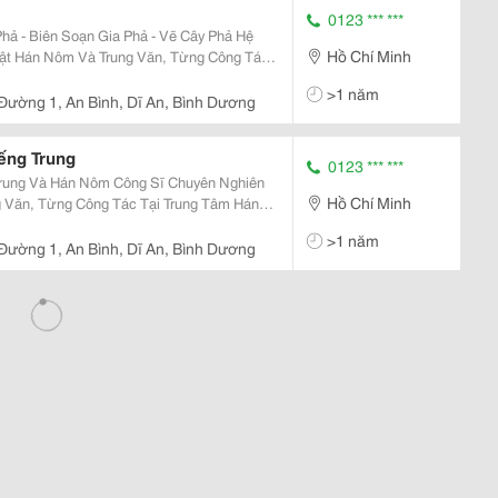
0123 *** ***
Phả - Biên Soạn Gia Phả - Vẽ Cây Phả Hệ
Hồ Chí Minh
>1 năm
 Đường 1, An Bình, Dĩ An, Bình Dương
iếng Trung
0123 *** ***
Nôm Công Sĩ Chuyên Nghiên
Hồ Chí Minh
 Văn, Từng Công Tác Tại Trung Tâm Hán
Tphcm, Đã Biên Dịch Và Phục Chế Hàng
>1 năm
i Miền
 Đường 1, An Bình, Dĩ An, Bình Dương