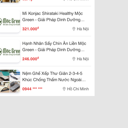
Mì Konjac Shirataki Healthy Mộc
Green - Giải Pháp Dinh Dưỡng
Lành Mạnh Cho Cuộc Sống Hiện
₫
321.000
Hà Nội
Đại
Hạnh Nhân Sấy Chín Ăn Liền Mộc
Green - Giải Pháp Dinh Dưỡng
Lành Mạnh Cho Cuộc Sống Hiện
₫
246.000
Hà Nội
Đại
Nệm Ghế Xếp Thư Giãn 2-3-4-5
Khúc Chống Thấm Nước Ngoài
Trời Bãi Biển Sân Vườn
0944 *** ***
Hồ Chí Minh