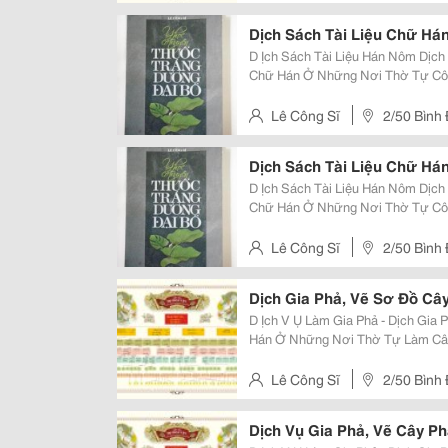
Dịch Sách Tài Liệu Chữ Há
D Ịch Sách Tài Liệu Hán Nôm Dịch Gia Phả - Vẽ Sơ Đồ Cây Gia Phả T Hiết Kế
Chữ Hán Ở Những Nơi Thờ Tự Công Sĩ Chuyên Dịch Thuật Hán Nôm Và Trung
Văn, Từng Công Tác Tại Trung Tâ
Tphcm, Đã Biên Dịch Hàng Tr
Lê Công Sĩ
2/50 Bình
Dịch Sách Tài Liệu Chữ Há
D Ịch Sách Tài Liệu Hán Nôm Dịch Gia Phả - Vẽ Sơ Đồ Cây Gia Phả T Hiết Kế
Chữ Hán Ở Những Nơi Thờ Tự Công Sĩ Chuyên Dịch Thuật Hán Nôm Và Trung
Văn, Từng Công Tác Tại Trung Tâ
Tphcm, Đã Biên Dịch Hàng Tr
Lê Công Sĩ
2/50 Bình
Dịch Gia Phả, Vẽ Sơ Đồ Câ
D Ịch V Ụ Làm Gia Phả - Dịch Gia Phả - V
Hán Ở Những Nơi Thờ Tự Làm Câu Đối Hoành Phi Chữ Hán L Àm Tra Nh Th Ư
Pháp Chữ Hán Công Sĩ Chuyên Dịch Thuật Hán Nôm Và Trung Văn, Từng Công
Tác Tại Trung Tâm Hán N
Lê Công Sĩ
2/50 Bình
Dịch Vụ Gia Phả, Vẽ Cây P