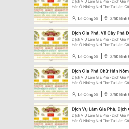
D Ịch V Ụ Làm Gia Phả - Dịch Gia Phả - V
Hán Ở Những Nơi Thờ Tự Làm Câu Đối Hoành Phi Chữ Hán L Àm Tra Nh Th Ư
Pháp Chữ Hán Công Sĩ Chuyên Dịch Thuật Hán Nôm Và Trung Văn, Từng Công
Tác Tại Trung Tâm Hán N
Lê Công Sĩ
2/50 Bình
Dịch Gia Phả, Vẽ Cây Phả 
D Ịch V Ụ Làm Gia Phả - Dịch Gia Phả - V
Hán Ở Những Nơi Thờ Tự Làm Câu Đối Hoành Phi Chữ Hán L Àm Tra Nh Th Ư
Pháp Chữ Hán Công Sĩ Chuyên Dịch Thuật Hán Nôm Và Trung Văn, Từng Công
Tác Tại Trung Tâm Hán N
Lê Công Sĩ
2/50 Bình
Dịch Gia Phả Chữ Hán Nôm
D Ịch V Ụ Làm Gia Phả - Dịch Gia Phả - V
Hán Ở Những Nơi Thờ Tự Làm Câu Đối Hoành Phi Chữ Hán L Àm Tra Nh Th Ư
Pháp Chữ Hán Công Sĩ Chuyên Dịch Thuật Hán Nôm Và Trung Văn, Từng Công
Tác Tại Trung Tâm Hán N
Lê Công Sĩ
2/50 Bình
Dịch Vụ Làm Gia Phả, Dịch 
D Ịch V Ụ Làm Gia Phả - Dịch Gia Phả - V
Hán Ở Những Nơi Thờ Tự Làm Câu Đối Hoành Phi Chữ Hán L Àm Tra Nh Th Ư
Pháp Chữ Hán Công Sĩ Chuyên Dịch Thuật Hán Nôm Và Trung Văn, Từng Công