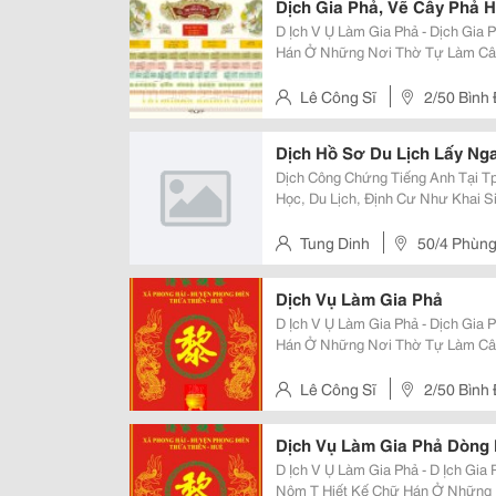
Dịch Gia Phả, Vẽ Cây Phả 
D Ịch V Ụ Làm Gia Phả - Dịch Gia Phả - V
Hán Ở Những Nơi Thờ Tự Làm Câu Đối Hoành Phi Chữ Hán L Àm Tra Nh Th Ư
Pháp Chữ Hán Công Sĩ Chuyên Dịch Thuật Hán Nôm Và Trung Văn, Từng Công
Tác Tại Trung Tâm Hán N
Lê Công Sĩ
2/50 Bình
Dịch Hồ Sơ Du Lịch Lấy Ng
Dịch Công Chứng Tiếng Anh Tại 
Học, Du Lịch, Định Cư Như Khai 
Khẩu, Giấy Khen, Giấy Kết Hôn, Gi
Lịch, Lý Lịch Tư Pháp, Bằng Lái Xe
Tung Dinh
50/4 Phùn
Dịch Vụ Làm Gia Phả
D Ịch V Ụ Làm Gia Phả - Dịch Gia Phả - V
Hán Ở Những Nơi Thờ Tự Làm Câu Đối Hoành Phi Chữ Hán L Àm Tra Nh Th Ư
Pháp Chữ Hán Công Sĩ Chuyên Dịch Thuật Hán Nôm Và Trung Văn, Từng Công
Tác Tại Trung Tâm Hán N
Lê Công Sĩ
2/50 Bình
Dịch Vụ Làm Gia Phả Dòng
D Ịch V Ụ Làm Gia Phả - D Ịch Gia Phả - Vẽ Cây 
Nôm T Hiết Kế Chữ Hán Ở Những Nơi Thờ Tự Công Sĩ Chuyên Dịch Thuật