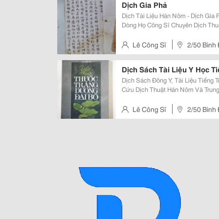
Dịch Gia Phả
Dịch Tài Liệu Hán Nôm - Dịch Gia 
Dòng Họ Công Sĩ Chuyên Dịch Thuật Hán Nôm Và Trung Văn, Từng Công Tác
Tại Trung Tâm Hán Nôm - Viện Khxh &Amp; Nvqg Tại Tphcm, Đã Biên Dịch Và
Phục Chế Hàng Trăm Gia Phả,
Lê Công Sĩ
2/50 Bình
Dịch Sách Tài Liệu Y Học T
Dịch Sách Đông Y, Tài Liệu Tiếng Trung Và Hán 
Cứu Dịch Thuật Hán Nôm Và Trung
Nôm - Viện Khxh &Amp; Nvqg Tại 
Trăm Gia Phả, Sắc Phong Từ Mọ
Lê Công Sĩ
2/50 Bình