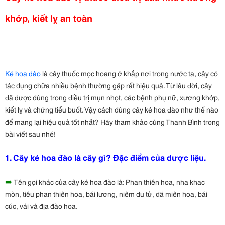
khớp, kiết lỵ an toàn
Ké hoa đào
là cây thuốc mọc hoang ở khắp nơi trong nước ta, cây có
tác dụng chữa nhiều bệnh thường gặp rất hiệu quả. Từ lâu đời, cây
đã được dùng trong điều trị mụn nhọt, các bệnh phụ nữ, xương khớp,
kiết lỵ và chứng tiểu buốt. Vậy cách dùng cây ké hoa đào như thế nào
để mang lại hiệu quả tốt nhất? Hãy tham khảo cùng Thanh Bình trong
bài viết sau nhé!
1. Cây ké hoa đào là cây gì? Đặc điểm của dược liệu.
➠
Tên gọi khác của cây ké hoa đào là: Phan thiên hoa, nha khac
mòn, tiêu phan thiên hoa, bái lương, niêm du tử, dã miên hoa, bái
cúc, vái và địa đào hoa.