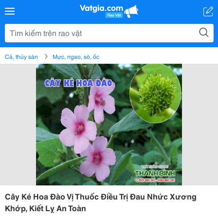
Cá, thủy sản
Mực, ngao, sò, ốc
Cây Ké Hoa Đào Vị Thuốc Điều Trị Đau Nhức Xương
Khớp, Kiết Lỵ An Toàn