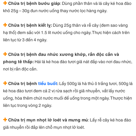
✚
Chữa trị bệnh bướu giáp
: Dùng phần thân và lá cây ké hoa đào
khô 25g – 30g đun nước uống thay nước lọc hàng ngày.
✚
Chữa trị bệnh kiết lỵ:
Dùng 25g thân và rễ cây (đem sao vàng
hạ thổ) đem sắc với 1.5 lít nước uống cho ngày. Thực hiện cách trên
liên tục từ 3 đến 4 ngày.
✚
Chữa trị bệnh đau nhức xương khớp, rắn độc cắn
và
phong tê thấp:
Hái lá ké hoa đào tươi giã nát đắp vào nơi đau nhức,
nơi bị rắn độc cắn.
✚
Chữa trị bệnh
tiểu buốt
:
Lấy 500g lá hà thủ ô trắng tươi, 500g lá
ké hoa đào tươi đem cả 2 vị rửa sạch rồi giã nhuyễn, vắt lấy nước
uống, hòa thêm chút nước muối để uống trong một ngày. Thược hiện
liên tục trong vòng 2 ngày.
✚
Chữa trị mụn nhọt lở loét
và mưng mủ
: Lấy rễ cây ké hoa đào
giã nhuyễn rồi đắp lên chỗ mụn nhọt lở loét.