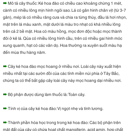
➠
Mô tả cây thuốc: Ké hoa đào có chiều cao khoảng chừng 1 mét,
cành có nhiều lông mịn hình ngôi sao. Lá có gân hình chân vịt (từ 3-7
gân), mép lá có nhiều răng cưa và chia ra từng thùy, đầu lá hơi nhọn,
mặt trên lá màu xanh, mặt dưới lá màu tro nhạt có khá nhiều lông
trên cả 2 bề mặt. Hoa có màu hồng, mọc đơn độc hoặc mọc thành
đôi ở kẽ lá. Qủa có nhiều lông hình cầu, trên có nhiều gai hình móc
xung quanh, hạt có các vân dọ. Hoa thường ra xuyên suốt màu hạ
đến mùa thu hàng năm.
➠
Cây ké hoa đào mọc hoang ở nhiều nơi. Loài cây này xuất hiện
nhiều nhất tại các sườn đồi của các tỉnh miền núi phía ở Tây Bắc,
chúng ta có thể bắt gặp cây loài cây này mọc hoang dại nhiều nơi.
➠
Bộ phận được dùng làm thuốc là: Toàn cây.
➠
Tính vị của cây ké hoa đào: Vị ngọt nhẹ và tính lương.
➠
Thành phần hóa học trong trong ké hoa đào: Các bộ phận trên
mặt đất của cây có chứa hoạt chất mangiferin, acid amin, hợp chất