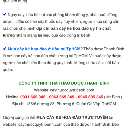
quá lạm dụng.
✔
Ngày nay, hầu hết tại các phòng khám đông y, nhà thuốc đông
dược,... đều có bán cây thuốc này. Tuy nhiên, người mua cũng cần
lựa chọn cho mình
địa chỉ bán cây ké hoa đào
uy tín chất
lượng
nhằm mang lại hiệu quả cao trong trị bệnh.
✔
Mua cây ké hoa đào ở đâu tại TpHCM
? Thảo dược Thanh Bình
là nơi bán cây ké hoa đào chất lượng tại TpHCM. Vị thuốc này ­được
người dân chế biến theo đúng quy trình, không chứa các chất bảo
quản.
CÔNG TY TNHH TRÀ THẢO DƯỢC THANH BÌNH
Website: caythuocquytribenh.com
Hotline:
0931 665 345 - 0963 665 345 - 0945 695 345
( Mr Bình )
Địa chỉ: 185/6 đường 28, Phường 6, Quận Gò Vấp, TpHCM
Quý vị cũng có thể
MUA
CÂY KÉ HOA ĐÀO TRỰC TUYẾN
tại
website: caythuocquytribenh.com của thảo dược Thanh Bình. Bên