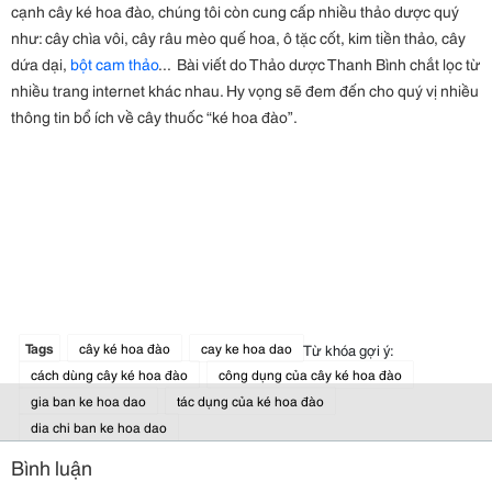
cạnh cây ké hoa đào, chúng tôi còn cung cấp nhiều thảo dược quý
như: cây chìa vôi, cây râu mèo quế hoa, ô tặc cốt, kim tiền thảo, cây
dứa dại,
bột cam thảo
... Bài viết do Thảo dược Thanh Bình chắt lọc từ
nhiều trang internet khác nhau. Hy vọng sẽ đem đến cho quý vị nhiều
thông tin bổ ích về cây thuốc “ké hoa đào”.
Tags
cây ké hoa đào
cay ke hoa dao
Từ khóa gợi ý:
cách dùng cây ké hoa đào
công dụng của cây ké hoa đào
gia ban ke hoa dao
tác dụng của ké hoa đào
dia chi ban ke hoa dao
Bình luận