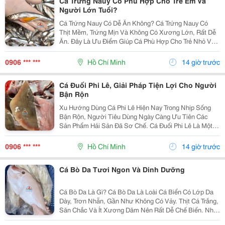
Cá Trứng Nauy Có Phù Hợp Cho Trẻ Em Và
Người Lớn Tuổi?
Cá Trứng Nauy Có Dễ Ăn Không? Cá Trứng Nauy Có
Thịt Mềm, Trứng Mịn Và Không Có Xương Lớn, Rất Dễ
Ăn. Đây Là Ưu Điểm Giúp Cá Phù Hợp Cho Trẻ Nhỏ Và
Người Lớn Tuổi. Giá Trị Dinh Dưỡng Của Cá Trứng Nauy
Cá Trứng Nauy Cung Cấp Protein, Omega-3 Và...
0906 *** ***
Hồ Chí Minh
14 giờ trước
Cá Đuối Phi Lê, Giải Pháp Tiện Lợi Cho Người
Bận Rộn
Xu Hướng Dùng Cá Phi Lê Hiện Nay Trong Nhịp Sống
Bận Rộn, Người Tiêu Dùng Ngày Càng Ưu Tiên Các
Sản Phẩm Hải Sản Đã Sơ Chế. Cá Đuối Phi Lê Là Một
Trong Những Lựa Chọn Nổi Bật Nhờ Tính Tiện Lợi Và
Dễ Sử Dụng. Vì Sao Cá Đuối Phi Lê Được Ưa
0906 *** ***
Hồ Chí Minh
14 giờ trước
Chuộng?...
Cá Bò Da Tươi Ngon Và Dinh Dưỡng
Cá Bò Da Là Gì? Cá Bò Da Là Loài Cá Biển Có Lớp Da
Dày, Trơn Nhẵn, Gần Như Không Có Vảy. Thịt Cá Trắng,
Săn Chắc Và Ít Xương Dăm Nên Rất Dễ Chế Biến. Nhờ
Hương Vị Đặc Trưng, Cá Bò Da Ngày Càng Xuất Hiện