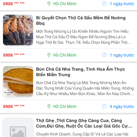
Nhiều Trong Bữa Ăn Gia Đình Và Thực Đơn Nhà...
0906 *** ***
Hồ Chí Minh
1 ngày trước
Bí Quyết Chọn Thịt Cá Sấu Mềm Để Nướng
Bbq
Một Trong Những Lý Do Khiến Nhiều Người Tìm Hiểu
Mua Thịt Cá Sấu Ở Đâu Ngon Để Nướng Bbq Là Lo
Ngại Thịt Bị Dai. Thực Tế, Nếu Chọn Đúng Phần Thịt
Đuôi Hoặc Phi Lê Và Ướp Đúng Cách, Cá Sấu Sẽ Rất
Mềm. Nên Tránh Nướng Quá Lâu Vì Có Thể Làm Thịt
0906 *** ***
Hồ Chí Minh
1 ngày trước
Mất...
Bún Chả Cá Nha Trang, Tinh Hoa Ẩm Thực
Biển Miền Trung
Bún Chả Cá Nha Trang Là Một Trong Những Món Ăn
Đặc Trưng Nhất Của Vùng Duyên Hải Miền Trung. Không
Cầu Kỳ Như Nhiều Món Bún Khác, Món Ăn Này Chinh
Phục Thực Khách Bằng Vị Ngọt Thanh Tự Nhiên Từ Cá
Biển Tươi Và Nước Dùng Trong Veo, Đậm Đà. Điểm
0906 *** ***
Hồ Chí Minh
4 ngày trước
Đặc...
Thịt Ghẹ ,Thịt Càng Ghẹ Càng Cua, Càng
Cúm,Đùi Ghẹ, Ruột Ốc Các Loại Giá Gốc Cực
Tốt
Chuyên Kinh Doanh, Cung Cấp Sĩ Và Lẻ Các Loại Hải