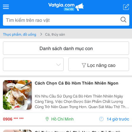
Thực phẩm, đồ uống
Cá, thủy sản
Danh sách danh mục con
Lọc nâng cao
Cách Chọn Cá Bò Hòm Thiên Nhiên Ngon
Khi Nhu Cầu Sử Dụng Cá Bò Hòm Thiên Nhiên Ngày
Càng Tăng, Việc Chọn Được Sản Phẩm Chất Lượng
Cũng Trở Nên Quan Trọng Hơn. Quan Sát Màu Thịt Thịt
Cá Ngon Có Màu Trắng Ngà Tự Nhiên, Không Bị Vàng
Hoặc Xám. Kiểm Tra Độ Đàn Hồi Ấn Nhẹ Vào Miếng...
0906 *** ***
Hồ Chí Minh
14 giờ trước