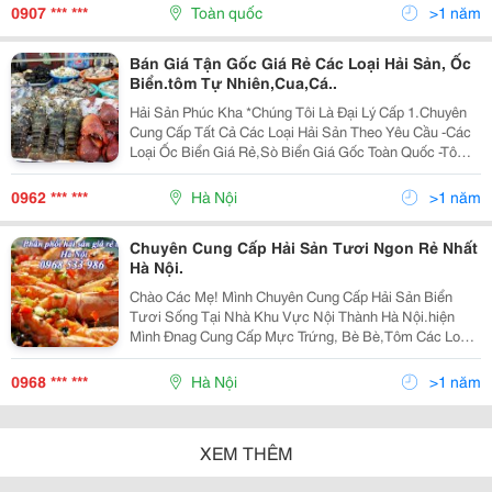
Trong Ngày Nên Luôn Giữ Được Độ Tươi, Chuyên Về
0907 *** ***
Toàn quốc
>1 năm
Bán Giá Tận Gốc Giá Rẻ Các Loại Hải Sản, Ốc
Biển.tôm Tự Nhiên,Cua,Cá..
Hải Sản Phúc Kha *Chúng Tôi Là Đại Lý Cấp 1.Chuyên
Cung Cấp Tất Cả Các Loại Hải Sản Theo Yêu Cầu -Các
Loại Ốc Biển Giá Rẻ,Sò Biển Giá Gốc Toàn Quốc -Tôm
Sú Đông Lạnh,Cua Biển Nhập Trực Tiếp Vựa Hải Sản
Cà Mau Nam Định-Quảng Ninh-Hải Ph
0962 *** ***
Hà Nội
>1 năm
Chuyên Cung Cấp Hải Sản Tươi Ngon Rẻ Nhất
Hà Nội.
Chào Các Mẹ! Mình Chuyên Cung Cấp Hải Sản Biển
Tươi Sống Tại Nhà Khu Vực Nội Thành Hà Nội.hiện
Mình Đnag Cung Cấp Mực Trứng, Bè Bè,Tôm Các Loại,
Cá Thu , Bach Tuộc, Ngao , Sò, Ốc.........hải Sản
Đanhbăt Vừa Cập Bến Minh Đóng Hộp Vận Chuyển Lên
0968 *** ***
Hà Nội
>1 năm
Sau
XEM THÊM