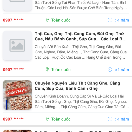
Sản Tươi Sống Tại Phan Thiết Và Lagi - Hàm Tân, Bình
Thuận .Các Loại Hải Sản Được Chế Biến Trong Ngày
Nên Luôn Giữ Được Độ Tươi Ngon (Chưa Qua Đông)
,Chuyên Về Sản Xuất : Thịt Ghẹ, Thịt Càng Ghẹ, Đùi
0907 *** ***
Toàn quốc
>1 năm
Thịt Cua, Ghẹ, Thịt Càng Cúm, Đùi Ghẹ, Thớ
Cua, Nấu Bánh Canh, Súp Cua.., Các Loại Bóc
Sẵn.
Chuyên Về Sản Xuất : Thịt Ghẹ, Thịt Càng Ghẹ, Đùi
Ghẹ, Nghoe, Dăm, Miếng..., Thịt Càng Cúm, Càng Cua
Các Loại ,Ruột Ốc Các Loại .., Hàng Chế Biến Trong
Ngày, Lượng Hàng Ổn Định, Lâu Dài, Giá Gốc Cực Tốt
Cần Đối Tác Tiêu Thụ Số Lượng Lớn, Cung Cấp Số
0907 *** ***
Toàn quốc
>1 năm
Chuyên Nguyên Liệu Thịt Càng Ghẹ, Càng
Cúm, Súp Cua, Bánh Canh Ghẹ
Chuyên Kinh Doanh, Cung Cấp Sĩ Và Lẻ Các Loại Hải
Sản Tươi Sống : Ghẹ, Thịt Càng Ghẹ, Đùi Ghẹ, Nghoe,
Dăm, Miếng..., Thịt Càng Cúm, Càng Cua Giao Tất Cả
Các Quận Nội Thành Các Quận Tp.hcm Và Các Tỉnh
Thành Cả Nước. - Hàng Luôn Có...
0907 *** ***
Toàn quốc
>1 năm