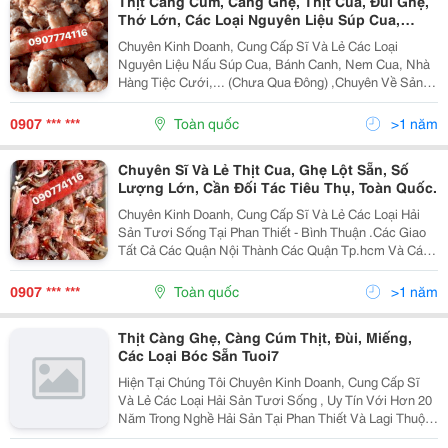
Thịt Càng Cúm, Càng Ghẹ, Thịt Cua, Đùi Ghẹ,
Thớ Lớn, Các Loại Nguyên Liệu Súp Cua,
Bánh Canh!
Chuyên Kinh Doanh, Cung Cấp Sĩ Và Lẻ Các Loại
Nguyên Liệu Nấu Súp Cua, Bánh Canh, Nem Cua, Nhà
Hàng Tiệc Cưới,... (Chưa Qua Đông) ,Chuyên Về Sản
Xuất : Thịt Ghẹ, Thịt Càng Ghẹ, Đùi Ghẹ, Nghoe, Dăm,
Miếng..., Thịt Càng Cúm, Càng Cua Các Loại. ...
0907 *** ***
Toàn quốc
>1 năm
Chuyên Sĩ Và Lẻ Thịt Cua, Ghẹ Lột Sẵn, Số
Lượng Lớn, Cần Đối Tác Tiêu Thụ, Toàn Quốc.
Chuyên Kinh Doanh, Cung Cấp Sĩ Và Lẻ Các Loại Hải
Sản Tươi Sống Tại Phan Thiết - Bình Thuận .Các Giao
Tất Cả Các Quận Nội Thành Các Quận Tp.hcm Và Các
Tỉnh Thành Cả Nước. - Hàng Luôn Có Sẵn, Ko Đứt
Hàng Địa Chỉ : 174 Điện Biên Ph
0907 *** ***
Toàn quốc
>1 năm
Thịt Càng Ghẹ, Càng Cúm Thịt, Đùi, Miếng,
Các Loại Bóc Sẵn Tuoi7
Hiện Tại Chúng Tôi Chuyên Kinh Doanh, Cung Cấp Sĩ
Và Lẻ Các Loại Hải Sản Tươi Sống , Uy Tín Với Hơn 20
Năm Trong Nghề Hải Sản Tại Phan Thiết Và Lagi Thuộc
Tỉnh Bình Thuận .Các Loại Hải Sản Được Đánh Bắt