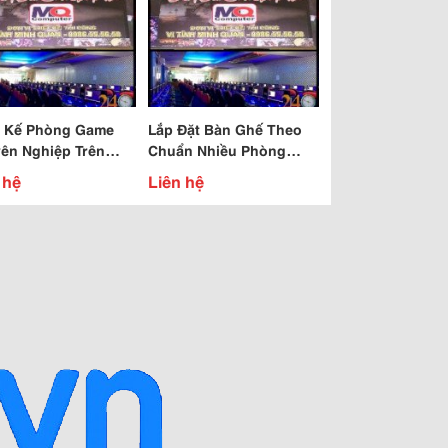
t Kế Phòng Game
Lắp Đặt Bàn Ghế Theo
ên Nghiệp Trên
Chuẩn Nhiều Phòng
 Quốc Giá Tốt Nhất,
Game Vip Hiện Nay Với
 hệ
Liên hệ
t Bi 100%
Giá Thành Rẻ