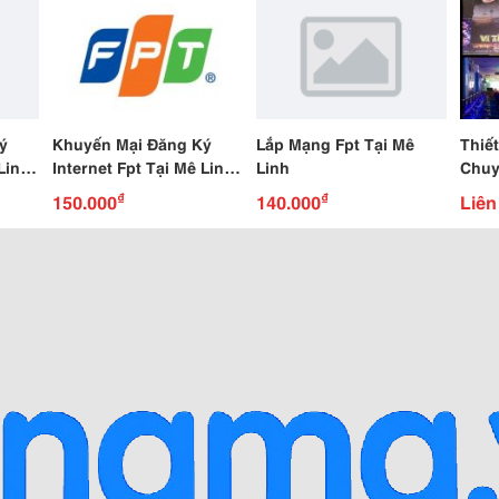
ý
Khuyến Mại Đăng Ký
Lắp Mạng Fpt Tại Mê
Thiế
Linh
Internet Fpt Tại Mê Linh
Linh
Chuy
Tháng 7
Toàn
₫
₫
150.000
140.000
Liên
Thiế