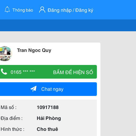
Đăng nhập / Đăng ký
Thông báo
Tran Ngoc Quy
0165 *** ***
BẤM ĐỂ HIỆN SỐ
Chat ngay
Mã số :
10917188
Địa điểm :
Hải Phòng
Hình thức :
Cho thuê