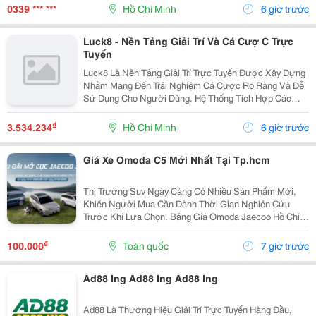
Tp.hcm ⏰ Th Ờ I Gian: Làm Vi Ệ C Theo...
0339 *** ***
Hồ Chí Minh
6 giờ trước
Luck8 - Nền Tảng Giải Trí Và Cá Cượ C Trực
Tuyến
Luck8 Là Nền Tảng Giải Trí Trực Tuyến Được Xây Dựng
Nhằm Mang Đến Trải Nghiệm Cá Cược Rõ Ràng Và Dễ
Sử Dụng Cho Người Dùng. Hệ Thống Tích Hợp Các
Sản Phẩm Như Cá Cược Thể Thao, Cas Ino Online Và
Trò Chơi Giải Trí Trực Tuyến Với Giao Diện Hiện Đại,
₫
3.534.234
Hồ Chí Minh
6 giờ trước
Bố...
Giá Xe Omoda C5 Mới Nhất Tại Tp.hcm
Thị Trường Suv Ngày Càng Có Nhiều Sản Phẩm Mới,
Khiến Người Mua Cần Dành Thời Gian Nghiên Cứu
Trước Khi Lựa Chọn. Bảng Giá Omoda Jaecoo Hồ Chí
Minh Cung Cấp Thông Tin Về Nhiều Mẫu Xe, Giúp
Khách Hàng Nhanh Chóng Tiếp Cận Mức Giá Tham
₫
100.000
Toàn quốc
7 giờ trước
Khảo Và Các...
Ad88 Ing Ad88 Ing Ad88 Ing
Ad88 Là Thương Hiệu Giải Trí Trực Tuyến Hàng Đầu,