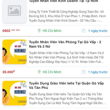
Tuyển Nhân Viên Kinh Doanh Tại Tp Hcm
Công Ty Tnhh Thiết Bị Công Nghiệp Song Toàn Đc: 43
Đường Số 3, Khu Nhà Ở Vạn Phúc 1, P.hiệp Bình, Hcm
Tuyển Dụng Nhân Viên Kinh Doanh : 02 Yêu Cầu : -
Nam/Nữ Tuổi Từ 22 Trở Lên - Có Kinh Nghiệm Làm Sale
Trước Đó, Giao Tiếp Tốt. - Có Khả...
0902 *** ***
Hồ Chí Minh
1 ngày trước
Tuyển Nhân Viên Văn Phòng Tại Gò Vấp - 2
Nam Và 2 Nữ
Tuyển Nhân Viên Văn Phòng Tại Gò Vấp - 2 Nam Và 2
Nữ Nhân Viên Văn Phòng: (Là Sinh Viên Hoặc Đã Tốt
Nghiệp Cao Đẳng/ Đại Học) 1/ Vị Trí: Nhân Viên Full
Time (2 Nam 2 Nữ) Ca Làm: 13:00 Đến 21:00 (1 Tháng
Được Nghỉ Phép 1 Ngày, Và Hưởng Các Ngày...
₫
26.000
Hồ Chí Minh
1 ngày trước
Tuyển Dụng Giáo Viên Ielts Tại Quận Gò Vấp
Và Tân Phú
Tuyển Dụng Giáo Viên Ielts Tại Quận Gò Vấp Và Tân
Phú Trung Tâm Ngoại Ngữ Kiến Tạo C.e.t Thông Báo
Tuyển Dụng Cet Là Một Trung Tâm Ngoại Ngữ Đã Được
Thành Lập 16 Năm Chuyên Về Chương Trình Anh Văn