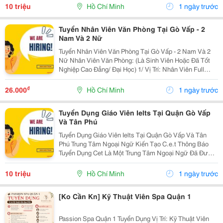
Học Thuật Ielts &Ndash; Toefl Ibt. Trung Tâm...
10 triệu
Hồ Chí Minh
1 ngày trước
Tuyển Nhân Viên Văn Phòng Tại Gò Vấp - 2
Nam Và 2 Nữ
Tuyển Nhân Viên Văn Phòng Tại Gò Vấp - 2 Nam Và 2
Nữ Nhân Viên Văn Phòng: (Là Sinh Viên Hoặc Đã Tốt
Nghiệp Cao Đẳng/ Đại Học) 1/ Vị Trí: Nhân Viên Full
Time (2 Nam 2 Nữ) Ca Làm: 13:00 Đến 21:00 (1 Tháng
Được Nghỉ Phép 1 Ngày, Và Hưởng Các Ngày...
₫
26.000
Hồ Chí Minh
1 ngày trước
Tuyển Dụng Giáo Viên Ielts Tại Quận Gò Vấp
Và Tân Phú
Tuyển Dụng Giáo Viên Ielts Tại Quận Gò Vấp Và Tân
Phú Trung Tâm Ngoại Ngữ Kiến Tạo C.e.t Thông Báo
Tuyển Dụng Cet Là Một Trung Tâm Ngoại Ngữ Đã Được
Thành Lập 16 Năm Chuyên Về Chương Trình Anh Văn
Học Thuật Ielts &Ndash; Toefl Ibt. Trung Tâm...
10 triệu
Hồ Chí Minh
1 ngày trước
[Ko Cần Kn] Kỹ Thuật Viên Spa Quận 1
Passion Spa Quận 1 Tuyển Dụng Vị Trí: Kỹ Thuật Viên