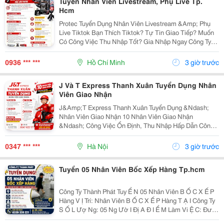
Tuyển Nhân Viên Livestream, Phụ Live Tp.
Hcm
Protec Tuyển Dụng Nhân Viên Livestream &Amp; Phụ
Live Tiktok Bạn Thích Tiktok? Tự Tin Giao Tiếp? Muốn
Có Công Việc Thu Nhập Tốt? Gia Nhập Ngay Công Ty
Tnhh Tm Dv Protec &Ndash; Chuyên Cung Cấp Máy Pha
Cà Phê Và Thiết Bị Ngành Cà Phê. Vị Trí...
0936 *** ***
Hồ Chí Minh
3 giờ trước
J Và T Express Thanh Xuân Tuyển Dụng Nhân
Viên Giao Nhận
J&Amp;T Express Thanh Xuân Tuyển Dụng &Ndash;
Nhân Viên Giao Nhận 10 Nhân Viên Giao Nhận
&Ndash; Công Việc Ổn Định, Thu Nhập Hấp Dẫn Công
Việc: &Bull; Giao &Ndash; Nhận Hàng Trong Khu Vực
Quanh Bưu Cục, Bán Kính Khoảng 5Km &Bull; Tuyến
0347 *** ***
Hà Nội
3 giờ trước
Đường...
Tuyển 05 Nhân Viên Bốc Xếp Hàng Tp.hcm
Công Ty Thành Phát Tuy Ể N 05 Nhân Viên B Ố C X Ế P
Hàng V Ị Trí: Nhân Viên B Ố C X Ế P Hàng T Ạ I Công Ty
S Ố L Ượ Ng: 05 Ng Ườ I Đị A Đ I Ể M Làm Vi Ệ C: Đườ
Ng D Ươ Ng Công Khi, Ấ P 4, Xuân Th Ớ I S Ơ N,