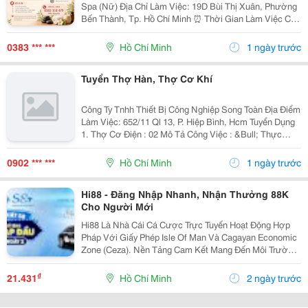
Spa (Nữ) Địa Chỉ Làm Việc: 19D Bùi Thị Xuân, Phường
Bến Thành, Tp. Hồ Chí Minh ⏰ Thời Gian Làm Việc Ca
1: 10:00 - 22:00 Ca 2: 12:00 - 00:00 Nghỉ 04
Ngày/Tháng. Mô Tả Công Việc - Thực...
0383 *** ***
Hồ Chí Minh
1 ngày trước
Tuyển Thợ Hàn, Thợ Cơ Khí
Công Ty Tnhh Thiết Bị Công Nghiệp Song Toàn Địa Điểm
Làm Việc: 652/11 Ql 13, P. Hiệp Bình, Hcm Tuyển Dụng
1. Thợ Cơ Điện : 02 Mô Tả Công Việc : &Bull; Thực
Hiện Các Công Việc Lắp Đặt Điện Cho Hệ Thống Lò Sấy,
Máy Khuấy Và Các Sản Phẩm Có...
0902 *** ***
Hồ Chí Minh
1 ngày trước
Hi88 - Đăng Nhập Nhanh, Nhận Thưởng 88K
Cho Người Mới
Hi88 Là Nhà Cái Cá Cược Trực Tuyến Hoạt Động Hợp
Pháp Với Giấy Phép Isle Of Man Và Cagayan Economic
Zone (Ceza). Nền Tảng Cam Kết Mang Đến Môi Trường
Giải Trí Minh Bạch, Bảo Mật Cao Và Đáng Tin Cậy Cho
Người Chơi Tại Việt Nam Và Châu Á. #Hi88...
₫
21.431
Hồ Chí Minh
2 ngày trước