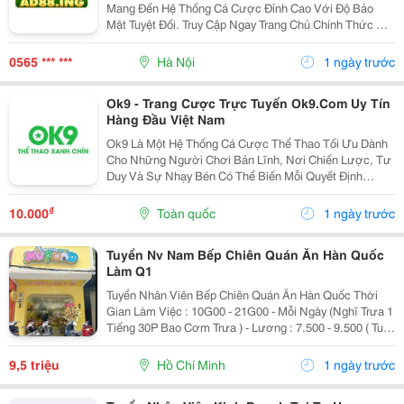
Mang Đến Hệ Thống Cá Cược Đỉnh Cao Với Độ Bảo
Mật Tuyệt Đối. Truy Cập Ngay Trang Chủ Chính Thức Để
Trải Nghiệm Kho Game Đa Dạng, Tỷ Lệ Đổi Thưởng
Cực Khủng Cùng Hàng Ngàn Ưu Đãi Hấp Dẫn Mỗi Ngày.
0565 *** ***
Hà Nội
1 ngày trước
Ok9 - Trang Cược Trực Tuyến Ok9.Com Uy Tín
Hàng Đầu Việt Nam
Ok9 Là Một Hệ Thống Cá Cược Thể Thao Tối Ưu Dành
Cho Những Người Chơi Bản Lĩnh, Nơi Chiến Lược, Tư
Duy Và Sự Nhạy Bén Có Thể Biến Mỗi Quyết Định
Thành Một Chiến Thắng Vang Dội. Đây Không Chỉ Là
Sân Chơi Cho Những Ai Yêu Thích Cá Cược, Mà Còn
₫
10.000
Toàn quốc
1 ngày trước
Là Đấu...
Tuyển Nv Nam Bếp Chiên Quán Ăn Hàn Quốc
Làm Q1
Tuyển Nhân Viên Bếp Chiên Quán Ăn Hàn Quốc Thời
Gian Làm Việc : 10G00 - 21G00 - Mỗi Ngày (Nghĩ Trưa 1
Tiếng 30P Bao Cơm Trưa ) - Lương : 7.500 - 9.500 ( Tuỳ
Theo Năng Lực ) Mô Tả Công Việc: - Bếp Chiên : Sử
Dụng Được Chảo Non Biết Chiên...
9,5 triệu
Hồ Chí Minh
1 ngày trước