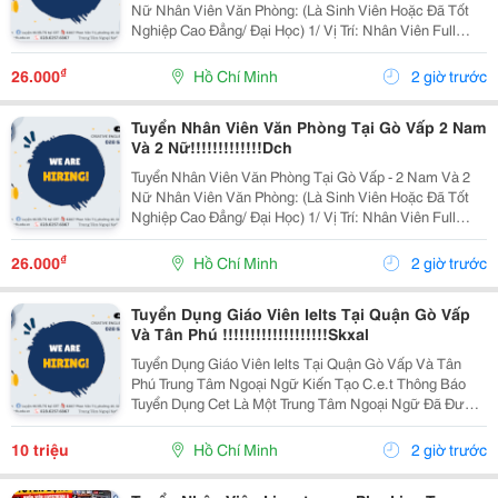
Nữ Nhân Viên Văn Phòng: (Là Sinh Viên Hoặc Đã Tốt
Nghiệp Cao Đẳng/ Đại Học) 1/ Vị Trí: Nhân Viên Full
Time (2 Nam 2 Nữ) Ca Làm: 13:00 Đến 21:00 (1 Tháng
Được Nghỉ Phép 1 Ngày, Và Hưởng Các Ngày...
₫
26.000
Hồ Chí Minh
2 giờ trước
Tuyển Nhân Viên Văn Phòng Tại Gò Vấp 2 Nam
Và 2 Nữ!!!!!!!!!!!!!Dch
Tuyển Nhân Viên Văn Phòng Tại Gò Vấp - 2 Nam Và 2
Nữ Nhân Viên Văn Phòng: (Là Sinh Viên Hoặc Đã Tốt
Nghiệp Cao Đẳng/ Đại Học) 1/ Vị Trí: Nhân Viên Full
Time (2 Nam 2 Nữ) Ca Làm: 13:00 Đến 21:00 (1 Tháng
Được Nghỉ Phép 1 Ngày, Và Hưởng Các Ngày...
₫
26.000
Hồ Chí Minh
2 giờ trước
Tuyển Dụng Giáo Viên Ielts Tại Quận Gò Vấp
Và Tân Phú !!!!!!!!!!!!!!!!!!!Skxal
Tuyển Dụng Giáo Viên Ielts Tại Quận Gò Vấp Và Tân
Phú Trung Tâm Ngoại Ngữ Kiến Tạo C.e.t Thông Báo
Tuyển Dụng Cet Là Một Trung Tâm Ngoại Ngữ Đã Được
Thành Lập 16 Năm Chuyên Về Chương Trình Anh Văn
Học Thuật Ielts &Ndash; Toefl Ibt. Trung Tâm...
10 triệu
Hồ Chí Minh
2 giờ trước