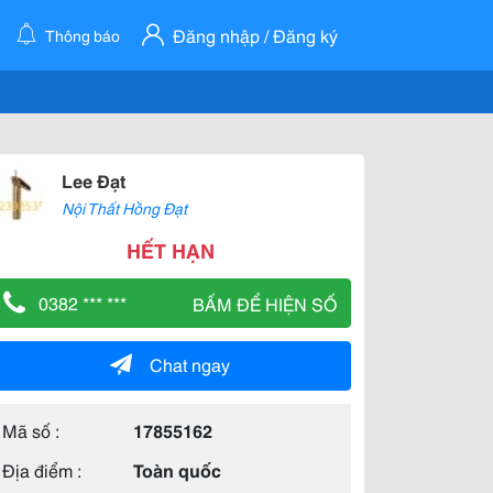
Đăng nhập / Đăng ký
Thông báo
Lee Đạt
Nội Thất Hồng Đạt
HẾT HẠN
0382 *** ***
BẤM ĐỂ HIỆN SỐ
Chat ngay
Mã số :
17855162
Địa điểm :
Toàn quốc