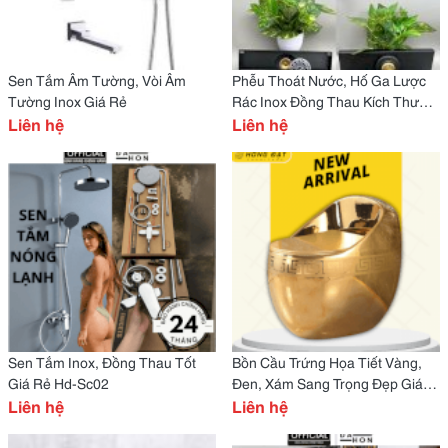
Sen Tắm Âm Tường, Vòi Âm
Phễu Thoát Nước, Hố Ga Lược
Tường Inox Giá Rẻ
Rác Inox Đồng Thau Kích Thước
Liên hệ
Giá Rẻ
Liên hệ
Sen Tắm Inox, Đồng Thau Tốt
Bồn Cầu Trứng Họa Tiết Vàng,
Giá Rẻ Hd-Sc02
Đen, Xám Sang Trọng Đẹp Giá
Liên hệ
Rẻ Hd-Bcm10
Liên hệ