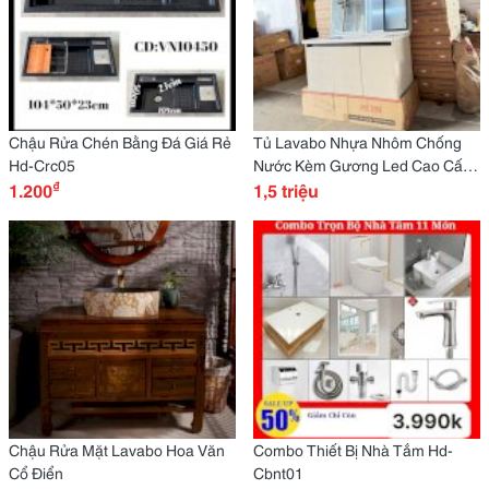
Chậu Rửa Chén Bằng Đá Giá Rẻ
Tủ Lavabo Nhựa Nhôm Chống
Hd-Crc05
Nước Kèm Gương Led Cao Cấp
₫
1.200
Giá Rẻ
1,5 triệu
Chậu Rửa Mặt Lavabo Hoa Văn
Combo Thiết Bị Nhà Tắm Hd-
Cổ Điển
Cbnt01