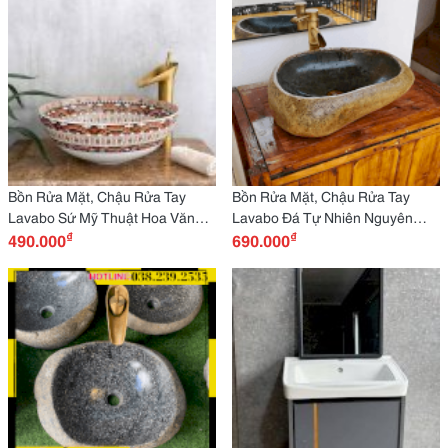
Bồn Rửa Mặt, Chậu Rửa Tay
Bồn Rửa Mặt, Chậu Rửa Tay
Lavabo Sứ Mỹ Thuật Hoa Văn
Lavabo Đá Tự Nhiên Nguyên
₫
₫
Màu Hồng, Xanh, Đen, Vàng...
490.000
Khối Màu Vàng, Đen, Xám Hd-
690.000
Đẹp Hd-Lbs01
Lbd03