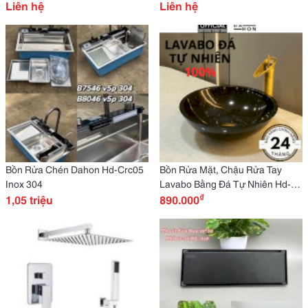
Liên hệ
Liên hệ
Bồn Rửa Chén Dahon Hd-Crc05
Bồn Rửa Mặt, Chậu Rửa Tay
Inox 304
Lavabo Bằng Đá Tự Nhiên Hd-
₫
1,05 triệu
Lbd02
890.000