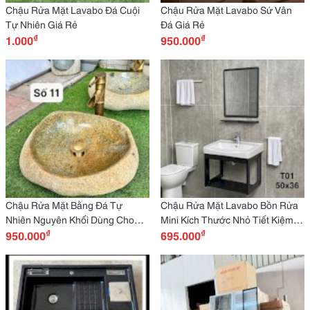
Chậu Rửa Mặt Lavabo Đá Cuội
Chậu Rửa Mặt Lavabo Sứ Vân
Tự Nhiên Giá Rẻ
Đá Giá Rẻ
₫
₫
1.000
950.000
Chậu Rửa Mặt Bằng Đá Tự
Chậu Rửa Mặt Lavabo Bồn Rửa
Nhiên Nguyên Khối Dùng Cho
Mini Kích Thước Nhỏ Tiết Kiệm
₫
₫
Sân Vườn Màu Vàng
950.000
Diện Tích Hd-Lbmn02
695.000