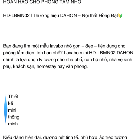
HOÀN HẢO CHO PHÒNG TẮM NHỎ
HD-LBMN02 | Thương hiệu DAHON – Nội thất Hồng Đạt
Bạn đang tìm một mẫu lavabo nhỏ gọn – đẹp – tiện dụng cho
phòng tắm diện tích hạn chế? Lavabo mini HD-LBMN02 DAHON
chính là lựa chọn lý tưởng cho nhà phố, căn hộ nhỏ, nhà vệ sinh
phụ, khách sạn, homestay hay văn phòng.
Thiết
kế
mini
thông
minh
Kiểu dáng hiện đại, đường nét tinh tế, phù hợp lắp treo tường