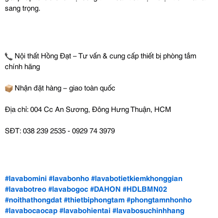
sang trọng.
Nội thất Hồng Đạt – Tư vấn & cung cấp thiết bị phòng tắm
chính hãng
Nhận đặt hàng – giao toàn quốc
Địa chỉ: 004 Cc An Sương, Đông Hưng Thuận, HCM
SĐT: 038 239 2535 - 0929 74 3979
#lavabomini
#lavabonho
#lavabotietkiemkhonggian
#lavabotreo
#lavabogoc
#DAHON
#HDLBMN02
#noithathongdat
#thietbiphongtam
#phongtamnhonho
#lavabocaocap
#lavabohientai
#lavabosuchinhhang