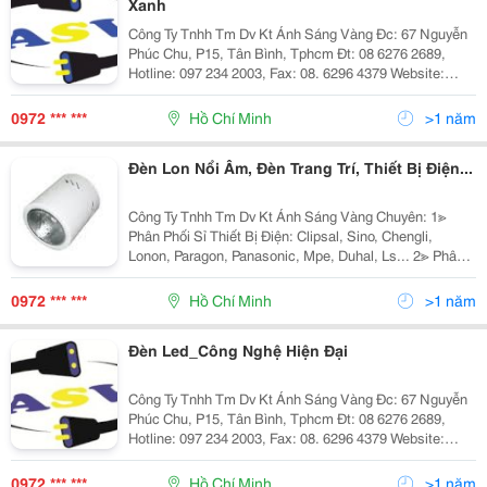
Xanh
Công Ty Tnhh Tm Dv Kt Ánh Sáng Vàng Đc: 67 Nguyễn
Phúc Chu, P15, Tân Bình, Tphcm Đt: 08 6276 2689,
Hotline: 097 234 2003, Fax: 08. 6296 4379 Website:
Http://Www.anhsangvang.com.vn Email:
Anhsangvang01@Gmail.com Công Ty Ánh Sáng Vàng
0972 *** ***
Hồ Chí Minh
>1 năm
Là
Đèn Lon Nổi Âm, Đèn Trang Trí, Thiết Bị Điện...
Công Ty Tnhh Tm Dv Kt Ánh Sáng Vàng Chuyên: 1≫
Phân Phối Sỉ Thiết Bị Điện: Clipsal, Sino, Chengli,
Lonon, Paragon, Panasonic, Mpe, Duhal, Ls... 2≫ Phân
Phối Đèn Chiếu Sáng Nội Ngoại Thất: Nét Việt, Euro,
Sano, Quốc Ngọc, 168 Lighting, Kim Lo
0972 *** ***
Hồ Chí Minh
>1 năm
Đèn Led_Công Nghệ Hiện Đại
Công Ty Tnhh Tm Dv Kt Ánh Sáng Vàng Đc: 67 Nguyễn
Phúc Chu, P15, Tân Bình, Tphcm Đt: 08 6276 2689,
Hotline: 097 234 2003, Fax: 08. 6296 4379 Website:
Http://Www.anhsangvang.com.vn Email:
Anhsangvang01@Gmail.com Công Ty Ánh Sáng Vàng
0972 *** ***
Hồ Chí Minh
>1 năm