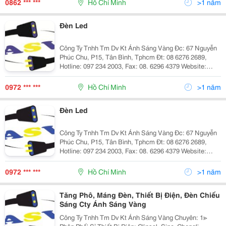
0862 *** ***
Hồ Chí Minh
>1 năm
Đèn Led
Công Ty Tnhh Tm Dv Kt Ánh Sáng Vàng Đc: 67 Nguyễn
Phúc Chu, P15, Tân Bình, Tphcm Đt: 08 6276 2689,
Hotline: 097 234 2003, Fax: 08. 6296 4379 Website:
Http://Www.anhsangvang.com.vn Email:
Anhsangvang01@Gmail.com Công Ty Ánh Sáng Vàng
0972 *** ***
Hồ Chí Minh
>1 năm
Là
Đèn Led
Công Ty Tnhh Tm Dv Kt Ánh Sáng Vàng Đc: 67 Nguyễn
Phúc Chu, P15, Tân Bình, Tphcm Đt: 08 6276 2689,
Hotline: 097 234 2003, Fax: 08. 6296 4379 Website:
Http://Www.anhsangvang.com.vn Email:
Anhsangvang01@Gmail.com Công Ty Ánh Sáng Vàng
0972 *** ***
Hồ Chí Minh
>1 năm
Là
Tăng Phô, Máng Đèn, Thiết Bị Điện, Đèn Chiếu
Sáng Cty Ánh Sáng Vàng
Công Ty Tnhh Tm Dv Kt Ánh Sáng Vàng Chuyên: 1≫