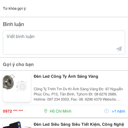
Từ khóa gợi ý:
Bình luận
Gợi ý cho bạn
Đèn Led Công Ty Ánh Sáng Vàng
Công Ty Tnhh Tm Dv Kt Ánh Sáng Vàng Đc: 67 Nguyễn
Phúc Chu, P15, Tân Bình, Tphcm Đt: 08 6276 2689,
Hotline: 097 234 2003, Fax: 08. 6296 4379 Website:
Http://Www.anhsangvang.com.vn Email:
Anhsangvang01@Gmail.com Công Ty Ánh Sáng Vàng
0972 *** ***
Hồ Chí Minh
>1 năm
Là
Đèn Led Siêu Sáng Siêu Tiết Kiệm, Công Nghệ