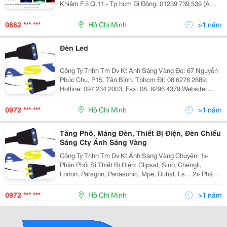
Khiêm F.5 Q.11 - Tp.hcm Di Động: 01239 739 539 (A
Hồng) - Đt: (08) 626.40821 Email:
Anhsangsankhau@Gmail.com Đèn Sân Khấu Trọ
0862 *** ***
Hồ Chí Minh
>1 năm
Đèn Led
Công Ty Tnhh Tm Dv Kt Ánh Sáng Vàng Đc: 67 Nguyễn
Phúc Chu, P15, Tân Bình, Tphcm Đt: 08 6276 2689,
Hotline: 097 234 2003, Fax: 08. 6296 4379 Website:
Http://Www.anhsangvang.com.vn Email:
Anhsangvang01@Gmail.com Công Ty Ánh Sáng Vàng
0972 *** ***
Hồ Chí Minh
>1 năm
Là
Tăng Phô, Máng Đèn, Thiết Bị Điện, Đèn Chiếu
Sáng Cty Ánh Sáng Vàng
Công Ty Tnhh Tm Dv Kt Ánh Sáng Vàng Chuyên: 1≫
Phân Phối Sỉ Thiết Bị Điện: Clipsal, Sino, Chengli,
Lonon, Paragon, Panasonic, Mpe, Duhal, Ls... 2≫ Phân
Phối Đèn Chiếu Sáng Nội Ngoại Thất: Nét Việt, Euro,
Sano, Quốc Ngọc, 168 Lighting, Kim Lo
0972 *** ***
Hồ Chí Minh
>1 năm