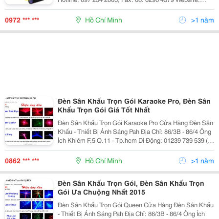
Http://Www.anhsangvang.com.vn Email:
Anhsangvang01@Gmail.com Công Ty Ánh Sáng Vàng
0972 *** ***
Hồ Chí Minh
>1 năm
Là
Đèn Sân Khấu Trọn Gói Karaoke Pro, Đèn Sân
Khấu Trọn Gói Giá Tốt Nhất
Đèn Sân Khấu Trọn Gói Karaoke Pro Cửa Hàng Đèn Sân
Khấu - Thiết Bị Ánh Sáng Pah Địa Chỉ: 86/3B - 86/4 Ông
Ích Khiêm F.5 Q.11 - Tp.hcm Di Động: 01239 739 539 (A
Hồng) - Đt: (08) 626.40821 Email:
Anhsangsankhau@Gmail.com Đèn
0862 *** ***
Hồ Chí Minh
>1 năm
Đèn Sân Khấu Trọn Gói, Đèn Sân Khấu Trọn
Gói Ưa Chuộng Nhất 2015
Đèn Sân Khấu Trọn Gói Queen Cửa Hàng Đèn Sân Khấu
- Thiết Bị Ánh Sáng Pah Địa Chỉ: 86/3B - 86/4 Ông Ích