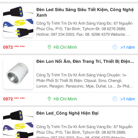
Đèn Led Siêu Sáng Siêu Tiết Kiệm, Công Nghệ
Xanh
Công Ty Tnhh Tm Dv Kt Ánh Sáng Vàng Đc: 67 Nguyễn
Phúc Chu, P15, Tân Bình, Tphcm Đt: 08 6276 2689,
Hotline: 097 234 2003, Fax: 08. 6296 4379 Website:
Http://Www.anhsangvang.com.vn Email:
Anhsangvang01@Gmail.com Công Ty Ánh Sáng Vàng
0972 *** ***
Hồ Chí Minh
>1 năm
Là
Đèn Lon Nổi Âm, Đèn Trang Trí, Thiết Bị Điện...
Công Ty Tnhh Tm Dv Kt Ánh Sáng Vàng Chuyên: 1≫
Phân Phối Sỉ Thiết Bị Điện: Clipsal, Sino, Chengli,
Lonon, Paragon, Panasonic, Mpe, Duhal, Ls... 2≫ Phân
Phối Đèn Chiếu Sáng Nội Ngoại Thất: Nét Việt, Euro,
Sano, Quốc Ngọc, 168 Lighting, Kim Lo
0972 *** ***
Hồ Chí Minh
>1 năm
Đèn Led_Công Nghệ Hiện Đại
Công Ty Tnhh Tm Dv Kt Ánh Sáng Vàng Đc: 67 Nguyễn
Phúc Chu, P15, Tân Bình, Tphcm Đt: 08 6276 2689,
Hotline: 097 234 2003, Fax: 08. 6296 4379 Website: