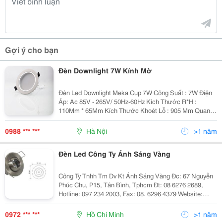
Gợi ý cho bạn
Đèn Downlight 7W Kính Mờ
Đèn Led Downlight Meka Cup 7W Công Suất : 7W Điện
Áp: Ac 85V - 265V/ 50Hz-60Hz Kích Thước R*H :
110Mm * 65Mm Kích Thước Khoét Lỗ : 905 Mm Quang
Thông : 630 Lm Nhiệt Độ Màu :
6500K(Trắng)/3200K(Vàng) Vật Liệu : Nhôm Đúc B
0988 *** ***
Hà Nội
>1 năm
Đèn Led Công Ty Ánh Sáng Vàng
Công Ty Tnhh Tm Dv Kt Ánh Sáng Vàng Đc: 67 Nguyễn
Phúc Chu, P15, Tân Bình, Tphcm Đt: 08 6276 2689,
Hotline: 097 234 2003, Fax: 08. 6296 4379 Website:
Http://Www.anhsangvang.com.vn Email:
Anhsangvang01@Gmail.com Công Ty Ánh Sáng Vàng
0972 *** ***
Hồ Chí Minh
>1 năm
Là