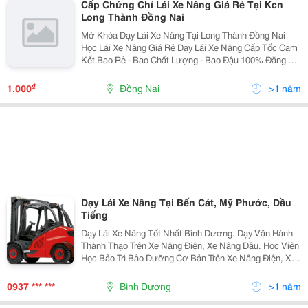
Cấp Chứng Chỉ Lái Xe Nâng Giá Rẻ Tại Kcn
Long Thành Đồng Nai
Mở Khóa Dạy Lái Xe Nâng Tại Long Thành Đồng Nai
Học Lái Xe Nâng Giá Rẻ Dạy Lái Xe Nâng Cấp Tốc Cam
Kết Bao Rẻ - Bao Chất Lượng - Bao Đậu 100% Đăng Ký
Học Lái Xe Nâng Ngay Tổng Đài Tư Vấn 24/7 :
0949.096.570 Zalo :...
₫
1.000
Đồng Nai
>1 năm
Dạy Lái Xe Nâng Tại Bến Cát, Mỹ Phước, Dầu
Tiếng
Dạy Lái Xe Nâng Tốt Nhất Bình Dương. Dạy Vận Hành
Thành Thạo Trên Xe Nâng Điện, Xe Nâng Dầu. Học Viên
Học Bảo Trì Bảo Dưỡng Cơ Bản Trên Xe Nâng Điện, Xe
Nâng Dầu... Công Ty Tnhh Đào Tạo Nghề Đại Việt Phát.
0937 *** ***
Bình Dương
>1 năm