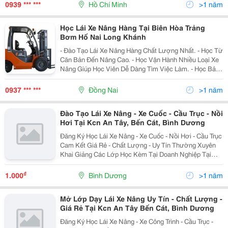
Điện Ngồi Lái, Xe Nâng Điện
0939 *** ***
Hồ Chí Minh
>1 năm
Học Lái Xe Nâng Hàng Tại Biên Hòa Trảng
Bơm Hố Nai Long Khánh
- Đào Tạo Lái Xe Nâng Hàng Chất Lượng Nhất. - Học Từ
Căn Bản Đến Nâng Cao. - Học Vận Hành Nhiều Loại Xe
Nâng Giúp Học Viên Dễ Dàng Tìm Việc Làm. - Học Bảo
Trì Bảo Dưỡng Xe Nâng Hàng. - Học Thực Hành Thành
Thạo Trên Xe Nâng Số
0937 *** ***
Đồng Nai
>1 năm
Đào Tạo Lái Xe Nâng - Xe Cuốc - Cầu Trục - Nồi
Hơi Tại Kcn An Tây, Bến Cát, Bình Dương
Đăng Ký Học Lái Xe Nâng - Xe Cuốc - Nồi Hơi - Cầu Trục
Cam Kết Giá Rẻ - Chất Lượng - Uy Tín Thường Xuyên
Khai Giảng Các Lớp Học Kèm Tại Doanh Nghiệp Tại
Bình Dương - Đồng Nai - Tphcm - Long An Liên Hệ Ngay
Trường Dạy Nghề Cơ Khí...
₫
1.000
Bình Dương
>1 năm
Mở Lớp Dạy Lái Xe Nâng Uy Tín - Chất Lượng -
Giá Rẻ Tại Kcn An Tây Bến Cát, Bình Dương
Đăng Ký Học Lái Xe Nâng - Xe Công Trình - Cầu Trục -