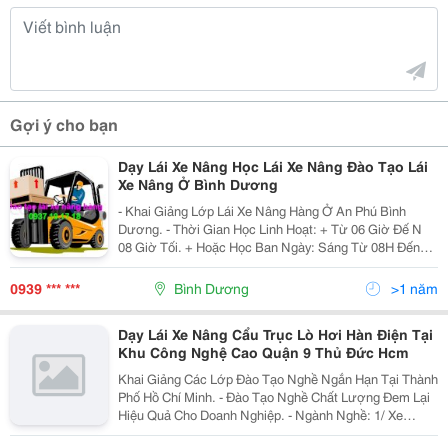
Gợi ý cho bạn
Dạy Lái Xe Nâng Học Lái Xe Nâng Đào Tạo Lái
Xe Nâng Ở Bình Dương
- Khai Giảng Lớp Lái Xe Nâng Hàng Ở An Phú Bình
Dương. - Thời Gian Học Linh Hoạt: + Từ 06 Giờ Đế N
08 Giờ Tối. + Hoặc Học Ban Ngày: Sáng Từ 08H Đến
12H Sáng; Chiều Từ 01H Đến 05H Chiều. - Hướng Bảo
Dưỡng Xe
0939 *** ***
Bình Dương
>1 năm
Dạy Lái Xe Nâng Cẩu Trục Lò Hơi Hàn Điện Tại
Khu Công Nghệ Cao Quận 9 Thủ Đức Hcm
Khai Giảng Các Lớp Đào Tạo Nghề Ngắn Hạn Tại Thành
Phố Hồ Chí Minh. - Đào Tạo Nghề Chất Lượng Đem Lại
Hiệu Quả Cho Doanh Nghiệp. - Ngành Nghề: 1/ Xe
Nâng: Xe Nâng Số Tay, Xe Nâng Số Tự Động, Xe Nâng