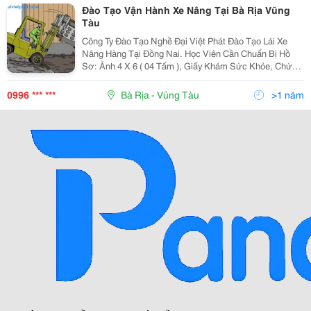
Đào Tạo Vận Hành Xe Nâng Tại Bà Rịa Vũng
Tàu
Công Ty Đào Tạo Nghề Đại Việt Phát Đào Tạo Lái Xe
Nâng Hàng Tại Đồng Nai. Học Viên Cần Chuẩn Bị Hồ
Sơ: Ảnh 4 X 6 ( 04 Tấm ), Giấy Khám Sức Khỏe, Chứng
Minh Nhân Dân. Số Điện Thoại Liên Hệ: 0996.123.234.
Mail: Phat.daivietphat@Gmail.
0996 *** ***
Bà Rịa - Vũng Tàu
>1 năm