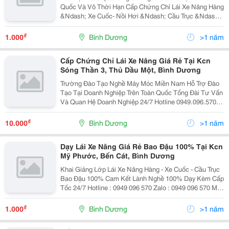
Quốc Và Vô Thời Hạn Cấp Chứng Chỉ Lái Xe Nâng Hàng
&Ndash; Xe Cuốc- Nồi Hơi &Ndash; Cầu Trục &Ndash;
Máy Nén Khí Cấp Tốc-Nhanh Đào Tạo An Toàn Lao
Động Tại Công Ty Doanh Nghiệp. Tron
₫
1.000
Bình Dương
>1 năm
Cấp Chứng Chỉ Lái Xe Nâng Giá Rẻ Tại Kcn
Sóng Thần 3, Thủ Dầu Một, Bình Dương
Trường Đào Tạo Nghề Máy Móc Miền Nam Hỗ Trợ Đào
Tạo Tại Doanh Nghiệp Trên Toàn Quốc Tổng Đài Tư Vấn
Và Quan Hệ Doanh Nghiệp 24/7 Hotline 0949.096.570
Zalo : 0949.096.570 Khai Giảng Thường Xuyên Các Lớp
Lái Xe Nâng &Ndash; Xe...
₫
10.000
Bình Dương
>1 năm
Dạy Lái Xe Nâng Giá Rẻ Bao Đậu 100% Tại Kcn
Mỹ Phước, Bến Cát, Bình Dương
Khai Giảng Lớp Lái Xe Nâng Hàng - Xe Cuốc - Cầu Trục
Bao Đậu 100% Cam Kết Lành Nghề 100% Dạy Kèm Cấp
Tốc 24/7 Hotline : 0949 096 570 Zalo : 0949 096 570 Mở
Lớp Từ Thứ Hai Đến Chủ Nhật Đăng Ký Học Ngay
Không Cần Đợi Lớp ...
₫
1.000
Bình Dương
>1 năm