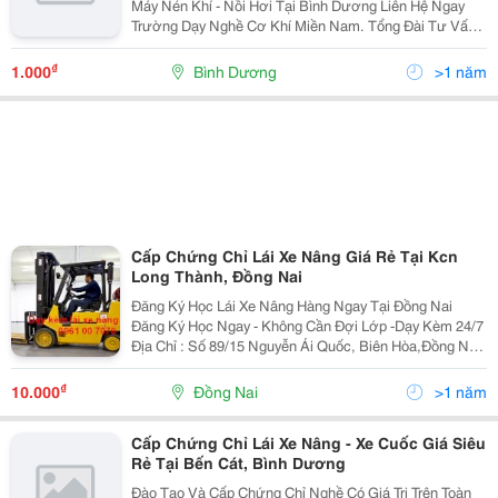
Máy Nén Khí - Nồi Hơi Tại Bình Dương Liên Hệ Ngay
Trường Dạy Nghề Cơ Khí Miền Nam. Tổng Đài Tư Vấn
Và Chăm Sóc Khách Hàng 24/7 0949.096.570 Zalo Trực
Tuyến : 0949.096.570 ...
₫
1.000
Bình Dương
>1 năm
Cấp Chứng Chỉ Lái Xe Nâng Giá Rẻ Tại Kcn
Long Thành, Đồng Nai
Đăng Ký Học Lái Xe Nâng Hàng Ngay Tại Đồng Nai
Đăng Ký Học Ngay - Không Cần Đợi Lớp -Dạy Kèm 24/7
Địa Chỉ : Số 89/15 Nguyễn Ái Quốc, Biên Hòa,Đồng Nai
Chi Nhánh 1: Hẻm 22, An Phước, Long Thành, Đồng
Nai Địa Điểm Học Lái Linh...
₫
10.000
Đồng Nai
>1 năm
Cấp Chứng Chỉ Lái Xe Nâng - Xe Cuốc Giá Siêu
Rẻ Tại Bến Cát, Bình Dương
Đào Tạo Và Cấp Chứng Chỉ Nghề Có Giá Trị Trên Toàn