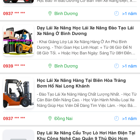
Học Bảo Trì Bảo Dưỡng Cơ Bản Trên Xe Nâng Điện, Xe
Nâng Dầu... Công Ty Tnhh Đào Tạo Nghề Đại Việt Phát.
0937 *** ***
Bình Dương
>1 năm
Dạy Lái Xe Nâng Học Lái Xe Nâng Đào Tạo Lái
Xe Nâng Ở Bình Dương
- Khai Giảng Lớp Lái Xe Nâng Hàng Ở An Phú Bình
Dương. - Thời Gian Học Linh Hoạt: + Từ 06 Giờ Đế N
08 Giờ Tối. + Hoặc Học Ban Ngày: Sáng Từ 08H Đến
12H Sáng; Chiều Từ 01H Đến 05H Chiều. - Hướng Bảo
Dưỡng Xe
0939 *** ***
Bình Dương
>1 năm
Học Lái Xe Nâng Hàng Tại Biên Hòa Trảng
Bơm Hố Nai Long Khánh
- Đào Tạo Lái Xe Nâng Hàng Chất Lượng Nhất. - Học Từ
Căn Bản Đến Nâng Cao. - Học Vận Hành Nhiều Loại Xe
Nâng Giúp Học Viên Dễ Dàng Tìm Việc Làm. - Học Bảo
Trì Bảo Dưỡng Xe Nâng Hàng. - Học Thực Hành Thành
Thạo Trên Xe Nâng Số
0937 *** ***
Đồng Nai
>1 năm
Dạy Lái Xe Nâng Cẩu Trục Lò Hơi Hàn Điện Tại
Khu Công Nghệ Cao Quận 9 Thủ Đức Hcm