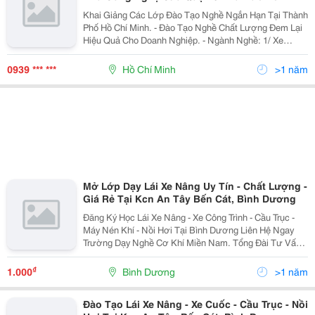
Khai Giảng Các Lớp Đào Tạo Nghề Ngắn Hạn Tại Thành
Phố Hồ Chí Minh. - Đào Tạo Nghề Chất Lượng Đem Lại
Hiệu Quả Cho Doanh Nghiệp. - Ngành Nghề: 1/ Xe
Nâng: Xe Nâng Số Tay, Xe Nâng Số Tự Động, Xe Nâng
Điện Ngồi Lái, Xe Nâng Điện
0939 *** ***
Hồ Chí Minh
>1 năm
Mở Lớp Dạy Lái Xe Nâng Uy Tín - Chất Lượng -
Giá Rẻ Tại Kcn An Tây Bến Cát, Bình Dương
Đăng Ký Học Lái Xe Nâng - Xe Công Trình - Cầu Trục -
Máy Nén Khí - Nồi Hơi Tại Bình Dương Liên Hệ Ngay
Trường Dạy Nghề Cơ Khí Miền Nam. Tổng Đài Tư Vấn
Và Chăm Sóc Khách Hàng 24/7 0949.096.570 Zalo Trực
Tuyến : 0949.096.570 ...
₫
1.000
Bình Dương
>1 năm
Đào Tạo Lái Xe Nâng - Xe Cuốc - Cầu Trục - Nồi