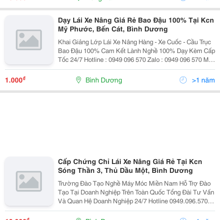
Dạy Lái Xe Nâng Giá Rẻ Bao Đậu 100% Tại Kcn
Mỹ Phước, Bến Cát, Bình Dương
Khai Giảng Lớp Lái Xe Nâng Hàng - Xe Cuốc - Cầu Trục
Bao Đậu 100% Cam Kết Lành Nghề 100% Dạy Kèm Cấp
Tốc 24/7 Hotline : 0949 096 570 Zalo : 0949 096 570 Mở
Lớp Từ Thứ Hai Đến Chủ Nhật Đăng Ký Học Ngay
Không Cần Đợi Lớp ...
₫
1.000
Bình Dương
>1 năm
Cấp Chứng Chỉ Lái Xe Nâng Giá Rẻ Tại Kcn
Sóng Thần 3, Thủ Dầu Một, Bình Dương
Trường Đào Tạo Nghề Máy Móc Miền Nam Hỗ Trợ Đào
Tạo Tại Doanh Nghiệp Trên Toàn Quốc Tổng Đài Tư Vấn
Và Quan Hệ Doanh Nghiệp 24/7 Hotline 0949.096.570
Zalo : 0949.096.570 Khai Giảng Thường Xuyên Các Lớp
Lái Xe Nâng &Ndash; Xe...
₫