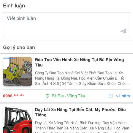
Bình luận
Gợi ý cho bạn
Đào Tạo Vận Hành Xe Nâng Tại Bà Rịa Vũng
Tàu
Công Ty Đào Tạo Nghề Đại Việt Phát Đào Tạo Lái Xe
Nâng Hàng Tại Đồng Nai. Học Viên Cần Chuẩn Bị Hồ
Sơ: Ảnh 4 X 6 ( 04 Tấm ), Giấy Khám Sức Khỏe, Chứng
Minh Nhân Dân. Số Điện Thoại Liên Hệ: 0996.123.234.
Mail: Phat.daivietphat@Gmail.
0996 *** ***
Bà Rịa - Vũng Tàu
>1 năm
Dạy Lái Xe Nâng Tại Bến Cát, Mỹ Phước, Dầu
Tiếng
Dạy Lái Xe Nâng Tốt Nhất Bình Dương. Dạy Vận Hành
Thành Thạo Trên Xe Nâng Điện, Xe Nâng Dầu. Học Viên