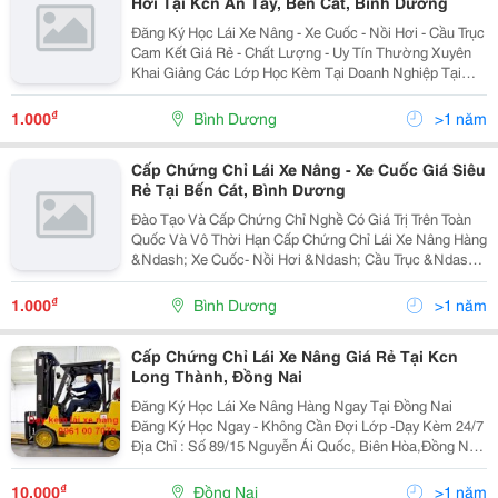
Hơi Tại Kcn An Tây, Bến Cát, Bình Dương
Đăng Ký Học Lái Xe Nâng - Xe Cuốc - Nồi Hơi - Cầu Trục
Cam Kết Giá Rẻ - Chất Lượng - Uy Tín Thường Xuyên
Khai Giảng Các Lớp Học Kèm Tại Doanh Nghiệp Tại
Bình Dương - Đồng Nai - Tphcm - Long An Liên Hệ Ngay
Trường Dạy Nghề Cơ Khí...
₫
1.000
Bình Dương
>1 năm
Cấp Chứng Chỉ Lái Xe Nâng - Xe Cuốc Giá Siêu
Rẻ Tại Bến Cát, Bình Dương
Đào Tạo Và Cấp Chứng Chỉ Nghề Có Giá Trị Trên Toàn
Quốc Và Vô Thời Hạn Cấp Chứng Chỉ Lái Xe Nâng Hàng
&Ndash; Xe Cuốc- Nồi Hơi &Ndash; Cầu Trục &Ndash;
Máy Nén Khí Cấp Tốc-Nhanh Đào Tạo An Toàn Lao
Động Tại Công Ty Doanh Nghiệp. Tron
₫
1.000
Bình Dương
>1 năm
Cấp Chứng Chỉ Lái Xe Nâng Giá Rẻ Tại Kcn
Long Thành, Đồng Nai
Đăng Ký Học Lái Xe Nâng Hàng Ngay Tại Đồng Nai
Đăng Ký Học Ngay - Không Cần Đợi Lớp -Dạy Kèm 24/7
Địa Chỉ : Số 89/15 Nguyễn Ái Quốc, Biên Hòa,Đồng Nai
Chi Nhánh 1: Hẻm 22, An Phước, Long Thành, Đồng
Nai Địa Điểm Học Lái Linh...
₫
10.000
Đồng Nai
>1 năm