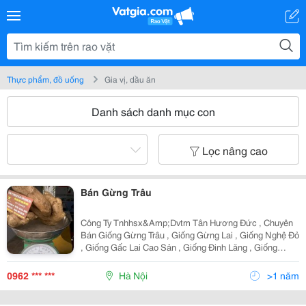
Thực phẩm, đồ uống
Gia vị, dầu ăn
Danh sách danh mục con
Lọc nâng cao
Bán Gừng Trâu
Công Ty Tnhhsx&Amp;Dvtm Tân Hương Đức , Chuyên
Bán Giống Gừng Trâu , Giống Gừng Lai , Giống Nghệ Đỏ
, Giống Gấc Lai Cao Sản , Giống Đinh Lăng , Giống
Ngưu Bàng , Giống Nưa Konjac , Quý Vị Có Nhu Cầu
Mua Hàng Xin Vui Lòng Liên Hệ Văn Phòng 104 Phan Đă
0962 *** ***
Hà Nội
>1 năm