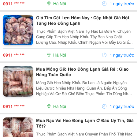
-18&Deg;C , Giữ Trọn Độ Giòn, Vị Ngọt Tự Nhiên Và
0911 *** ***
Hà Nội
1 ngày trước
Chất Lượng...
Giá Tim Cật Lợn Hôm Nay : Cập Nhật Giá Nội
Tạng Heo Đông Lạnh
Thực Phẩm Sạch Việt Nam Tự Hào Là Đơn Vị Chuyên
Cung Cấp Tim Heo Nhập Khẩu Tây Ban Nha Chất
Lượng Cao, Nhập Khẩu Chính Ngạch Với Đầy Đủ Giấy
Tờ Kiểm Dịch, Chứng Nhận Nguồn Gốc Xuất Xứ Và Đạt
Tiêu Chuẩn An Toàn Vệ Sinh Thực Phẩm. Tim Heo
0911 *** ***
Hà Nội
1 ngày trước
Được...
Mua Móng Giò Heo Đông Lạnh Giá Rẻ : Giao
Hàng Toàn Quốc
Móng Giò Heo Nhập Khẩu Ba Lan Là Nguồn Nguyên
Liệu Được Nhiều Nhà Hàng, Quán Ăn, Bếp Ăn Công
Nghiệp Và Cơ Sở Chế Biến Thực Phẩm Tin Dùng Nhờ
Chất Lượng Đồng Đều, Thịt Thơm Ngon Và Hàm Lượng
Collagen Tự Nhiên Cao. Sản Phẩm Được Thực Phẩm
0911 *** ***
Hà Nội
1 ngày trước
Sạch Việt Nam...
Mua Nạc Vai Heo Đông Lạnh Ở Đâu Uy Tín, Giá
Tốt?
Thực Phẩm Sạch Việt Nam Chuyên Phân Phối Thịt Nạc