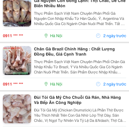
Gà Nguyên Con Đông Lạnh: Thịt Chắc, Dễ Chế
Biến Nhiều Món
Thực Phẩm Sạch Việt Nam Chuyên Phân Phối Gà
Nguyên Con Nhập Khẩu Từ Hàn Quốc, Ý, Argentina Và
Nhiều Quốc Gia Có Ngành Chăn Nuôi Phát Triển. Tất Cả
Sản Phẩm Đều Được Nhập Khẩu Chính Ngạch , Đầy Đủ
Giấy Tờ Kiểm Dịch, Chứng Nhận Nguồn Gốc Xuất Xứ
0911 *** ***
Hà Nội
2 ngày trước
(Co),...
Chân Gà Brazil Chính Hãng : Chất Lượng
Đồng Đều, Giá Cạnh Tranh
Thực Phẩm Sạch Việt Nam Chuyên Phân Phối Chân Gà
Nhập Khẩu Từ Brazil, Ý Và Nhiều Quốc Gia Có Ngành
Chăn Nuôi Phát Triển. Sản Phẩm Được Nhập Khẩu
Chính Ngạch , Đầy Đủ Giấy Tờ Kiểm Dịch, Chứng Nhận
Nguồn Gốc Xuất Xứ (Co), Chứng Nhận Chất Lượng
0911 *** ***
Hà Nội
2 ngày trước
(Cq) Và...
Đùi Tỏi Gà Mỹ Cho Chuỗi Gà Rán, Nhà Hàng
Và Bếp Ăn Công Nghiệp
Đùi Tỏi Gà Mỹ (Chicken Drumstick) Là Phần Thịt Được
Yêu Thích Nhất Trên Con Gà Nhờ Lớp Thịt Dày, Săn
Chắc, Vị Ngọt Tự Nhiên Và Tỷ Lệ Da &Ndash; Thịt Cân
Đối. Khi Chế Biến, Thịt Giữ Được Độ Mềm Mọng,