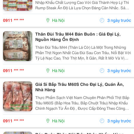
Nhập Khẩu Chất Lượng Cao Với Giá Thành Hợp Lý Thì
Rump Steak Ấn Độ Là Lựa Chọn Đáng Cân Nhắc. Sản
Phẩm Được Thực Phẩm Sạch Việt Nam Nhập Khẩu
Chính Ngạch Từ Ấn Độ, Đầy Đủ Giấy Tờ Kiểm Dịch,
0911 *** ***
Hà Nội
3 ngày trước
Chứng Nhận...
Thăn Đùi Trâu M44 Bán Buôn : Giá Đại Lý,
Nguồn Hàng Ổn Định
Thăn Đùi Trâu M44 (Thăn Lá Cờ) Là Một Trong Những
Phần Thịt Ngon Nhất Của Đùi Sau Con Trâu, Nổi Bật Với
Tỷ Lệ Nạc Cao, Thớ Thịt Mịn, Ít Gân, Rất Ít Mỡ Và Vị
Ngọt Tự Nhiên . Sau Khi Chế Biến, Thịt Mềm, Săn
Chắc, Không Khô, Dễ Thấm Gia Vị Và Phù Hợp...
0911 *** ***
Hà Nội
3 ngày trước
Giá Sỉ Bắp Trâu M60S Cho Đại Lý, Quán Ăn,
Nhà Hàng
Thực Phẩm Sạch Việt Nam Chuyên Phân Phối Thịt Bắp
Trâu M60S (Bắp Hoa Trâu, Bắp Chuột Trâu) Nhập Khẩu
Chính Ngạch Từ Ấn Độ , Được Cấp Đông Theo Công
Nghệ Hiện Đại Ở -22&Deg;C , Giúp Giữ Nguyên Độ
Tươi Ngon, Màu Sắc Và Giá Trị Dinh Dưỡng. Bắp
0911 *** ***
Hà Nội
3 ngày trước
Trâu...