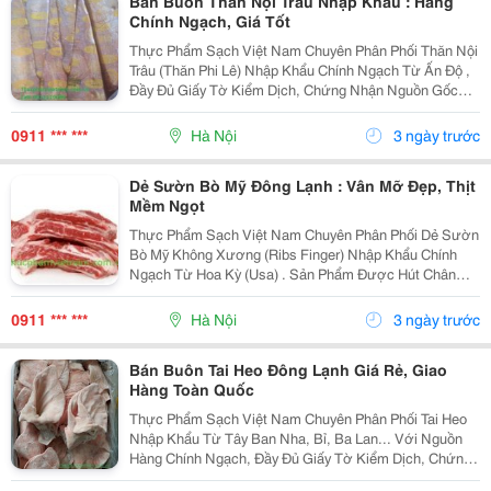
Bán Buôn Thăn Nội Trâu Nhập Khẩu : Hàng
Chính Ngạch, Giá Tốt
Thực Phẩm Sạch Việt Nam Chuyên Phân Phối Thăn Nội
Trâu (Thăn Phi Lê) Nhập Khẩu Chính Ngạch Từ Ấn Độ ,
Đầy Đủ Giấy Tờ Kiểm Dịch, Chứng Nhận Nguồn Gốc
Xuất Xứ Và An Toàn Thực Phẩm. Sản Phẩm Được Cấp
Đông Nhanh Theo Công Nghệ Hiện Đại Ở -18&Deg;C ,
0911 *** ***
Hà Nội
3 ngày trước
Giúp...
Dẻ Sườn Bò Mỹ Đông Lạnh : Vân Mỡ Đẹp, Thịt
Mềm Ngọt
Thực Phẩm Sạch Việt Nam Chuyên Phân Phối Dẻ Sườn
Bò Mỹ Không Xương (Ribs Finger) Nhập Khẩu Chính
Ngạch Từ Hoa Kỳ (Usa) . Sản Phẩm Được Hút Chân
Không , Quy Cách 1,5&Ndash;2Kg/Miếng , Cấp Đông
Tiêu Chuẩn -18&Deg;C , Giúp Giữ Trọn Độ Tươi Ngon,
0911 *** ***
Hà Nội
3 ngày trước
Màu Sắc...
Bán Buôn Tai Heo Đông Lạnh Giá Rẻ, Giao
Hàng Toàn Quốc
Thực Phẩm Sạch Việt Nam Chuyên Phân Phối Tai Heo
Nhập Khẩu Từ Tây Ban Nha, Bỉ, Ba Lan... Với Nguồn
Hàng Chính Ngạch, Đầy Đủ Giấy Tờ Kiểm Dịch, Chứng
Nhận Xuất Xứ Và Đạt Tiêu Chuẩn An Toàn Vệ Sinh