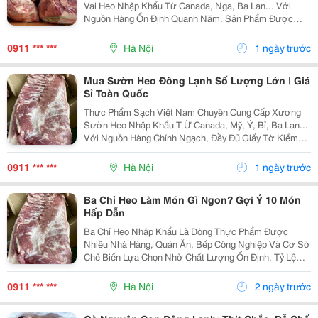
Vai Heo Nhập Khẩu Từ Canada, Nga, Ba Lan... Với
Nguồn Hàng Ổn Định Quanh Năm. Sản Phẩm Được
Nhập Khẩu Chính Ngạch, Bảo Quản Ở Nhiệt Độ
-18&Deg;C , Đầy Đủ Giấy Tờ Kiểm Dịch, Chứng Nhận
0911 *** ***
Hà Nội
1 ngày trước
Nguồn Gốc Xuất...
Mua Sườn Heo Đông Lạnh Số Lượng Lớn | Giá
Sỉ Toàn Quốc
Thực Phẩm Sạch Việt Nam Chuyên Cung Cấp Xương
Sườn Heo Nhập Khẩu T Ừ Canada, Mỹ, Ý, Bỉ, Ba Lan...
Với Nguồn Hàng Chính Ngạch, Đầy Đủ Giấy Tờ Kiểm
Dịch, Chứng Nhận Xuất Xứ (Co), Chứng Nhận Chất
Lượng (Cq) Và Hóa Đơn Vat. Sản Phẩm Được Cấp
0911 *** ***
Hà Nội
1 ngày trước
Đông Nhanh Ở...
Ba Chỉ Heo Làm Món Gì Ngon? Gợi Ý 10 Món
Hấp Dẫn
Ba Chỉ Heo Nhập Khẩu Là Dòng Thực Phẩm Được
Nhiều Nhà Hàng, Quán Ăn, Bếp Công Nghiệp Và Cơ Sở
Chế Biến Lựa Chọn Nhờ Chất Lượng Ổn Định, Tỷ Lệ
Nạc &Ndash; Mỡ Hài Hòa Và Hương Vị Thơm Ngon Tự
Nhiên. Thực Phẩm Sạch Việt Nam Chuyên Cung Cấp
0911 *** ***
Hà Nội
2 ngày trước
Ba Chỉ Heo...