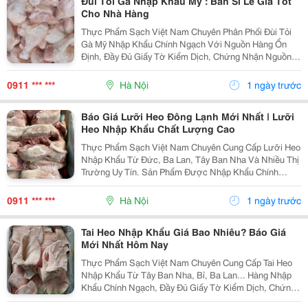
Đùi Tỏi Gà Nhập Khẩu Mỹ : Bán Sỉ Lẻ Giá Tốt
Cho Nhà Hàng
Thực Phẩm Sạch Việt Nam Chuyên Phân Phối Đùi Tỏi
Gà Mỹ Nhập Khẩu Chính Ngạch Với Nguồn Hàng Ổn
Định, Đầy Đủ Giấy Tờ Kiểm Dịch, Chứng Nhận Nguồn
Gốc Xuất Xứ Và Đảm Bảo An Toàn Thực Phẩm. Sản
Phẩm Được Cấp Đông Theo Tiêu Chuẩn Quốc Tế, Giữ
0911 *** ***
Hà Nội
1 ngày trước
Trọn Độ Tươi...
Báo Giá Lưỡi Heo Đông Lạnh Mới Nhất | Lưỡi
Heo Nhập Khẩu Chất Lượng Cao
Thực Phẩm Sạch Việt Nam Chuyên Cung Cấp Lưỡi Heo
Nhập Khẩu Từ Đức, Ba Lan, Tây Ban Nha Và Nhiều Thị
Trường Uy Tín. Sản Phẩm Được Nhập Khẩu Chính
Ngạch, Đầy Đủ Giấy Tờ Kiểm Dịch, Chứng Nhận Nguồn
Gốc Xuất Xứ Và Đáp Ứng Các Tiêu Chuẩn An Toàn Vệ
0911 *** ***
Hà Nội
1 ngày trước
Sinh...
Tai Heo Nhập Khẩu Giá Bao Nhiêu? Báo Giá
Mới Nhất Hôm Nay
Thực Phẩm Sạch Việt Nam Chuyên Cung Cấp Tai Heo
Nhập Khẩu Từ Tây Ban Nha, Bỉ, Ba Lan... Hàng Nhập
Khẩu Chính Ngạch, Đầy Đủ Giấy Tờ Kiểm Dịch, Chứng
Nhận Xuất Xứ Và Được Bảo Quản Đông Lạnh Ở