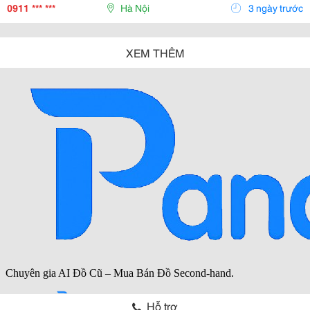
Thực Phẩm. Tai Heo Được Tuyển Chọn Từ Những Lô...
0911 *** ***
Hà Nội
3 ngày trước
XEM THÊM
Hỗ trợ