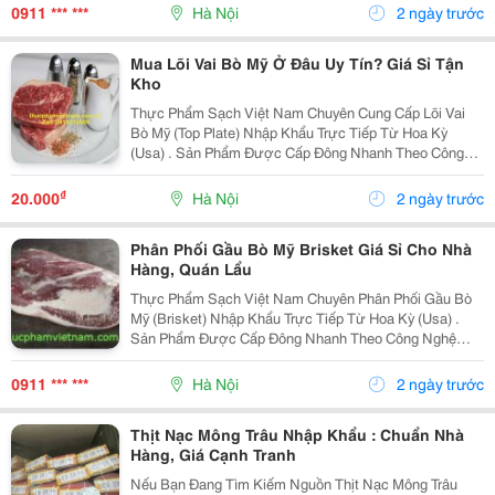
Không Bị Khô, Lớp Da Vàng Giòn Hấp Dẫn, Phù Hợp
0911 *** ***
Hà Nội
2 ngày trước
Từ...
Mua Lõi Vai Bò Mỹ Ở Đâu Uy Tín? Giá Sỉ Tận
Kho
Thực Phẩm Sạch Việt Nam Chuyên Cung Cấp Lõi Vai
Bò Mỹ (Top Plate) Nhập Khẩu Trực Tiếp Từ Hoa Kỳ
(Usa) . Sản Phẩm Được Cấp Đông Nhanh Theo Công
Nghệ Hiện Đại, Hút Chân Không Và Bảo Quản Ở Nhiệt
Độ -18&Deg;C Đến -24&Deg;C , Giúp Giữ Trọn Độ Tươi
₫
20.000
Hà Nội
2 ngày trước
Ngon,...
Phân Phối Gầu Bò Mỹ Brisket Giá Sỉ Cho Nhà
Hàng, Quán Lẩu
Thực Phẩm Sạch Việt Nam Chuyên Phân Phối Gầu Bò
Mỹ (Brisket) Nhập Khẩu Trực Tiếp Từ Hoa Kỳ (Usa) .
Sản Phẩm Được Cấp Đông Nhanh Theo Công Nghệ
Hiện Đại, Hút Chân Không Tiêu Chuẩn Và Bảo Quản Ở
-18&Deg;C , Giúp Giữ Nguyên Độ Tươi Ngon, Màu Sắc
0911 *** ***
Hà Nội
2 ngày trước
Tự...
Thịt Nạc Mông Trâu Nhập Khẩu : Chuẩn Nhà
Hàng, Giá Cạnh Tranh
Nếu Bạn Đang Tìm Kiếm Nguồn Thịt Nạc Mông Trâu