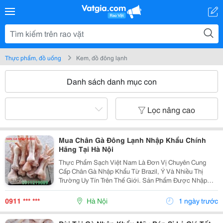
Thực phẩm, đồ uống
Kem, đồ đông lạnh
Danh sách danh mục con
Lọc nâng cao
Mua Chân Gà Đông Lạnh Nhập Khẩu Chính
Hãng Tại Hà Nội
Thực Phẩm Sạch Việt Nam Là Đơn Vị Chuyên Cung
Cấp Chân Gà Nhập Khẩu Từ Brazil, Ý Và Nhiều Thị
Trường Uy Tín Trên Thế Giới. Sản Phẩm Được Nhập
Khẩu Chính Ngạch, Đầy Đủ Giấy Tờ Kiểm Dịch, Chứng
Nhận Nguồn Gốc Xuất Xứ Và Đạt Tiêu Chuẩn An Toàn
0911 *** ***
Hà Nội
1 ngày trước
Vệ Sinh...