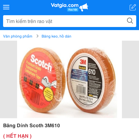
Văn phòng phẩm
Băng keo, hồ dán
Băng Dính Scoth 3M610
( HẾT HẠN )