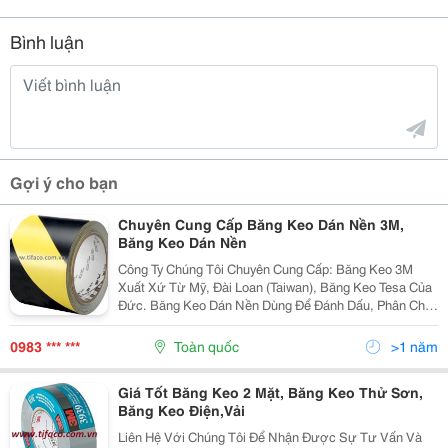
Bình luận
Gợi ý cho bạn
Chuyên Cung Cấp Băng Keo Dán Nền 3M,
Băng Keo Dán Nền
Công Ty Chúng Tôi Chuyên Cung Cấp: Băng Keo 3M
Xuất Xứ Từ Mỹ, Đài Loan (Taiwan), Băng Keo Tesa Của
Đức. Băng Keo Dán Nền Dùng Để Đánh Dấu, Phân Chia
Khu Vực Làm Việc. Tùy Vào Từng Loại Ta Có Thể Dùng
Ở Cầu Thang, Đường Đi Hoặc Khu Vực Nào Đó Xung
0983 *** ***
Toàn quốc
>1 năm
Giá Tốt Băng Keo 2 Mặt, Băng Keo Thử Sơn,
Băng Keo Điện,Vải
Liên Hệ Với Chúng Tôi Để Nhận Được Sự Tư Vấn Và