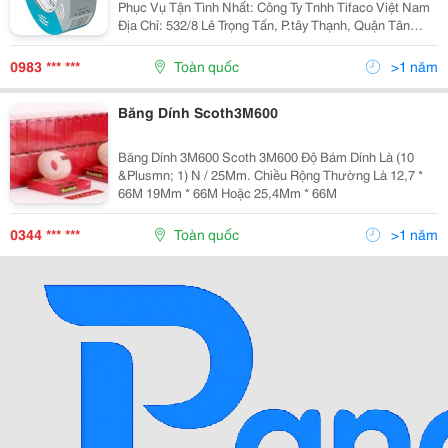
Phục Vụ Tận Tình Nhất: Công Ty Tnhh Tifaco Việt Nam
Địa Chỉ: 532/8 Lê Trọng Tấn, P.tây Thạnh, Quận Tân
Phú,Tp.hồ Chí Minh Email: Info@Tifaco.com Website:
Www.tifaco.com.vn Hotline: 0983.
0983 *** ***
Toàn quốc
>1 năm
Băng Dính Scoth3M600
Băng Dính 3M600 Scoth 3M600 Độ Bám Dính Là (10
&Plusmn; 1) N / 25Mm. Chiều Rộng Thường Là 12,7 *
66M 19Mm * 66M Hoặc 25,4Mm * 66M
0344 *** ***
Toàn quốc
>1 năm