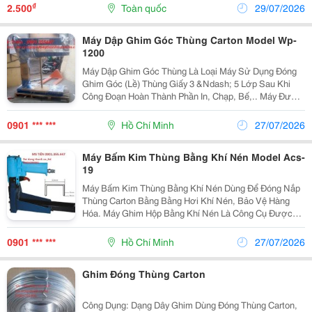
Thiết Kế Yêu Cầu Liên Hệ Để Được Tư Vấn
₫
2.500
Toàn quốc
29/07/2026
Máy Dập Ghim Góc Thùng Carton Model Wp-
1200
Máy Dập Ghim Góc Thùng Là Loại Máy Sử Dụng Đóng
Ghim Góc (Lề) Thùng Giấy 3 &Ndash; 5 Lớp Sau Khi
Công Đoạn Hoàn Thành Phần In, Chạp, Bế,.. Máy Được
Ứng Dụng Phổ Biến Tại Các Doanh Nghiệp Sản Xuất
Bao Bì Carton. Đặt Tính Kỹ Thuật Máy Dập Ghim Góc...
0901 *** ***
Hồ Chí Minh
27/07/2026
Máy Bấm Kim Thùng Bằng Khí Nén Model Acs-
19
Máy Bấm Kim Thùng Bằng Khí Nén Dùng Để Đóng Nắp
Thùng Carton Bằng Bằng Hơi Khí Nén, Bảo Vệ Hàng
Hóa. Máy Ghim Hộp Bằng Khí Nén Là Công Cụ Được
Lựa Chọn Khi Đòi Hỏi Tốc Độ Và Hiệu Quả Cao Thông
Số Kỹ Thuật Máy Bấm Kim Thùng Carton Dùng Hơi Khí
0901 *** ***
Hồ Chí Minh
27/07/2026
Nén...
Ghim Đóng Thùng Carton
Công Dụng: Dạng Dây Ghim Dùng Đóng Thùng Carton,