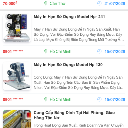
₫
70.000
Cần Thơ
21/07/2026
Máy In Hạn Sử Dụng : Model Hp- 241
Máy In Hạn Sử Dụng Dùng Để In Ngày Sản Xuất, Hạn
Sử Dụng. Với Đặc Điểm Sử Dụng Ruy Băng Mực, Đây
Là Loại Mực Không Bị Biến Dạng Trong Môi Trường Ẩm
Ướt. Đối Với Máy Hp-241, Đây Là Máy Tự Động Có Thể
Điều Chỉnh Tốc Độ Nhanh Chậm. Ngoài Ra Máy Còn...
0901 *** ***
Hồ Chí Minh
15/07/2026
Máy In Hạn Sử Dụng: Model Hp 130
Công Dụng: Máy In Hạn Sử Dụng Dùng Để In Ngày Sản
Xuất, Hạn Sử Dụng Trên Các Bao Bì Sản Phẩm Dạng
Nilon. Với Đặc Điểm Sử Dụng Ruy Băng Mực, Đây Là
Loại Mực Không Bị Biến Dạng Trong Môi Trường Ẩm
Ướt. Thông Số Kỹ Thuật : Model Hp-130 Nguồn...
0901 *** ***
Hồ Chí Minh
15/07/2026
Cung Cấp Băng Dính Tại Hải Phòng, Giao
Hàng Tận Nơi
Trong Hoạt Động Sản Xuất, Kinh Doanh Và Vận Chuyển