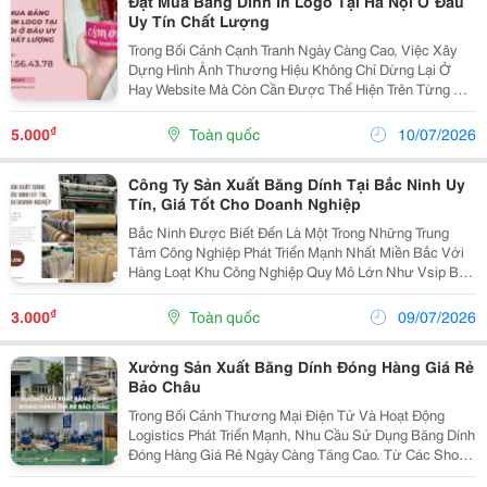
Đặt Mua Băng Dính In Logo Tại Hà Nội Ở Đâu
Uy Tín Chất Lượng
Trong Bối Cảnh Cạnh Tranh Ngày Càng Cao, Việc Xây
Dựng Hình Ảnh Thương Hiệu Không Chỉ Dừng Lại Ở
Hay Website Mà Còn Cần Được Thể Hiện Trên Từng Chi
Tiết Trong Quá Trình Đóng Gói Và Giao Hàng. Một Trong
Những Giải Pháp Được Nhiều Doanh Nghiệp, Nhà
₫
5.000
Toàn quốc
10/07/2026
Bán...
Công Ty Sản Xuất Băng Dính Tại Bắc Ninh Uy
Tín, Giá Tốt Cho Doanh Nghiệp
Bắc Ninh Được Biết Đến Là Một Trong Những Trung
Tâm Công Nghiệp Phát Triển Mạnh Nhất Miền Bắc Với
Hàng Loạt Khu Công Nghiệp Quy Mô Lớn Như Vsip Bắc
Ninh, Yên Phong, Quế Võ, Đại Đồng - Hoàn Sơn, Tiên
Sơn... Sự Phát Triển Nhanh Của Các Ngành Điện Tử,...
₫
3.000
Toàn quốc
09/07/2026
Xưởng Sản Xuất Băng Dính Đóng Hàng Giá Rẻ
Bảo Châu
Trong Bối Cảnh Thương Mại Điện Tử Và Hoạt Động
Logistics Phát Triển Mạnh, Nhu Cầu Sử Dụng Băng Dính
Đóng Hàng Giá Rẻ Ngày Càng Tăng Cao. Từ Các Shop
Bán Hàng Online, Doanh Nghiệp Sản Xuất Đến Đơn Vị