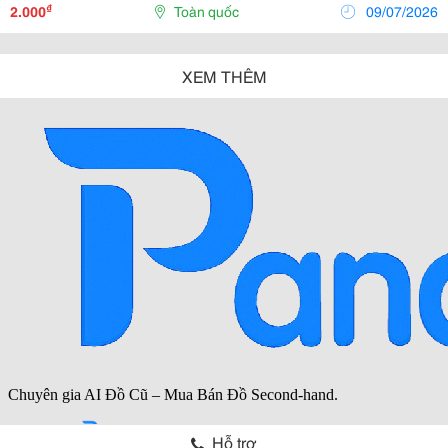
Vận Chuyển, Tất Cả Đều Cần Một Loại Băng Dính Có
₫
2.000
Toàn quốc
09/07/2026
Độ...
XEM THÊM
Hỗ trợ