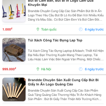
Bút Bi Cắm Bàn, Bút Bi In Logo Làm Quà
Khuyến Mại
Brandde Chuyên Cung Cấp Các Sản Phẩm Bút Bi In Ấn
Logo Theo Yêu Cầu Bút Bi Lò Xo Để Bàn Với Nhiều Kiểu
Dáng Và Màu Sắc. Có Bút Cắm Đơn Và Bút Cắm Đôi
Làm Quà Tặng, Để Bàn Làm Việc Đều Rất Hiệu Quả In
Ấn Logo Theo Yêu Cầu Để Quảng Cáo Thương Hiệu D
₫
1.000
Toàn quốc
6 ngày trước
Túi Xách Công Tác Đựng Lap Top
Túi Xách Công Tác Đựng Laptop &Ndash; Thiết Kế Hiện
Đại Nếu Bạn Thường Xuyên Mang Theo Laptop, Tài
Liệu Hoặc Làm Việc Bên Ngoài Văn Phòng, Một Chiếc
Túi Xách Công Tác Sẽ Giúp Việc Di Chuyển Trở Nên
Thuận Tiện Và Gọn Gàng Hơn. Sản Phẩm Được Thiết...
₫
999.000
Hà Nội
6 ngày trước
Brandde Chuyên Sản Xuất Cung Cấp Bút Bi
Giấy In Ấn Logo Quảng Cáo
Brandde Chuyên Sản Xuất Cung Cấp Các Sản Phẩm
Quà Tặng Quảng Cáo Thương Hiệu Tri Ân Khách Hàng
Sản Phẩm : Bút Bi Giấy Thân Thiện Môi Trường Kích
Thước : 14X1Cm, Ngòi Bi : 0,5, 0,7 Logo : In Ấn Theo