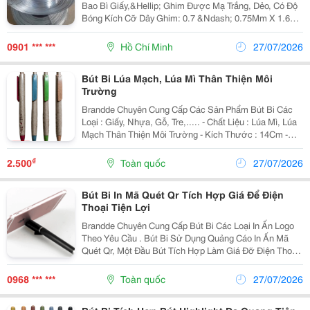
Bao Bì Giấy,&Hellip; Ghim Được Mạ Trắng, Dẻo, Có Độ
Bóng Kích Cỡ Dây Ghim: 0.7 &Ndash; 0.75Mm X 1.6
&Ndash; 1.8Mm Quy Cách Đóng Gói: 01Roll = 2Kg,
01Cây = 10Roll Khi Cần Thêm Thông Tin Hoặc...
0901 *** ***
Hồ Chí Minh
27/07/2026
Bút Bi Lúa Mạch, Lúa Mì Thân Thiện Môi
Trường
Brandde Chuyên Cung Cấp Các Sản Phẩm Bút Bi Các
Loại : Giấy, Nhựa, Gỗ, Tre,..... - Chất Liệu : Lúa Mì, Lúa
Mạch Thân Thiện Môi Trường - Kích Thước : 14Cm -
Ngòi : Ngòi Bi Đầu 0,7Mm , 1Mm - Kiểu Dáng : Xoáy
Ngòi - Màu Sắc : Các Màu Như
₫
2.500
Toàn quốc
27/07/2026
Bút Bi In Mã Quét Qr Tích Hợp Giá Để Điện
Thoại Tiện Lợi
Brandde Chuyên Cung Cấp Bút Bi Các Loại In Ấn Logo
Theo Yêu Cầu . Bút Bi Sử Dụng Quảng Cáo In Ấn Mã
Quét Qr, Một Đầu Bút Tích Hợp Làm Giá Đỡ Điện Thoại
Tiện Lợi Cho Người Sử Dụng. Ngoài Ra Còn Tích Hợp
Thêm 1 Đầu Cảm Ứng. Một Chiếc Bút Đa Di Năng Để
0968 *** ***
Toàn quốc
27/07/2026