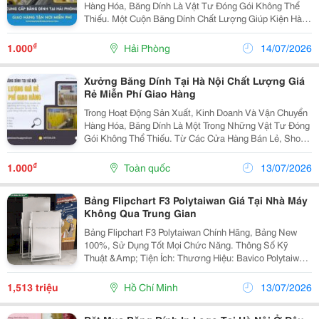
Hàng Hóa, Băng Dính Là Vật Tư Đóng Gói Không Thể
Thiếu. Một Cuộn Băng Dính Chất Lượng Giúp Kiện Hàng
Chắc Chắn Hơn, Bảo Vệ Sản Phẩm Trong Quá Trình Lưu
Kho Và Vận Chuyển, Đồng Thời Góp Phần Nâng Cao...
₫
1.000
Hải Phòng
14/07/2026
Xưởng Băng Dính Tại Hà Nội Chất Lượng Giá
Rẻ Miễn Phí Giao Hàng
Trong Hoạt Động Sản Xuất, Kinh Doanh Và Vận Chuyển
Hàng Hóa, Băng Dính Là Một Trong Những Vật Tư Đóng
Gói Không Thể Thiếu. Từ Các Cửa Hàng Bán Lẻ, Shop
Online, Doanh Nghiệp Thương Mại Đến Nhà Máy Sản
Xuất Đều Sử Dụng Băng Dính Mỗi Ngày Để Niêm
₫
1.000
Toàn quốc
13/07/2026
Phong...
Bảng Flipchart F3 Polytaiwan Giá Tại Nhà Máy
Không Qua Trung Gian
Bảng Flipchart F3 Polytaiwan Chính Hãng, Bảng New
100%, Sử Dụng Tốt Mọi Chức Năng. Thông Số Kỹ
Thuật &Amp; Tiện Ích: Thương Hiệu: Bavico Polytaiwan
(Dòng F3 Cao Cấp). Kích Thước Mặt Bảng: 60 X 100Cm
Mặt Bảng: Viết Êm, Xóa Cực Sạch Không Để...
1,513 triệu
Hồ Chí Minh
13/07/2026