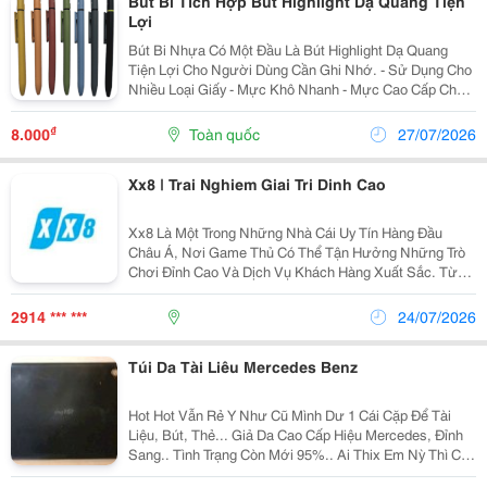
Bút Bi Tích Hợp Bút Highlight Dạ Quang Tiện
Lợi
Bút Bi Nhựa Có Một Đầu Là Bút Highlight Dạ Quang
Tiện Lợi Cho Người Dùng Cần Ghi Nhớ. - Sử Dụng Cho
Nhiều Loại Giấy - Mực Khô Nhanh - Mực Cao Cấp Cho
Đường Nét Sinh Động, Không Gây Mỏi Mắt Người Nhìn
- Không Độc Hại, An Toàn Cho Người Sử Dụng - Viết
₫
8.000
Toàn quốc
27/07/2026
Xx8 | Trai Nghiem Giai Tri Dinh Cao
Xx8 Là Một Trong Những Nhà Cái Uy Tín Hàng Đầu
Châu Á, Nơi Game Thủ Có Thể Tận Hưởng Những Trò
Chơi Đỉnh Cao Và Dịch Vụ Khách Hàng Xuất Sắc. Từ
Game Bài Truyền Thống Đến Các Lựa Chọn Cá Cược
Thể Thao Đa Dạng, Xx8 Không Ngừng Mở Rộng Và
2914 *** ***
24/07/2026
Nâng Cấp Để...
Túi Da Tài Liêu Mercedes Benz
Hot Hot Vẫn Rẻ Y Như Cũ Mình Dư 1 Cái Cặp Để Tài
Liệu, Bút, Thẻ... Giả Da Cao Cấp Hiệu Mercedes, Đỉnh
Sang.. Tình Trạng Còn Mới 95%.. Ai Thix Em Nỳ Thì Cm
Mìn Nhoaaa 70,000