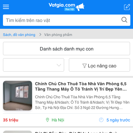
Sách, đồ văn phòng
Văn phòng phẩm
Danh sách danh mục con
Lọc nâng cao
Chính Chủ Cho Thuê Tòa Nhà Văn Phòng 6,5
Tầng Thang Máy Ô Tô Tránh Vị Trí Đẹp Yên
Sở, Tp Hà Nội
Chính Chủ Cho Thuê Tòa Nhà Văn Phòng 6,5 Tầng
Thang Máy &Ndash; Ô Tô Tránh &Ndash; Vị Trí Đẹp Yên
Sở, Tp Hà Nội Địa Chỉ: Số 3 Ngõ 22 Đường Hưng
Thịnh, Phường Yên Sở, Hà Nội (Quận Hoàng Mai Cũ),
Hn Diện Tích: 60M2 Giá Cho Thuê: 35 Triệu/ Tháng...
35 triệu
Hà Nội
5 ngày trước