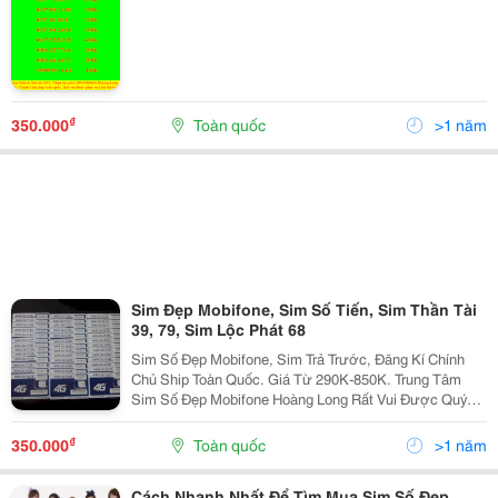
₫
350.000
Toàn quốc
>1 năm
Sim Đẹp Mobifone, Sim Số Tiến, Sim Thần Tài
39, 79, Sim Lộc Phát 68
Sim Số Đẹp Mobifone, Sim Trả Trước, Đăng Kí Chính
Chủ Ship Toàn Quốc. Giá Từ 290K-850K. Trung Tâm
Sim Số Đẹp Mobifone Hoàng Long Rất Vui Được Quý
Khách Ghé Thăm Website:
Https://Www.simdepmobi.com.vn/ Luôn Dc Cập Nhật
₫
350.000
Toàn quốc
>1 năm
Sim Đẹp Mobi Mới Nhấ
Cách Nhanh Nhất Để Tìm Mua Sim Số Đẹp