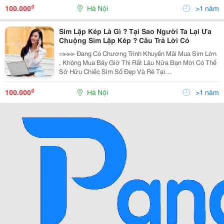
Giữa Một Rừng Đại Lý. Hãy Tham Khảo Ngay Các
₫
100.000
Hà Nội
>1 năm
Thông T
Sim Lặp Kép Là Gì ? Tại Sao Người Ta Lại Ưa
Chuộng Sim Lặp Kép ? Câu Trả Lời Có
=≫≫≫ Đang Có Chương Trình Khuyến Mãi Mua Sim Lớn
, Không Mua Bây Giờ Thì Rất Lâu Nữa Bạn Mới Có Thể
Sở Hữu Chiếc Sim Số Đẹp Và Rẻ Tại
Phongthuysodep.com . Nhanh Tay Mua Sim Nhận Quà
Liền Tay Nào . Mỗi Người Có Một Suy Nghĩ Riêng : Thế
₫
100.000
Hà Nội
>1 năm