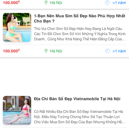
Thành Công Của Người Sở Hữu Nó. Sim Năm Sinh Tạ
₫
100.000
Hà Nội
>1 năm
Phong
1-Bạn Nên Mua Sim Số Đẹp Nào Phù Hợp Nhất
Cho Bạn ?
Thú Vui Chơi Sim Số Đẹp Hiện Nay Đang Là Ngôi Cảu
Các Tín Đồ Chơi Sim Số Với Những Ý Nghĩa Trong Kinh
Doanh , Cũng Như Khả Năng Thể Hiện Đẳng Cấp Của
Chính Người Dùng Sim Số Đẹp . Mỗi Cá Nhân , Tổ
Chức , Doanh Nghiệp Đều Mong Muốn , Sở Hữu Một
₫
100.000
Hà Nội
>1 năm
Chiếc
Địa Chỉ Bán Số Đẹp Vietnamobile Tại Hà Nội
Có Rất Nhiều Địa Chỉ Bán Số Đẹp Vietnamobile Tại Hà
Nội. Điều Này Tưởng Chừng Như Sẽ Tạo Thuận Lợi
Cho Việc Mua Sim Số Đẹp Của Bạn Nhưng Không Hẳn
Thế. Bạn Cần Tìm Một Địa Chỉ Bán Sim Số Đẹp Uy Tín