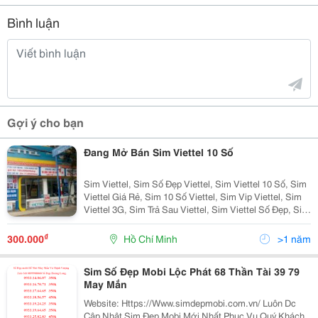
Bình luận
Gợi ý cho bạn
Đang Mở Bán Sim Viettel 10 Số
Sim Viettel, Sim Số Đẹp Viettel, Sim Viettel 10 Số, Sim
Viettel Giá Rẻ, Sim 10 Số Viettel, Sim Vip Viettel, Sim
Viettel 3G, Sim Trả Sau Viettel, Sim Viettel Số Đẹp, Sim
Số Viettel, Số Đẹp Viettel Trung Tâm Dịch Vụ Viettel Địa
Chỉ: 636 Cộng H
₫
300.000
Hồ Chí Minh
>1 năm
Sim Số Đẹp Mobi Lộc Phát 68 Thần Tài 39 79
May Mắn
Website: Https://Www.simdepmobi.com.vn/ Luôn Dc
Cập Nhật Sim Đẹp Mobi Mới Nhất Phục Vụ Quý Khách.