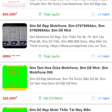
Chuyên Sim Trả Trước Của Mobifone, Sim Số Đẹp Giá
Rẻ, Sim Gia Rẻ, Sim Dễ Nhớ, Sim Rất Dễ Nhớ, Sim
Mobifone Dễ Nhớ, Sim Mobifone Đẹp, Sim Thần Tài 39,
₫
650.000
Toàn quốc
>1 năm
Sim Số Đẹp Mobifone, Sim 0797999Abc, Sim
0798999Abc Sim Dễ Nhớ
Sim Mobifone Số Đẹp, Sim Thần Tài 39, 79, Sim Lộc
Phát 68, Sim Số Tiến, Sim 888,999 Giữa, May Mắn Và
Thịnh Vượng. Https://Www.simdepmobi.com.vn/ Trung
Tâm Sim Số Đẹp Mobifone Hoàng Long Rất Vui Được
Quý Khách Ghé Thăm Website: Https://Www.simde
0899 *** ***
Toàn quốc
>1 năm
Sim Tam Hoa Giữa Mobifone, Sim Dễ Nhớ, Sim
Mobifone 090
Sim Số Đẹp Mobifone, Sim Trả Trước Đầu Số 09. Sim
Có Tam Hoa Giữa Số Rất Dễ Nhớ.
₫
320.000
Hồ Chí Minh
>1 năm
Sim Số Đẹp Mobi Thần Tài May Mắn