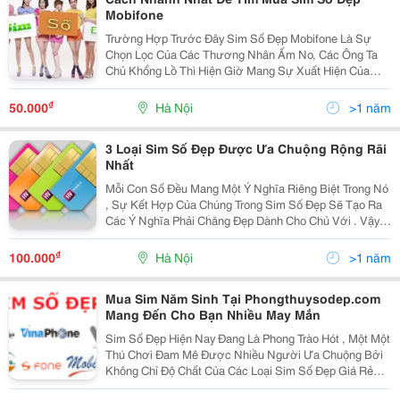
Mobifone
Trường Hợp Trước Đây Sim Số Đẹp Mobifone Là Sự
Chọn Lọc Của Các Thương Nhân Ấm No, Các Ông Ta
Chủ Khổng Lồ Thì Hiện Giờ Mang Sự Xuất Hiện Của
Nhiều Sim Mobifone Giá Thấp, Các Người Mang Mức
Thu Nhập Trung Bình Cũng Sở Hữu Thể Có Dãy Sim
₫
50.000
Hà Nội
>1 năm
May Mắn Này.
3 Loại Sim Số Đẹp Được Ưa Chuộng Rộng Rãi
Nhất
Mỗi Con Số Đều Mang Một Ý Nghĩa Riêng Biệt Trong Nó
, Sự Kết Hợp Của Chúng Trong Sim Số Đẹp Sẽ Tạo Ra
Các Ý Nghĩa Phải Chăng Đẹp Dành Cho Chủ Với . Vậy
Các Loại Sim Số Đẹp Nào Được Ưa Chuộng Nhất Hiện
Tại Là Các Sim Số Đẹp Nào ? Mời Quý Khách Đọc Tiế
₫
100.000
Hà Nội
>1 năm
Mua Sim Năm Sinh Tại Phongthuysodep.com
Mang Đến Cho Bạn Nhiều May Mắn
Sim Số Đẹp Hiện Nay Đang Là Phong Trào Hót , Một Một
Thú Chơi Đam Mê Được Nhiều Người Ưa Chuộng Bởi
Không Chỉ Độ Chất Của Các Loại Sim Số Đẹp Giá Rẻ
Mà Còn Đem Lại Những Điều Tốt Đẹp Cho Chủ Và Sự