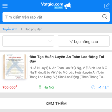
Tuyển sinh
Học phụ đạo
Lọc nâng cao
Đào Tạo Huấn Luyện An Toàn Lao Động Tại
Đây
Hu Ấ N Luy Ệ N An Toàn Lao Đ Ộ Ng, V Ệ Sinh Lao Đ Ộ
Ng Thông Báo Về Việc Mở Lớp Huấn Luyện An Toàn
Trong Lao Động, Vệ Sinh Lao Động ( Theo Thông Tư
27/2013/Tt-Blđtbxh Ngày 18 Tháng 10 Năm 2013 ) Công
Ty Cp Giáo Dục Việt Nam
₫
700.000
Hà Nội
>1 năm
XEM THÊM