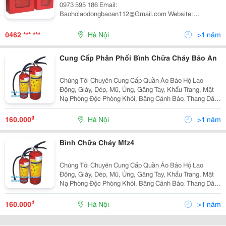
0973 595 186 Email:
Baoholaodongbaoan112@Gmail.com Website:
Baoholaodongbaoan.vn Chúng Tôi Chuyên Sản Xuất Và
Cung Ứng Trang Thiết Bị Bảo Hộ Lao Động, An Toàn
0462 *** ***
Hà Nội
>1 năm
Trong Nghành Xây Dựng ,
Cung Cấp Phân Phối Bình Chữa Cháy Bảo An
Chúng Tôi Chuyên Cung Cấp Quần Áo Bảo Hộ Lao
Động, Giày, Dép, Mũ, Ủng, Găng Tay, Khẩu Trang, Mặt
Nạ Phòng Độc Phòng Khói, Băng Cảnh Báo, Thang Dây,
Dây An Toàn, Vệ Sinh Công Nghiệp, Giẻ Lau Trắng , Giẻ
Lau Màu, Và Các Thiết Bị Phòng Cháy Chữa Cháy,..
₫
160.000
Hà Nội
>1 năm
Bình Chữa Cháy Mfz4
Chúng Tôi Chuyên Cung Cấp Quần Áo Bảo Hộ Lao
Động, Giày, Dép, Mũ, Ủng, Găng Tay, Khẩu Trang, Mặt
Nạ Phòng Độc Phòng Khói, Băng Cảnh Báo, Thang Dây,
Dây An Toàn, Vệ Sinh Công Nghiệp, Giẻ Lau Trắng , Giẻ
Lau Màu, Và Các Thiết Bị Phòng Cháy Chữa Cháy,..
₫
160.000
Hà Nội
>1 năm