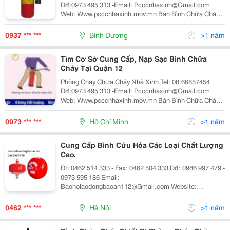
Dđ:0973 495 313 -Email: Pcccnhaxinh@Gmail.com
Web: Www.pcccnhaxinh.mov.mn Bán Bình Chữa Cháy
Bc, Abc, Co2 Tại Tp.hcm,Thủ Dầu Một, Bình Dương,
Tphcm, Đồng Nai. Bình Chữa Cháy Của Chúng Tôi Đượ
0937 *** ***
Bình Dương
>1 năm
Tìm Cơ Sở Cung Cấp, Nạp Sạc Bình Chữa
Cháy Tại Quận 12
Phòng Cháy Chữa Cháy Nhà Xinh Tel: 08.66857454
Dđ:0973 495 313 -Email: Pcccnhaxinh@Gmail.com
Web: Www.pcccnhaxinh.mov.mn Bán Bình Chữa Cháy
Bc, Abc, Co2 Tại Tp.hcm,Thủ Dầu Một, Bình Dương,
Tphcm, Đồng Nai. Bình Chữa Cháy Của Chúng Tôi Đượ
0973 *** ***
Hồ Chí Minh
>1 năm
Cung Cấp Bình Cứu Hỏa Các Loại Chất Lượng
Cao.
Đt: 0462 514 333 - Fax: 0462 504 333 Dđ: 0986 997 479 -
0973 595 186 Email:
Baoholaodongbaoan112@Gmail.com Website:
Baoholaodongbaoan.vn Chúng Tôi Chuyên Sản Xuất Và
Cung Ứng Trang Thiết Bị Bảo Hộ Lao Động, An Toàn
0462 *** ***
Hà Nội
>1 năm
Trong Nghành Xây Dựng ,