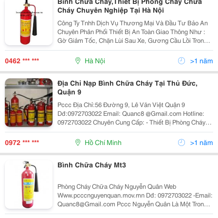
Bình Chữa Cháy,Thiết Bị Phòng Cháy Chữa
Cháy Chuyên Nghiệp Tại Hà Nội
Công Ty Tnhh Dịch Vụ Thương Mại Và Đầu Tư Bảo An
Chuyên Phân Phối Thiết Bị An Toàn Giao Thông Như :
Gờ Giảm Tốc, Chặn Lùi Sau Xe, Gương Cầu Lồi Trong
Giao Thông, Đinh Đường Nhựa, Đinh Đường Nhôm
Phản Quang, Băng Dính Phản Quang, Giấy Phản Quang,
0462 *** ***
Hà Nội
>1 năm
Cọc
Địa Chỉ Nạp Bình Chữa Cháy Tại Thủ Đức,
Quận 9
Pccc Địa Chỉ:56 Đường 9, Lê Văn Việt Quận 9
Dđ:0972703022 Email: Quanc8 @Gmail.com Hotline:
0972703022 Chuyên Cung Cấp: - Thiết Bị Phòng Cháy
Chữa Cháy - Thiết Bị An Toàn Và Cứu Nạn - Hóa Chất
Chữa Cháy - Các Thiết Bị Khác (Đèn Exit, Đ
0972 *** ***
Hồ Chí Minh
>1 năm
Bình Chữa Cháy Mt3
Phòng Cháy Chữa Cháy Nguyễn Quân Web
Www.pcccnguyenquan.mov.mn Dđ: 0972703022 -Email:
Quanc8@Gmail.com Pccc Nguyễn Quân Là Một Trong
Những Đơn Vị Trong Lĩnh Vực Thiết Kế Và Xây Lắp Hệ