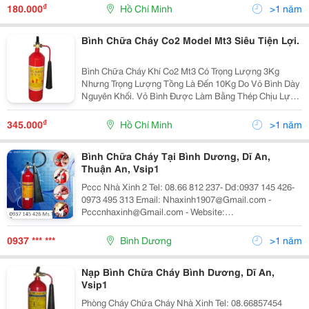
Dụng Nhất Thị Trường Hiện Nay. Được Sử Dụng Rộng
₫
180.000
Hồ Chí Minh
>1 năm
Rã
Bình Chữa Cháy Co2 Model Mt3 Siêu Tiện Lợi.
Bình Chữa Cháy Khí Co2 Mt3 Có Trọng Lượng 3Kg
Nhưng Trọng Lượng Tồng Là Đến 10Kg Do Vỏ Bình Dày
Nguyên Khối. Vỏ Bình Được Làm Bằng Thép Chịu Lực
Cao, Có Dạng Hình Trụ, Chịu Lực Cao, Sơn Màu Đỏ.
Phía Trên Miệng Bình Có Gắn Cụm Van . Một Đầu Vòi
₫
345.000
Hồ Chí Minh
>1 năm
Bình Chữa Cháy Tại Bình Dương, Dĩ An,
Thuận An, Vsip1
Pccc Nhà Xinh 2 Tel: 08.66 812 237- Dđ:0937 145 426-
0973 495 313 Email: Nhaxinh1907@Gmail.com -
Pcccnhaxinh@Gmail.com - Website:
Pcccnhaxinh.mov.mn Hotline: 012 8663 8663 012 8663
8663 Bảng Báo Giá Phòng Cháy Chữa Cháy Nhà Xinh C
0937 *** ***
Bình Dương
>1 năm
Nạp Bình Chữa Cháy Bình Dương, Dĩ An,
Vsip1
Phòng Cháy Chữa Cháy Nhà Xinh Tel: 08.66857454