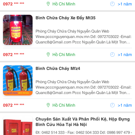
Thống Phòng Cháy Chữa Cháy Tại Việt Nam Hiện Nay.
0972 *** ***
Hồ Chí Minh
>1 năm
Chú
Bình Chữa Cháy Xe Đẩy Mt35
Phòng Cháy Chữa Cháy Nguyễn Quân Web
Www.pcccnguyenquan.mov.mn Dđ: 0972703022 -Email:
Quanc8@Gmail.com Pccc Nguyễn Quân Là Một Trong
Những Đơn Vị Trong Lĩnh Vực Thiết Kế Và Xây Lắp Hệ
Thống Phòng Cháy Chữa Cháy Tại Việt Nam Hiện Nay.
0972 *** ***
Hồ Chí Minh
>1 năm
Chú
Bình Chữa Cháy Mfz4
Phòng Cháy Chữa Cháy Nguyễn Quân Web
Www.pcccnguyenquan.mov.mn Dđ: 0972703022 -Email:
Quanc8@Gmail.com Pccc Nguyễn Quân Là Một Trong
Những Đơn Vị Trong Lĩnh Vực Thiết Kế Và Xây Lắp Hệ
Thống Phòng Cháy Chữa Cháy Tại Việt Nam Hiện Nay.
0972 *** ***
Hồ Chí Minh
>1 năm
Chú
Chuyên Sản Xuất Và Phân Phối Kệ, Hộp Đựng
Bình Cứu Hỏa Tại Hà Nội
Đt: 0462 514 333 - Fax: 0462 504 333 Dđ: 0986 997 479 -