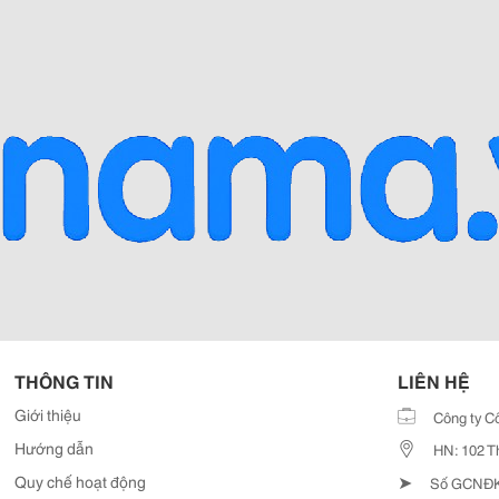
THÔNG TIN
LIÊN HỆ
Giới thiệu
Công ty C
Hướng dẫn
HN: 102 T
➤
Quy chế hoạt động
Số GCNĐKD