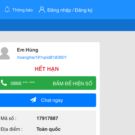
Đăng nhập / Đăng ký
Thông báo
Em Hùng
hoanghai191vpid8183601
HẾT HẠN
0866 *** ***
BẤM ĐỂ HIỆN SỐ
Chat ngay
Mã số :
17917887
Địa điểm :
Toàn quốc