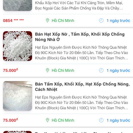
Khẩu Xốp Hơi Với Các Túi Khí Căng Tròn, Mềm Mại,
Bọc Ngoài Các Sản Phẩm Chống Va Đập Và Chầy
Xước. Sản Phẩm Được Ứng Dụng Trong Công Nghiệp
Sản Xuất Linh Kiện, Phụ Tùng Và Xuất Nhập Khẩu Thủ
0854 *** ***
Hồ Chí Minh
1 ngày trước
C
Bán Hạt Xốp Nở , Tấm Xốp, Khối Xốp Chống
Nóng Nhà Ở
Hạt Eps Nguyên Sinh Được Kích Nở Thông Qua Nhiệt
Độ 90C Kích Nở Từ 20 Đến 50 Lần. Tiếp Theo Cho Vào
Khuôn (Block) Gia Nhiệt ( 100C) Với Thời Gian Thích
Hợp Cho Ra Sản Phẩm Foam Eps Còn Gọi Là Mốp Xốp
Eps. Sản Phẩm Mốp Xốp Định Hình Từ Hạt Được Kíc
₫
75.000
Hồ Chí Minh
1 ngày trước
Bán Tấm Xốp, Khối Xốp, Hạt Xốp Chống Nóng,
Cách Nhiệt
Hạt Eps Nguyên Sinh Được Kích Nở Thông Qua Nhiệt
Độ 90C Kích Nở Từ 20 Đến 50 Lần. Tiếp Theo Cho Vào
Khuôn (Block) Gia Nhiệt ( 100C) Với Thời Gian Thích
Hợp Cho Ra Sản Phẩm Foam Eps Còn Gọi Là Mốp Xốp
Eps. Sản Phẩm Mốp Xốp Định Hình Từ Hạt Được Kíc
₫
75.000
Hồ Chí Minh
1 ngày trước