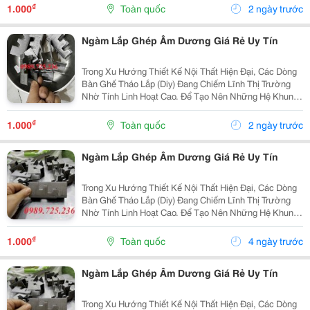
Chỉ Cần Đẹp Mà Phải Đảm Bảo Độ Bền Tuyệt Đối
₫
1.000
Toàn quốc
2 ngày trước
Trước...
Ngàm Lắp Ghép Âm Dương Giá Rẻ Uy Tín
Trong Xu Hướng Thiết Kế Nội Thất Hiện Đại, Các Dòng
Bàn Ghế Tháo Lắp (Diy) Đang Chiếm Lĩnh Thị Trường
Nhờ Tính Linh Hoạt Cao. Để Tạo Nên Những Hệ Khung
Sắt Lắp Ráp Chắc Chắn, Thẩm Mỹ Và Tiện Lợi, Ngàm
Âm Dương 20X40 Chính Là Giải Pháp Phụ Kiện Cơ
₫
1.000
Toàn quốc
2 ngày trước
Khí...
Ngàm Lắp Ghép Âm Dương Giá Rẻ Uy Tín
Trong Xu Hướng Thiết Kế Nội Thất Hiện Đại, Các Dòng
Bàn Ghế Tháo Lắp (Diy) Đang Chiếm Lĩnh Thị Trường
Nhờ Tính Linh Hoạt Cao. Để Tạo Nên Những Hệ Khung
Sắt Lắp Ráp Chắc Chắn, Thẩm Mỹ Và Tiện Lợi, Ngàm
Âm Dương 20X40 Chính Là Giải Pháp Phụ Kiện Cơ
₫
1.000
Toàn quốc
4 ngày trước
Khí...
Ngàm Lắp Ghép Âm Dương Giá Rẻ Uy Tín
Trong Xu Hướng Thiết Kế Nội Thất Hiện Đại, Các Dòng