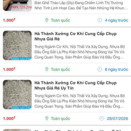
Bàn Ghế Tháo Lắp (Diy) Đang Chiếm Lĩnh Thị Trường
Nhờ Tính Linh Hoạt Cao. Để Tạo Nên Những Hệ Khung
Sắt Lắp Ráp Chắc Chắn, Thẩm Mỹ Và Tiện Lợi, Ngàm
Âm Dương 20X40 Chính Là Giải Pháp Phụ Kiện Cơ
₫
1.000
Toàn quốc
4 ngày trước
Khí...
Hà Thành Xưởng Cơ Khí Cung Cấp Chụp
Nhựa Giá Rẻ
Trong Ngành Cơ Khí, Nội Thất Và Xây Dựng, Nhựa Bịt
Đầu Ống Sắt Là Phụ Kiện Nhỏ Nhưng Đóng Vai Trò Vô
Cùng Quan Trọng. Sản Phẩm Giúp Bảo Vệ Đầu Ống
Thép, Tăng Độ Bền, Đảm Bảo An Toàn Và Nâng Cao
Tính Thẩm Mỹ Cho Công Trình. Các Dòng Sản Phẩm
₫
1.000
Toàn quốc
6 ngày trước
Phổ...
Hà Thành Xưởng Cơ Khí Cung Cấp Chụp
Nhựa Giá Rẻ Uy Tín
Trong Ngành Cơ Khí, Nội Thất Và Xây Dựng, Nhựa Bịt
Đầu Ống Sắt Là Phụ Kiện Nhỏ Nhưng Đóng Vai Trò Vô
Cùng Quan Trọng. Sản Phẩm Giúp Bảo Vệ Đầu Ống
Thép, Tăng Độ Bền, Đảm Bảo An Toàn Và Nâng Cao
Tính Thẩm Mỹ Cho Công Trình. Các Dòng Sản Phẩm
₫
1.000
Toàn quốc
28/07/2026
Phổ...