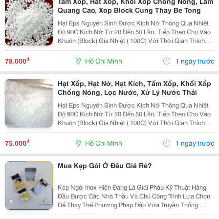
Tam Xop, Hat Xop, Khoi Xop Chong Nong, Lam
Quang Cao, Xop Block Cung Thay Be Tong
Hạt Eps Nguyên Sinh Được Kích Nở Thông Qua Nhiệt
Độ 90C Kích Nở Từ 20 Đến 50 Lần. Tiếp Theo Cho Vào
Khuôn (Block) Gia Nhiệt ( 100C) Với Thời Gian Thích
Hợp Cho Ra Sản Phẩm Foam Eps Còn Gọi Là Mốp Xốp
Eps. Sản Phẩm Mốp Xốp Định Hình Từ Hạt Được Kíc
₫
78.000
Hồ Chí Minh
1 ngày trước
Hạt Xốp, Hạt Nở, Hạt Kích, Tấm Xốp, Khối Xốp
Chống Nóng, Lọc Nước, Xử Lý Nước Thải
Hạt Eps Nguyên Sinh Được Kích Nở Thông Qua Nhiệt
Độ 90C Kích Nở Từ 20 Đến 50 Lần. Tiếp Theo Cho Vào
Khuôn (Block) Gia Nhiệt ( 100C) Với Thời Gian Thích
Hợp Cho Ra Sản Phẩm Foam Eps Còn Gọi Là Mốp Xốp
Eps. Sản Phẩm Mốp Xốp Định Hình Từ Hạt Được Kíc
₫
75.000
Hồ Chí Minh
1 ngày trước
Mua Kẹp Gói Ở Đâu Giá Rẻ?
Kẹp Ngói Inox Hiện Đang Là Giải Pháp Kỹ Thuật Hàng
Đầu Được Các Nhà Thầu Và Chủ Công Trình Lựa Chọn
Để Thay Thế Phương Pháp Đắp Vữa Truyền Thống.
Trong Thi Công Mái Ngói Hiện Đại, Hệ Thống Mái Không