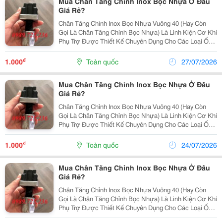
Mua Chân Tăng Chỉnh Inox Bọc Nhựa Ở Đâu
Giá Rẻ?
Chân Tăng Chỉnh Inox Bọc Nhựa Vuông 40 (Hay Còn
Gọi Là Chân Tăng Chỉnh Bọc Nhựa) Là Linh Kiện Cơ Khí
Phụ Trợ Được Thiết Kế Chuyên Dụng Cho Các Loại Ống
Hộp Vuông Có Kích Thước 40X40Mm. Sản Phẩm Là Sự
Kết Hợp Hoàn Hảo Giữa Cốt Ren Bằng Inox Bên...
₫
1.000
Toàn quốc
27/07/2026
Mua Chân Tăng Chỉnh Inox Bọc Nhựa Ở Đâu
Giá Rẻ?
Chân Tăng Chỉnh Inox Bọc Nhựa Vuông 40 (Hay Còn
Gọi Là Chân Tăng Chỉnh Bọc Nhựa) Là Linh Kiện Cơ Khí
Phụ Trợ Được Thiết Kế Chuyên Dụng Cho Các Loại Ống
Hộp Vuông Có Kích Thước 40X40Mm. Sản Phẩm Là Sự
Kết Hợp Hoàn Hảo Giữa Cốt Ren Bằng Inox Bên...
₫
1.000
Toàn quốc
24/07/2026
Mua Chân Tăng Chỉnh Inox Bọc Nhựa Ở Đâu
Giá Rẻ?
Chân Tăng Chỉnh Inox Bọc Nhựa Vuông 40 (Hay Còn
Gọi Là Chân Tăng Chỉnh Bọc Nhựa) Là Linh Kiện Cơ Khí
Phụ Trợ Được Thiết Kế Chuyên Dụng Cho Các Loại Ống
Hộp Vuông Có Kích Thước 40X40Mm. Sản Phẩm Là Sự