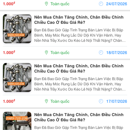
Kết Hợp Hoàn Hảo Giữa Cốt Ren Bằng Inox Bên...
₫
1.000
Toàn quốc
24/07/2026
Nên Mua Chân Tăng Chỉnh, Chân Điều Chỉnh
Chiều Cao Ở Đâu Giá Rẻ?
Bạn Đã Bao Giờ Gặp Tình Trạng Bàn Làm Việc Bị Bập
Bênh, Máy Móc Rung Lắc Dữ Dội Khi Vận Hành, Hay
Nền Nhà Trầy Xước Do Kéo Lê Nội Thất Nặng? Chân
Tăng Chỉnh Đế Cao Su Chính Là Giải Pháp Kỹ Thuật Tối
Ưu Giúp Bạn Giải Quyết Triệt Để Những Phiền Toái...
₫
1.000
Toàn quốc
18/07/2026
Nên Mua Chân Tăng Chỉnh, Chân Điều Chỉnh
Chiều Cao Ở Đâu Giá Rẻ?
Bạn Đã Bao Giờ Gặp Tình Trạng Bàn Làm Việc Bị Bập
Bênh, Máy Móc Rung Lắc Dữ Dội Khi Vận Hành, Hay
Nền Nhà Trầy Xước Do Kéo Lê Nội Thất Nặng? Chân
Tăng Chỉnh Đế Cao Su Chính Là Giải Pháp Kỹ Thuật Tối
Ưu Giúp Bạn Giải Quyết Triệt Để Những Phiền Toái...
₫
1.000
Toàn quốc
17/07/2026
Nên Mua Chân Tăng Chỉnh, Chân Điều Chỉnh
Chiều Cao Ở Đâu Giá Rẻ?
Bạn Đã Bao Giờ Gặp Tình Trạng Bàn Làm Việc Bị Bập