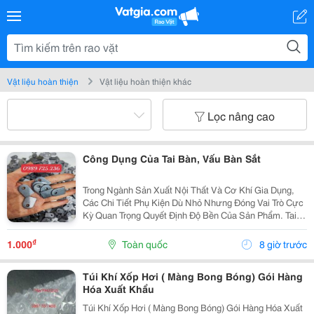
Vật liệu hoàn thiện
Vật liệu hoàn thiện khác
Lọc nâng cao
Công Dụng Của Tai Bàn, Vấu Bàn Sắt
Trong Ngành Sản Xuất Nội Thất Và Cơ Khí Gia Dụng,
Các Chi Tiết Phụ Kiện Dù Nhỏ Nhưng Đóng Vai Trò Cực
Kỳ Quan Trọng Quyết Định Độ Bền Của Sản Phẩm. Tai
Bàn Sắt (Hay Còn Gọi Là Tai Sắt Cho Bàn Ghế, Vấu Bàn
Sắt, Tai Khóa, Tai Khóa Sắt ) Chính Là Một...
₫
1.000
Toàn quốc
8 giờ trước
Túi Khí Xốp Hơi ( Màng Bong Bóng) Gói Hàng
Hóa Xuất Khẩu
Túi Khí Xốp Hơi ( Màng Bong Bóng) Gói Hàng Hóa Xuất