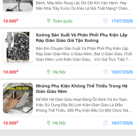
Bênh, Máy Móc Rung Lắc Dữ Dội Khi Vận Hành, Hay
Nền Nhà Trầy Xước Do Kéo Lê Nội Thất Nặng? Chân
Tăng Chỉnh Đế Cao Su Chính Là Giải Pháp Kỹ Thuật Tối
Ưu Giúp Bạn Giải Quyết Triệt Để Những Phiền Toái...
₫
10.000
Toàn quốc
17/07/2026
Xưởng Sản Xuất Và Phân Phối Phụ Kiện Lắp
Ráp Giàn Giáo Giá Tận Xưởng
Bên Em Chuyên Sản Xuất Và Phân Phối Phụ Kiện Lắp
Ráp Giàn Giáo Như U Giáo Nêm, Bát U Giàn Giáo, Chốt
Giáo Nêm, Linh Kiện Giàn Giáo... Với Giá Trực Tiếp Tại
Xưởng, Không Qua Trung Gian. ✅ Cung Cấp Số Lượng
Lớn Cho Đại Lý, Nhà Thầu Và Công Trình Trên...
₫
10.000
Hà Nội
16/07/2026
Những Phụ Kiện Không Thể Thiếu Trong Hệ
Giàn Giáo Nêm
Để Một Hệ Giàn Giáo Hoạt Động Ổn Định Và An Toàn,
Việc Sử Dụng Đầy Đủ Linh Kiện Giàn Giáo Là Điều
Không Thể Thiếu. Mỗi Phụ Kiện Đều Có Một Chức Năng
Riêng, Góp Phần Tạo Nên Kết Cấu Đồng Bộ Và Chắc
Chắn. Trong Đó, Bát U Giàn Giáo Được Hàn Trên Cây...
₫
10.000
Hà Nội
16/07/2026