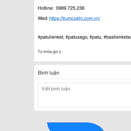
Hotline:  0989.725.236
Wed: 
https://trumcokhi.com.vn/
#patulienket, #patuxago, #patu, #baslienket
Từ khóa gợi ý:
Bình luận