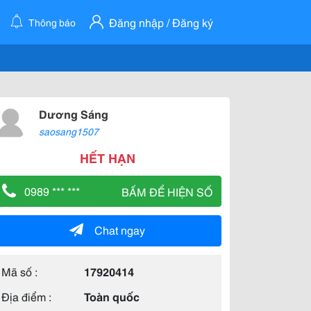
Đăng nhập / Đăng ký
Thông báo
Dương Sáng
saosang1507
HẾT HẠN
0989 *** ***
BẤM ĐỂ HIỆN SỐ
Chat ngay
Mã số :
17920414
Địa điểm :
Toàn quốc