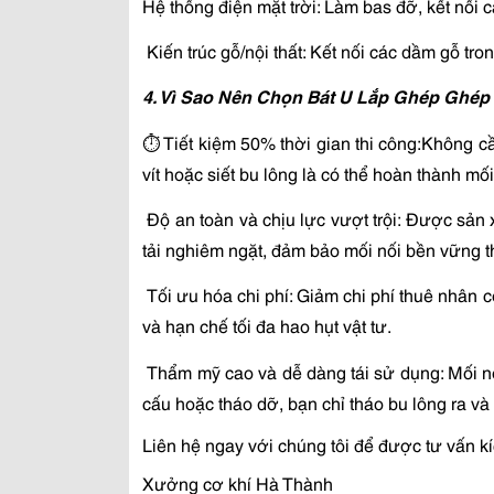
Hệ thống điện mặt trời: Làm bas đỡ, kết nối
 Kiến trúc gỗ/nội thất: Kết nối các dầm gỗ tro
4. Vì Sao Nên Chọn Bát U Lắp Ghép Ghép
⏱️ Tiết kiệm 50% thời gian thi công:Không c
vít hoặc siết bu lông là có thể hoàn thành mối 
 Độ an toàn và chịu lực vượt trội: Được sản xuất từ thép dày chịu lực, trải qua quá trình tính toán chịu 
tải nghiêm ngặt, đảm bảo mối nối bền vững th
 Tối ưu hóa chi phí: Giảm chi phí thuê nhân công kỹ thuật cao. Giảm điện năng tiêu thụ tại công trường 
và hạn chế tối đa hao hụt vật tư.
 Thẩm mỹ cao và dễ dàng tái sử dụng: Mối nối sạch sẽ, không lem nhem vết hàn. Khi cần thay đổi kết 
cấu hoặc tháo dỡ, bạn chỉ tháo bu lông ra và 
Liên hệ ngay với chúng tôi để được tư vấn k
Xưởng cơ khí Hà Thành  