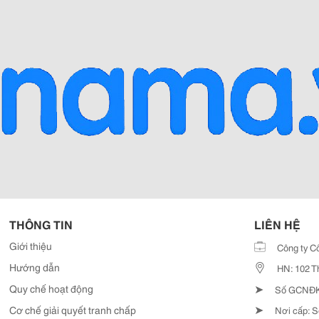
THÔNG TIN
LIÊN HỆ
Giới thiệu
Công ty C
Hướng dẫn
HN: 102 T
➤
Quy chế hoạt động
Số GCNĐKD
➤
Cơ chế giải quyết tranh chấp
Nơi cấp: S