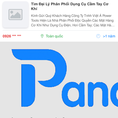
Tìm Đại Lý Phân Phối Dụng Cụ Cầm Tay Cơ
Khí
Kính Gửi Quý Khách Hàng Công Ty Tnhh Việt Á Power
Tools Hiện Là Nhà Phân Phối Độc Quyền Các Mặt Hàng
Cơ Khí Như Dụng Cụ Điện, Hơi Cầm Tay; Các Mặt Hàng
Cơ Khí Sử Dụng Cho Ngành Công Nghiệp Gỗ, &Hellip;
Với Các Nhãn Hiệu Uy Tín Như Ferm, Ken, Kesten,
0926 *** ***
Toàn quốc
>1 năm