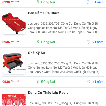
Jcba9E12 132,000 0168811
0936 *** ***
Đồng Nai
>1 năm
Bàn Nằm Sửa Chữa
Jos Lưu_0936.306.706_Công Cụ, Dụng Cụ, Thiết Bị
Công Nghiệp Item No. Mô Tả Giá Vnđ Liên Hệ Ngay
Jcm-0300 &Quot;Bàn Nằm Sửa Xe Toptul Jcm-0300
Plastic Creeper 1020X480X115Mm&Quot; 1,252,700
0936306706 Jca-350A &Quot;Toptul J
0936 *** ***
Đồng Nai
>1 năm
Ghế Kỹ Sư
Jos Lưu_0936.306.706_Công Cụ, Dụng Cụ, Thiết Bị
Công Nghiệp Item No. Mô Tả Giá Vnđ Liên Hệ Ngay
Jca-350A &Quot;Toptul Jca-350A Ghế Ngồi Đựng Dụng
Cụ Có Bánh Xe Di Động 350X300X305Mm Trogn Tải
120Kg Độ Cao Ghế Ngồi 305Mm&Quot; 2,074
0936 *** ***
Đồng Nai
>1 năm
Dụng Cụ Tháo Lắp Radio
Jos Lưu_0936.306.706_Công Cụ, Dụng Cụ, Thiết Bị