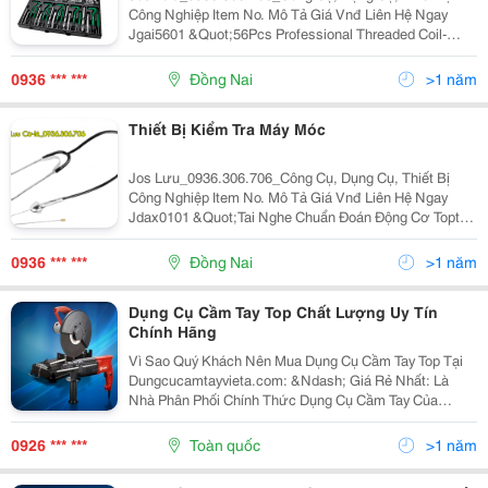
Công Nghiệp Item No. Mô Tả Giá Vnđ Liên Hệ Ngay
Jgai5601 &Quot;56Pcs Professional Threaded Coil-
Insert Repair Kit (For Spark Plug Thread) Laser/Blow
Case&Quot; 3,425,520 0936306706
0936 *** ***
Đồng Nai
>1 năm
Thiết Bị Kiểm Tra Máy Móc
Jos Lưu_0936.306.706_Công Cụ, Dụng Cụ, Thiết Bị
Công Nghiệp Item No. Mô Tả Giá Vnđ Liên Hệ Ngay
Jdax0101 &Quot;Tai Nghe Chuẩn Đoán Động Cơ Toptul
Jdax0101 Mechanic''s Stethoscope&Quot; 518,300
0936306706 Jaba0510 &Quot;Kìm
0936 *** ***
Đồng Nai
>1 năm
Dụng Cụ Cầm Tay Top Chất Lượng Uy Tín
Chính Hãng
Vì Sao Quý Khách Nên Mua Dụng Cụ Cầm Tay Top Tại
Dungcucamtayvieta.com: &Ndash; Giá Rẻ Nhất: Là
Nhà Phân Phối Chính Thức Dụng Cụ Cầm Tay Của
Thương Hiệu Uy Tín Top, Kết Nối Tiêu Dùng Luôn Có
Mức Chiết Khấu Tốt Nhất Cho Quý Khách. &Ndash;
0926 *** ***
Toàn quốc
>1 năm
Giao Hàng