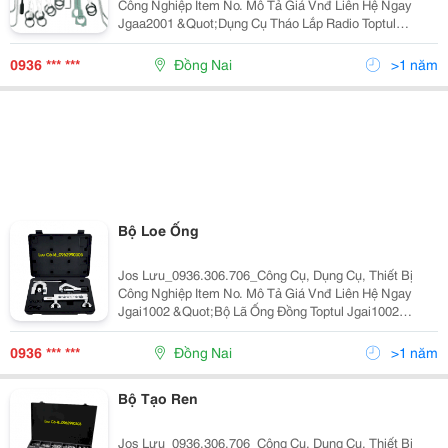
Công Nghiệp Item No. Mô Tả Giá Vnđ Liên Hệ Ngay
Jgaa2001 &Quot;Dụng Cụ Tháo Lắp Radio Toptul
Jgaa2001 20Pcs Radio Removal Tool Set &Quot;
479,200 0936306706 Jgai2301 &Quot;Bộ
0936 *** ***
Đồng Nai
>1 năm
Bộ Loe Ống
Jos Lưu_0936.306.706_Công Cụ, Dụng Cụ, Thiết Bị
Công Nghiệp Item No. Mô Tả Giá Vnđ Liên Hệ Ngay
Jgai1002 &Quot;Bộ Lã Ống Đồng Toptul Jgai1002
&Sup1; Cục Lã Ống 1/8&Quot;&Quot;,
3/16&Quot;&Quot;, 1/4&Quot;&Quot;,
0936 *** ***
Đồng Nai
>1 năm
5/16&Quot;&Quot;, 3/8&Quot;&Quot;
7/16&Quot;&Quot; 1/2&Quot;&Quot;,
Bộ Tạo Ren
5/8&Quot;&Quot;, 3/4&Quot;&Quot; Dao Cắ
Jos Lưu_0936.306.706_Công Cụ, Dụng Cụ, Thiết Bị