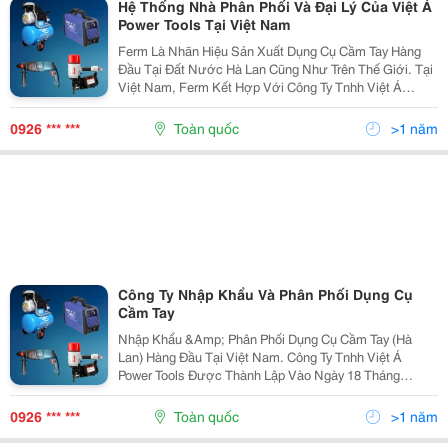
Hệ Thống Nhà Phân Phối Và Đại Lý Của Việt Á
Power Tools Tại Việt Nam
Ferm Là Nhãn Hiệu Sản Xuất Dụng Cụ Cầm Tay Hàng
Đầu Tại Đất Nước Hà Lan Cũng Như Trên Thế Giới. Tại
Việt Nam, Ferm Kết Hợp Với Công Ty Tnhh Việt Á
Power Tools , Với Tên Gọi Là Việt Á Power Tools. Công
Ty Tnhh Việt Á Power Tools Là Công Ty Chuy
0926 *** ***
Toàn quốc
>1 năm
Công Ty Nhập Khẩu Và Phân Phối Dụng Cụ
Cầm Tay
Nhập Khẩu &Amp; Phân Phối Dụng Cụ Cầm Tay (Hà
Lan) Hàng Đầu Tại Việt Nam. Công Ty Tnhh Việt Á
Power Tools Được Thành Lập Vào Ngày 18 Tháng
01Năm 2013 Theo Gpkd Số 0312129471 Do Sở Kh
&Amp; Đt Thành Phố Hồ Chí Minh Cấp. Công Ty Tnhh
0926 *** ***
Toàn quốc
>1 năm