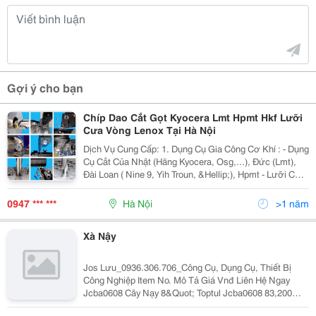
Gợi ý cho bạn
Chíp Dao Cắt Gọt Kyocera Lmt Hpmt Hkf Lưỡi
Cưa Vòng Lenox Tại Hà Nội
Dịch Vụ Cung Cấp: 1. Dụng Cụ Gia Công Cơ Khí : - Dụng
Cụ Cắt Của Nhật (Hãng Kyocera, Osg,...), Đức (Lmt),
Đài Loan ( Nine 9, Yih Troun, &Hellip;), Hpmt - Lưỡi Cưa
Vòng Của Mỹ (Lenox); Lưỡi Cưa Đĩa Của Italy
(Segmetal), Séc (Gsp) - Đá Mài Và
0947 *** ***
Hà Nội
>1 năm
Xà Nậy
Jos Lưu_0936.306.706_Công Cụ, Dụng Cụ, Thiết Bị
Công Nghiệp Item No. Mô Tả Giá Vnđ Liên Hệ Ngay
Jcba0608 Cây Nạy 8&Quot; Toptul Jcba0608 83,200
0936306706 Jcba9E12 Cây Nạy 12&Quot; Toptul