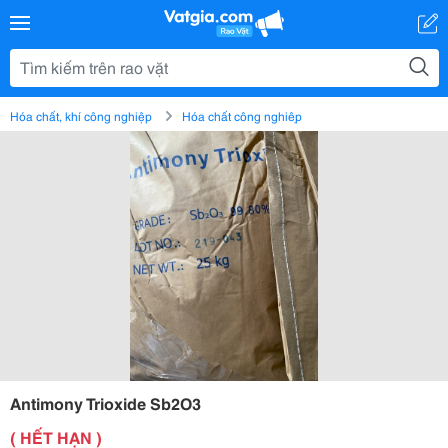
Hóa chất, khí công nghiệp
Hóa chất công nghiệp
Antimony Trioxide Sb2O3
( HẾT HẠN )