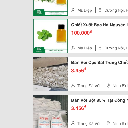
Ms Diệp
Dương Nội, 
Chiết Xuất Bạc Hà Nguyên 
₫
100.000
Ms Diệp
Dương Nội, 
Bán Vôi Cục Sát Trùng Chuồ
₫
3.456
Trang Đá Vôi
Ninh Bìn
Bán Vôi Bột 85% Tại Đồng 
₫
3.456
Trang Đá Vôi
Ninh Bìn