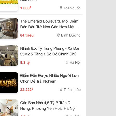
hiết bị đựng khí công nghiệp
₫
1.000
Toàn quốc
rợ chất in vải
The Emerald Boulevard, Mọi Điểm
Đến Đều Trở Nên Gần Hơn Mặt
Tiền Quốc Lộ 13
64 triệu
Bình Dương
Nhỉnh 8.X Tỷ Trung Phụng - Xã Đàn
35M2 5 Tầng 1 Sổ Đỏ Chính Chủ
8,3 tỷ
Hà Nội
Điểm Đến Được Nhiều Người Lựa
Chọn Để Trải Nghiệm
₫
22.222
Toàn quốc
Cần Bán Nhà 4,5 Tỷ P. Trần D
Hưng, Phường Yên Hoà, Hà Nội