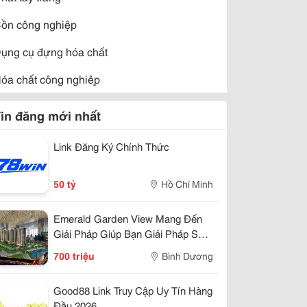
ồn công nghiệp
ụng cụ đựng hóa chất
óa chất công nghiệp
óa chất bảo dưỡng
in đăng mới nhất
óa chất thí nghiệm
Link Đăng Ký Chính Thức
óa chất tinh khiết
50 tỷ
Hồ Chí Minh
óa chất xây dựng
óa chất y tế
Emerald Garden View Mang Đến
Giải Pháp Giúp Bạn Giải Pháp Sở
eo công nghiệp
Hửu Chỉ 7Tr/Tháng
700 triệu
Bình Dương
hí công nghiệp
Good88 Link Truy Cập Uy Tín Hàng
hẩm nhuộm vải
Đầu 2026