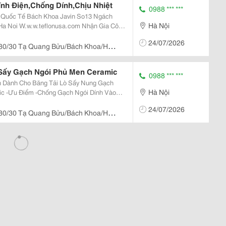
nh Điện,Chống Dính,Chịu Nhiệt
0988 *** ***
Tế Bách Khoa Javin So13 Ngách
Hà Nội
hận Gia Công
Dẫn Điện,Chống Bám Dính ,Chịu Nhiệt,Chịu
24/07/2026
ản...
 30/30 Tạ Quang Bửu/Bách Khoa/Hà
 Sấy Gạch Ngói Phủ Men Ceramic
0988 *** ***
h Dành Cho Băng Tải Lò Sấy Nung Gạch
Hà Nội
 Vào
24/07/2026
 30/30 Tạ Quang Bửu/Bách Khoa/Hà