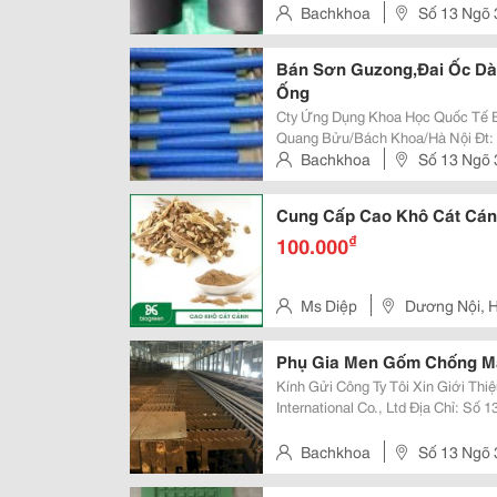
Chịu Mài Mòn Với Mức Độ Chống 
Bachkhoa
Số 13 Ngõ
Noi
Bán Sơn Guzong,Đai Ốc D
Ống
Cty Ứng Dụng Khoa Học Quốc Tế Bách Khoa Javi
Quang Bửu/Bách Khoa/Hà Nội Đt: 0988 16 26 68 Sơn Guzong Ốc Vít,Thiết Bị
Đường Ống,Ngành Dầu Khí &Middot; Sự Miêu Tả Lớp Phủ Vô Cơ, Được Thiết
Bachkhoa
Số 13 Ngõ
Kế Để Cung Cấp Khả Năng Chống.
Noi
Cung Cấp Cao Khô Cát Cán
₫
100.000
Ms Diệp
Dương Nội, 
Phụ Gia Men Gốm Chống Mà
Kính Gửi Công Ty Tôi Xin Giới Thiệu Tôi Tên Là Dzung Làm Việc Tại Javin
International Co., Ltd Địa Chỉ: Số 13, Ngách 30/30 Tạ Quang Bửu / Phường
Bách Khoa / Quận Hai Bà Trưng / Tp Hà Nội Công Ty Chúng 
Cấp Phụ Gia Dùng Để Pha...
Bachkhoa
Số 13 Ngõ
Noi