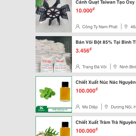
Cánh Quạt Taiwan Tạo Oxy
₫
10.000
Công Ty Nam Phát
46
Hưng Hòa, Tphcm
Bán Vôi Bột 85% Tại Bình 
₫
3.456
Trang Đá Vôi
Ninh Bìn
Chiết Xuất Núc Nác Nguyên
₫
100.000
Ms Diệp
Dương Nội, 
Chiết Xuất Tràm Trà Nguyê
₫
100.000