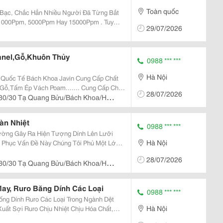
Toàn quốc
o Bạc, Chắc Hẳn Nhiều Người Đã Từng Bắt
1000Ppm, 5000Ppm Hay 15000Ppm . Tuy
29/07/2026
õ Ppm Trong Nano Bạc Là Gì Và Chỉ Số Này
Chất Lượng...
anel,Gỗ,Khuôn Thủy
0988 *** ***
Hà Nội
 Bách Khoa Javin Cung Cấp Chất
p Vách Poam....... Cung Cấp Chất
28/07/2026
ong Ngành Đúc Như :Nhôm ,Inox,Vàng,Bạc
 30/30 Tạ Quang Bửu/Bách Khoa/Hà
Cấp...
àn Nhiệt
0988 *** ***
hường Gây Ra Hiện Tượng Dính Lên Lưỡi
Hà Nội
àn Nhiệt Giúp Cho Lưỡi Cắt
28/07/2026
oạt Động Dễ Dàng Và Năng Xuất Mọi...
 30/30 Tạ Quang Bửu/Bách Khoa/Hà
ay, Ruro Băng Dính Các Loại
0988 *** ***
ng Dính Ruro Các Loại Trong Ngành Dệt
Hà Nội
Chịu Hóa Chất,
ộ C, Ruro Kháng Hóa Chất Các Loại Ruro