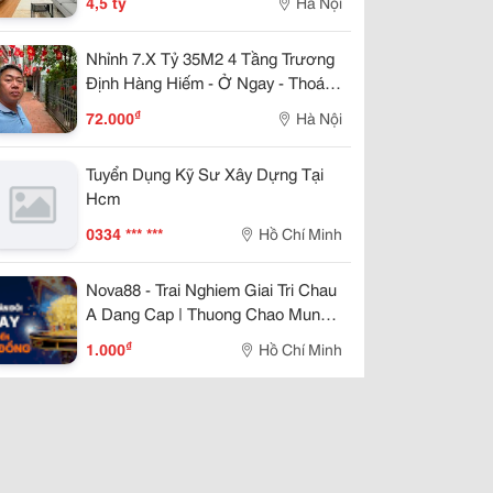
4,5 tỷ
Hà Nội
Nhỉnh 7.X Tỷ 35M2 4 Tầng Trương
Định Hàng Hiếm - Ở Ngay - Thoáng
Trước Sau. Sổ Đỏ Cất Két
₫
72.000
Hà Nội
Tuyển Dụng Kỹ Sư Xây Dựng Tại
Hcm
0334 *** ***
Hồ Chí Minh
Nova88 - Trai Nghiem Giai Tri Chau
A Dang Cap | Thuong Chao Mung
888K
₫
1.000
Hồ Chí Minh