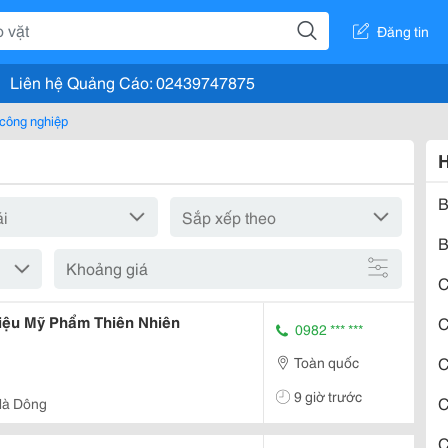
Đăng tin
Liên hệ Quảng Cáo: 02439747875
 công nghiệp
H
B
B
Khoảng giá
C
Liệu Mỹ Phẩm Thiên Nhiên
C
0982 *** ***
C
Toàn quốc
9 giờ trước
C
Hà Dông
C