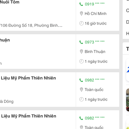
 Nuôi Tôm
0919 *** ***
C
Hồ Chí Minh
D
16 giờ trước
/106 Đường Số 18, Phường Bình
H
Thuận
0973 *** ***
H
T
Bình Thuận
H
1 ngày trước
h
H
 Liệu Mỹ Phẩm Thiên Nhiên
H
0982 *** ***
Toàn quốc
H
1 ngày trước
Hà Dông
K
K
n Liệu Mỹ Phẩm Thiên Nhiên
0982 *** ***
P
Toàn quốc