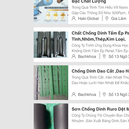
Bạc Chất Lượng
Trong Quá Trình Tìm Hiểu Về Nan
Gặp Các Thông Số Như 500Ppm, 
Nhiên, Không Phải Ai Cũng Hiểu R
Haki Global
Gia Lâm
Có Ý Nghĩa Như Thế Nào Đối Với 
Chất Chống Dính Tấm Ép P
Tinh,Nhôm,Thép,Kim Loại,
Công Ty Tnhh Ứng Dụng Khoa Học Quốc Tế
Khống Dính Tấm Ép Panel,Tấm Ép Gỗ,Tấm É
Chống Dính Chịu Nhiệt Độ Cao Tr
Bachkhoa
Số 13 Ngõ
,Thép,Kim Loại Màu...... Cung 
Noi
Chống Dính Dao Cắt ,Dao H
Trong Quá Trình Cắt ,Hàn Nhiệt T
Dao Hoặc Lưỡi Hàn Nhiệt Để Khắc Phục Vấn Đề Này Chúng Tôi Phủ Một Lớp
Chống Dính Lên Bề Mặt Lưỡi Dao Hoặc Lưỡi H
H
Bachkhoa
Số 13 Ngõ
Nội
Sơn Chống Dinh Ruro Dệt M
Công Ty Chúng Tôi Chuyên Bọc Chố
Nhuộm ,Sản Xuất Băng Dính,Sản Xuất Sợi Ruro Chịu Nhiệt 
Với Khả Năng Kháng Nhiệt Tới 500 Đ