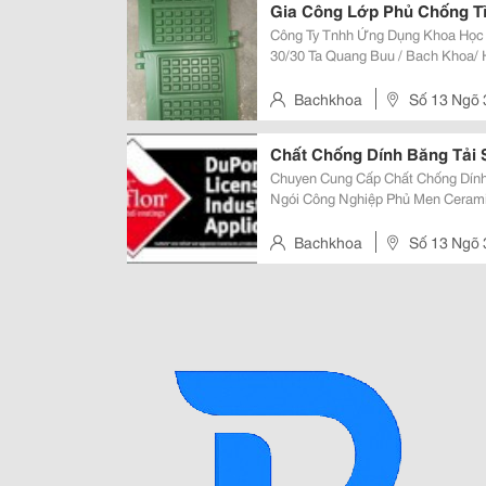
Gia Công Lớp Phủ Chống Tĩ
Công Ty Tnhh Ứng Dụng Khoa Học Quốc 
30/30 Ta Quang Buu / Bach Khoa/ Ha Noi W.w.w.teflonusa.com N
Lớp Phủ Chống Tĩnh Điện, Chống 
Hóa Chất Ứng Dụng Cho Ngành S
Bachkhoa
Số 13 Ngõ
Noi
Chất Chống Dính Băng Tải
Chuyen Cung Cấp Chất Chống Dín
Ngói Công Nghiệp Phủ Men Ceramic -Ưu Điểm -Chống Gạch Ngói Dính
Băng Tải Gây Cong Vêng -Chịu Nhiệt Độ Rất Cao Tới 2000 Oc -Độ Dẫn Nhiệt
Ổn Định Mọi Chi Tiết Xin Liên Hệ...
Bachkhoa
Số 13 Ngõ
Noi