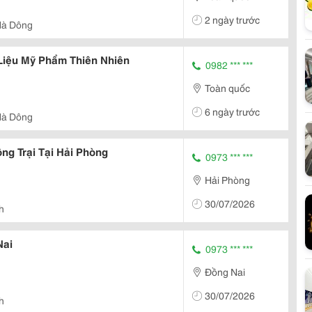
T
2 ngày trước
Hà Dông
T
Liệu Mỹ Phẩm Thiên Nhiên
0982 *** ***
Toàn quốc
6 ngày trước
Hà Dông
ng Trại Tại Hải Phòng
0973 *** ***
Hải Phòng
30/07/2026
h
Nai
0973 *** ***
Đồng Nai
30/07/2026
h