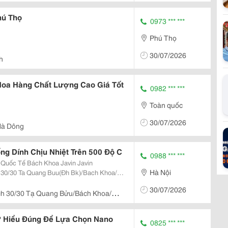
hú Thọ
0973 *** ***
Phú Thọ
30/07/2026
h
Hoa Hàng Chất Lượng Cao Giá Tốt
0982 *** ***
Toàn quốc
30/07/2026
Hà Dông
ng Dính Chịu Nhiệt Trên 500 Độ C
0988 *** ***
c Tế Bách Khoa Javin Javin
Hà Nội
30/07/2026
r828688@Yahoo.com.vn Dangdungbachkhoa@Gmail
ch 30/30 Tạ Quang Bửu/Bách Khoa/Hà
? Hiểu Đúng Để Lựa Chọn Nano
0825 *** ***