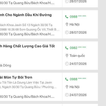
28/07/2026
M
 30/30 Tạ Quang Bửu/Bách Khoa/Hà
ành Cho Ngành Dầu Khí Đường
0988 *** ***
Hà Nội
n Số 13 Ngách 30/30 Tạ
28/07/2026
 30/30 Tạ Quang Bửu/Bách Khoa/Hà
..
h Hàng Chất Lượng Cao Giá Tốt
0982 *** ***
Toàn quốc
24/07/2026
Hà Dông
i Mòn Tự Bôi Trơn
0988 *** ***
Hà Nội
Tôi Chuyên Cung
24/07/2026
 30/30 Tạ Quang Bửu/Bách Khoa/Hà