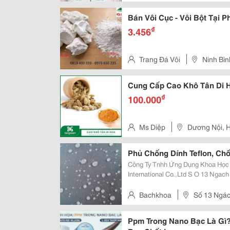
Bán Vôi Cục - Vôi Bột Tại P
₫
3.456
Trang Đá Vôi
Ninh Bìn
Cung Cấp Cao Khô Tân Di 
₫
100.000
Ms Diệp
Dương Nội, 
Phủ Chống Dính Teflon, Chố
Công Ty Tnhh Ứng Dụng Khoa Học Quố
International Co.,Ltd S O 13 Ngach 30/30 Ta Quang Buu(Đh Bk)/Bach Khoa/Ha
Noi Đt : 09 88 16 26 68 - Fax : 04.35379334 Info :
Foreve
Bachkhoa
Số 13 Ngá
Nội
Ppm Trong Nano Bạc Là Gì