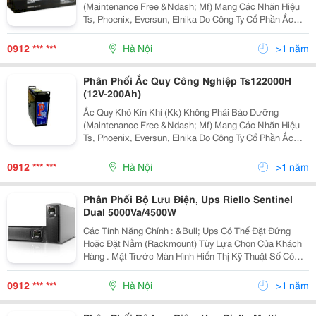
(Maintenance Free &Ndash; Mf) Mang Các Nhãn Hiệu
Ts, Phoenix, Eversun, Elnika Do Công Ty Cổ Phần Ắc
Quy Tia Sáng Sản Xuất Theo Công Nghệ Hàn Quốc
Bằng Các Thiết Bị Của Mỹ, Italia Và Hàn Quốc Là Chủng
0912 *** ***
Hà Nội
>1 năm
Loại
Phân Phối Ắc Quy Công Nghiệp Ts122000H
(12V-200Ah)
Ắc Quy Khô Kín Khí (Kk) Không Phải Bảo Dưỡng
(Maintenance Free &Ndash; Mf) Mang Các Nhãn Hiệu
Ts, Phoenix, Eversun, Elnika Do Công Ty Cổ Phần Ắc
Quy Tia Sáng Sản Xuất Theo Công Nghệ Hàn Quốc
Bằng Các Thiết Bị Của Mỹ, Italia Và Hàn Quốc Là Chủng
0912 *** ***
Hà Nội
>1 năm
Loại
Phân Phối Bộ Lưu Điện, Ups Riello Sentinel
Dual 5000Va/4500W
Các Tính Năng Chính : &Bull; Ups Có Thể Đặt Đứng
Hoặc Đặt Nằm (Rackmount) Tùy Lựa Chọn Của Khách
Hàng . Mặt Trước Màn Hình Hiển Thị Kỹ Thuật Số Có
Thể Được Kéo Ra ( Sử Dụng Các Phím Cung Cấp) Và
Xoay Để Phù Hợp Với Các Định Dạng Đặt . &Bull;
0912 *** ***
Hà Nội
>1 năm