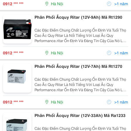
Toàn Và Đúng Đắn Của Thiết Bị Là Nguồn Ắc Quy. Ắ
0912 *** ***
Hà Nội
>1 năm
Phân Phối Ắcquy Ritar (12V-9Ah) Mã Rt1290
Các Đặc Điểm Chung Chất Lượng Ổn Định Và Tuổi Thọ
Cao Ắc Quy Ritar Là Nổi Tiếng Với Loại Ắc Quy
Performance.ritar Ổn Định Và Đáng Tin Cậy Của Nó Là
Dễ Dàng Để Duy Trì, Do Đó, Cho Phép Vận Hành An
Toàn Và Đúng Đắn Của Thiết Bị Là Nguồn Ắc Quy. Ắ
0912 *** ***
Hà Nội
>1 năm
Phân Phối Ắcquy Ritar (12V-7Ah) Mã Rt1270
Các Đặc Điểm Chung Chất Lượng Ổn Định Và Tuổi Thọ
Cao Ắc Quy Ritar Là Nổi Tiếng Với Loại Ắc Quy
Performance.ritar Ổn Định Và Đáng Tin Cậy Của Nó Là
Dễ Dàng Để Duy Trì, Do Đó, Cho Phép Vận Hành An
Toàn Và Đúng Đắn Của Thiết Bị Là Nguồn Ắc Quy. Ắ
0912 *** ***
Hà Nội
>1 năm
Phân Phối Ắcquy Ritar (12V-33Ah) Mã Ra1233
Các Đặc Điểm Chung Chất Lượng Ổn Định Và Tuổi Thọ