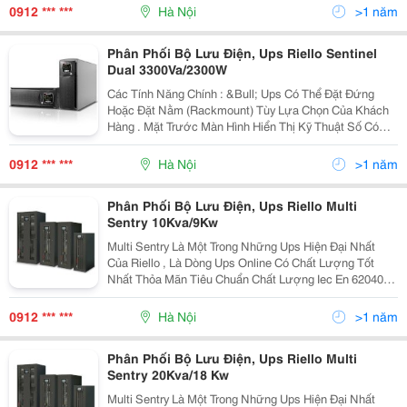
Tuyến Sản Phẩm Có Mức Độ Tin Cậy Ca
0912 *** ***
Hà Nội
>1 năm
Phân Phối Bộ Lưu Điện, Ups Riello Sentinel
Dual 3300Va/2300W
Các Tính Năng Chính : &Bull; Ups Có Thể Đặt Đứng
Hoặc Đặt Nằm (Rackmount) Tùy Lựa Chọn Của Khách
Hàng . Mặt Trước Màn Hình Hiển Thị Kỹ Thuật Số Có
Thể Được Kéo Ra ( Sử Dụng Các Phím Cung Cấp) Và
Xoay Để Phù Hợp Với Các Định Dạng Đặt . &Bull;
0912 *** ***
Hà Nội
>1 năm
Phân Phối Bộ Lưu Điện, Ups Riello Multi
Sentry 10Kva/9Kw
Multi Sentry Là Một Trong Những Ups Hiện Đại Nhất
Của Riello , Là Dòng Ups Online Có Chất Lượng Tốt
Nhất Thỏa Mãn Tiêu Chuẩn Chất Lượng Iec En 62040-3
Multi Sentry Được Chế Tạo Với Mục Đích Bảo Vệ Các
Thông Tin Thiết Yếu, Hệ Thống Viễn Thông, Mạng
0912 *** ***
Hà Nội
>1 năm
Phân Phối Bộ Lưu Điện, Ups Riello Multi
Sentry 20Kva/18 Kw
Multi Sentry Là Một Trong Những Ups Hiện Đại Nhất