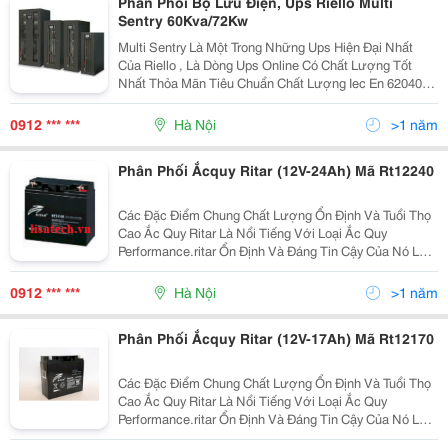
Phân Phối Bộ Lưu Điện, Ups Riello Multi
Sentry 60Kva/72Kw
Multi Sentry Là Một Trong Những Ups Hiện Đại Nhất
Của Riello , Là Dòng Ups Online Có Chất Lượng Tốt
Nhất Thỏa Mãn Tiêu Chuẩn Chất Lượng Iec En 62040-3
Multi Sentry Được Chế Tạo Với Mục Đích Bảo Vệ Các
Thông Tin Thiết Yếu, Hệ Thống Viễn Thông, Mạng
0912 *** ***
Hà Nội
>1 năm
Phân Phối Ắcquy Ritar (12V-24Ah) Mã Rt12240
Các Đặc Điểm Chung Chất Lượng Ổn Định Và Tuổi Thọ
Cao Ắc Quy Ritar Là Nổi Tiếng Với Loại Ắc Quy
Performance.ritar Ổn Định Và Đáng Tin Cậy Của Nó Là
Dễ Dàng Để Duy Trì, Do Đó, Cho Phép Vận Hành An
Toàn Và Đúng Đắn Của Thiết Bị Là Nguồn Ắc Quy. Ắ
0912 *** ***
Hà Nội
>1 năm
Phân Phối Ắcquy Ritar (12V-17Ah) Mã Rt12170
Các Đặc Điểm Chung Chất Lượng Ổn Định Và Tuổi Thọ
Cao Ắc Quy Ritar Là Nổi Tiếng Với Loại Ắc Quy
Performance.ritar Ổn Định Và Đáng Tin Cậy Của Nó Là
Dễ Dàng Để Duy Trì, Do Đó, Cho Phép Vận Hành An