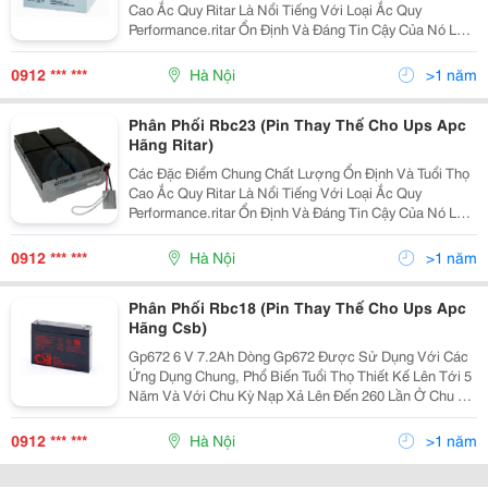
Cao Ắc Quy Ritar Là Nổi Tiếng Với Loại Ắc Quy
Performance.ritar Ổn Định Và Đáng Tin Cậy Của Nó Là
Dễ Dàng Để Duy Trì, Do Đó, Cho Phép Vận Hành An
Toàn Và Đúng Đắn Của Thiết Bị Là Nguồn Ắc Quy. Ắ
0912 *** ***
Hà Nội
>1 năm
Phân Phối Rbc23 (Pin Thay Thế Cho Ups Apc
Hãng Ritar)
Các Đặc Điểm Chung Chất Lượng Ổn Định Và Tuổi Thọ
Cao Ắc Quy Ritar Là Nổi Tiếng Với Loại Ắc Quy
Performance.ritar Ổn Định Và Đáng Tin Cậy Của Nó Là
Dễ Dàng Để Duy Trì, Do Đó, Cho Phép Vận Hành An
Toàn Và Đúng Đắn Của Thiết Bị Là Nguồn Ắc Quy. Ắ
0912 *** ***
Hà Nội
>1 năm
Phân Phối Rbc18 (Pin Thay Thế Cho Ups Apc
Hãng Csb)
Gp672 6 V 7.2Ah Dòng Gp672 Được Sử Dụng Với Các
Ứng Dụng Chung, Phổ Biến Tuổi Thọ Thiết Kế Lên Tới 5
Năm Và Với Chu Kỳ Nạp Xả Lên Đến 260 Lần Ở Chu Kỳ
Xả 100%. Như Tất Cả Các Dòng Khác Của Csb Gp672
Có Thế Sạc Lại, Hiệu Suất C
0912 *** ***
Hà Nội
>1 năm