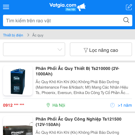
Thiết bị điện
Ắc quy
Lọc nâng cao
Phân Phối Ắc Quy Thiết Bị Ts210000 (2V-
1000Ah)
Ắc Quy Khô Kín Khí (Kk) Không Phải Bảo Dưỡng
(Maintenance Free &Ndash; Mf) Mang Các Nhãn Hiệu
Ts, Phoenix, Eversun, Elnika Do Công Ty Cổ Phần Ắc
Quy Tia Sáng Sản Xuất Theo Công Nghệ Hàn Quốc
Bằng Các Thiết Bị Của Mỹ, Italia Và Hàn Quốc Là Chủng
0912 *** ***
Hà Nội
>1 năm
Loại
Phân Phối Ắc Quy Công Nghiệp Ts121500
(12V-150Ah)
Ắc Quy Khô Kín Khí (Kk) Không Phải Bảo Dưỡng