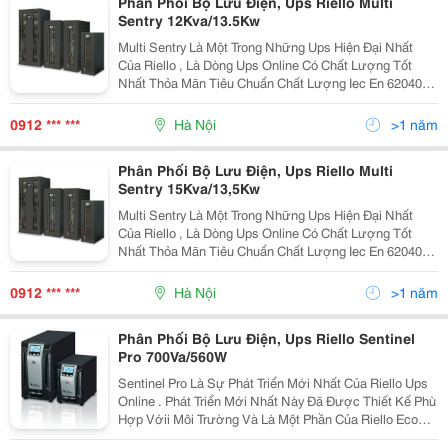
Phân Phối Bộ Lưu Điện, Ups Riello Multi
Sentry 12Kva/13.5Kw
Multi Sentry Là Một Trong Những Ups Hiện Đại Nhất
Của Riello , Là Dòng Ups Online Có Chất Lượng Tốt
Nhất Thỏa Mãn Tiêu Chuẩn Chất Lượng Iec En 62040-3
Multi Sentry Được Chế Tạo Với Mục Đích Bảo Vệ Các
Thông Tin Thiết Yếu, Hệ Thống Viễn Thông, Mạng
0912 *** ***
Hà Nội
>1 năm
Phân Phối Bộ Lưu Điện, Ups Riello Multi
Sentry 15Kva/13,5Kw
Multi Sentry Là Một Trong Những Ups Hiện Đại Nhất
Của Riello , Là Dòng Ups Online Có Chất Lượng Tốt
Nhất Thỏa Mãn Tiêu Chuẩn Chất Lượng Iec En 62040-3
Multi Sentry Được Chế Tạo Với Mục Đích Bảo Vệ Các
Thông Tin Thiết Yếu, Hệ Thống Viễn Thông, Mạng
0912 *** ***
Hà Nội
>1 năm
Phân Phối Bộ Lưu Điện, Ups Riello Sentinel
Pro 700Va/560W
Sentinel Pro Là Sự Phát Triển Mới Nhất Của Riello Ups
Online . Phát Triển Mới Nhất Này Đã Được Thiết Kế Phù
Hợp Vớii Môi Trường Và Là Một Phần Của Riello Eco
Line Của Ups. Sentinel Pro Ups Chuyển Đổi Kép Trực