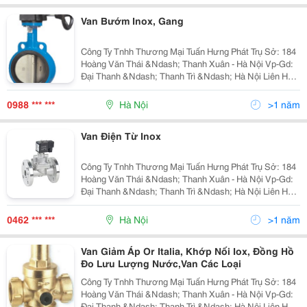
Van Bướm Inox, Gang
Công Ty Tnhh Thương Mại Tuấn Hưng Phát Trụ Sở: 184
Hoàng Văn Thái &Ndash; Thanh Xuân - Hà Nội Vp-Gd:
Đại Thanh &Ndash; Thanh Trì &Ndash; Hà Nội Liên Hệ:
Mr Tuấn - Phòng Kinh Doanh
0988 *** ***
Hà Nội
>1 năm
Van Điện Từ Inox
Công Ty Tnhh Thương Mại Tuấn Hưng Phát Trụ Sở: 184
Hoàng Văn Thái &Ndash; Thanh Xuân - Hà Nội Vp-Gd:
Đại Thanh &Ndash; Thanh Trì &Ndash; Hà Nội Liên Hệ:
Mr Tuấn - Phòng Kinh Doanh
0462 *** ***
Hà Nội
>1 năm
Van Giảm Áp Or Italia, Khớp Nối Iox, Đồng Hồ
Đo Lưu Lượng Nước,Van Các Loại
Công Ty Tnhh Thương Mại Tuấn Hưng Phát Trụ Sở: 184
Hoàng Văn Thái &Ndash; Thanh Xuân - Hà Nội Vp-Gd:
Đại Thanh &Ndash; Thanh Trì &Ndash; Hà Nội Liên Hệ: