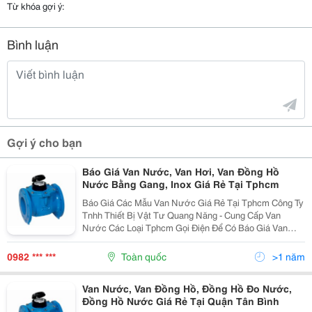
Từ khóa gợi ý:
Bình luận
Gợi ý cho bạn
Báo Giá Van Nước, Van Hơi, Van Đồng Hồ
Nước Bằng Gang, Inox Giá Rẻ Tại Tphcm
Báo Giá Các Mẫu Van Nước Giá Rẻ Tại Tphcm Công Ty
Tnhh Thiết Bị Vật Tư Quang Năng - Cung Cấp Van
Nước Các Loại Tphcm Gọi Điện Để Có Báo Giá Van
Hiện Nay Chính Xác Nhất - Van Nước Giá Tốt Nhất Địa
Chỉ: 342/201/203 Lý Thường Kiệt, P.6, Q.tân B
0982 *** ***
Toàn quốc
>1 năm
Van Nước, Van Đồng Hồ, Đồng Hồ Đo Nước,
Đồng Hồ Nước Giá Rẻ Tại Quận Tân Bình