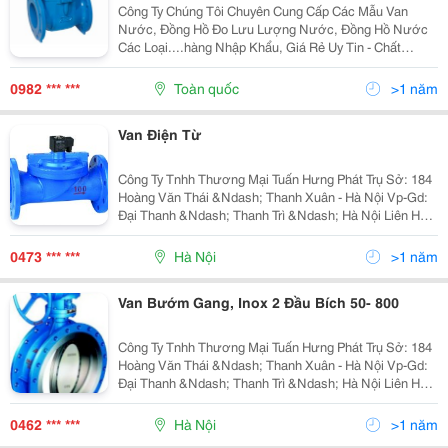
Công Ty Chúng Tôi Chuyên Cung Cấp Các Mẫu Van
Nước, Đồng Hồ Đo Lưu Lượng Nước, Đồng Hồ Nước
Các Loại....hàng Nhập Khẩu, Giá Rẻ Uy Tin - Chất
Lượng Đã Làm Nên Thương Hiệu Valve Quang Năng
Hotline: 0982 644 703 - 0938 069 055 - Hotline: 028
0982 *** ***
Toàn quốc
>1 năm
66805
Van Điện Từ
Công Ty Tnhh Thương Mại Tuấn Hưng Phát Trụ Sở: 184
Hoàng Văn Thái &Ndash; Thanh Xuân - Hà Nội Vp-Gd:
Đại Thanh &Ndash; Thanh Trì &Ndash; Hà Nội Liên Hệ:
Mr Tuấn - Phòng Kinh Doanh
0473 *** ***
Hà Nội
>1 năm
Van Bướm Gang, Inox 2 Đầu Bích 50- 800
Công Ty Tnhh Thương Mại Tuấn Hưng Phát Trụ Sở: 184
Hoàng Văn Thái &Ndash; Thanh Xuân - Hà Nội Vp-Gd:
Đại Thanh &Ndash; Thanh Trì &Ndash; Hà Nội Liên Hệ:
Mr Tuấn - Phòng Kinh Doanh
0462 *** ***
Hà Nội
>1 năm