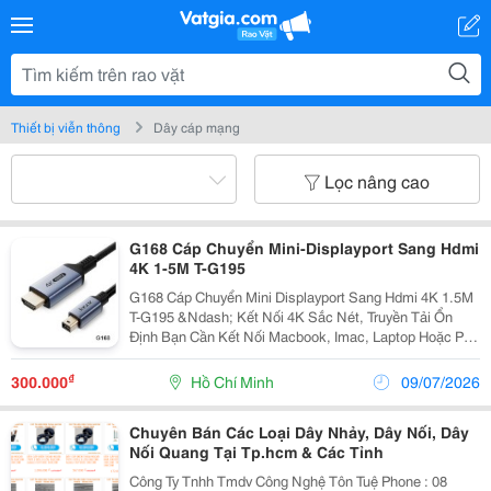
Thiết bị viễn thông
Dây cáp mạng
Lọc nâng cao
G168 Cáp Chuyển Mini-Displayport Sang Hdmi
4K 1-5M T-G195
G168 Cáp Chuyển Mini Displayport Sang Hdmi 4K 1.5M
T-G195 &Ndash; Kết Nối 4K Sắc Nét, Truyền Tải Ổn
Định Bạn Cần Kết Nối Macbook, Imac, Laptop Hoặc Pc
Có Cổng Mini Displayport Với Màn Hình Hdmi, Tv Hay
Máy Chiếu? G168 Cáp Chuyển Mini Displayport...
₫
300.000
Hồ Chí Minh
09/07/2026
Chuyên Bán Các Loại Dây Nhảy, Dây Nối, Dây
Nối Quang Tại Tp.hcm & Các Tỉnh
Công Ty Tnhh Tmdv Công Nghệ Tôn Tuệ Phone : 08