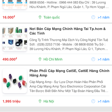
8808 6556 - Hotline : 0966 444 083 Địa Chỉ : 39 Lương
Hữu Khánh, P. Phạm Ngũ Lão, Quận 1, Tp Hcm Vpgd :
67 Đường T5, P.tây Thạnh,Q.tân Phú, Tp Hcm Mail :
Info@Tontue.com - Web : Www.tontue.ne
₫
16.000
Toàn quốc
>1 năm
Nơi Bán Cáp Mạng Chính Hãng Tai Tp.hcm &
Các Tỉnh
Công Ty Tnhh Thương Mại Dịch Vụ Công Nghệ Tôn Tuệ
Sđt : (028) 2253 7156 - Mobile : 08 8808 6556 Trụ Sở :
39 Lương Hữu Khánh, P. Phạm Ngũ Lão, Q 1, Tphcm
Showroom : 67 Đường T5, P.tây Thạnh, Q.tân Phú, Tp.
Hồ Chí Minh Email : Info@Tontue.c
₫
490.000
Hồ Chí Minh
>1 năm
Phân Phối Cáp Mạng Cat5E, Cat6E Hàng Chính
Hãng Amp
Cáp Mạng Amp - Sự Lựa Chọn Hoàn Hảo Phân Phối
Amp Cáp Mạng Amp Tyco Electronics Corporation Cái
Tên Được Biết Đến Như Một Tập Đoàn Hàng Đầu Trên
Thế Giới Trong Việc Phát Triển , Thiết Kế, Sản Xuất Và
Cung Cấp Phụ Kiện Điện Tử, Vô Tuyến Điện Và Cáp
1,995 triệu
Hà Nội
>1 năm