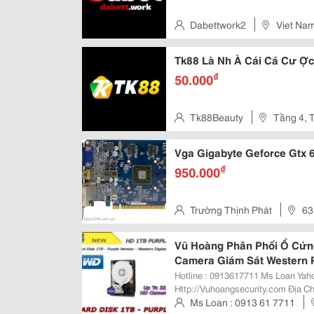
Dabettwork2
Viet Na
Tk88 Là Nh À Cái Cá Cư Ợc
₫
50.000
Tk88Beauty
Tầng 4, 
Chánh Hiệp, Quận 12
Vga Gigabyte Geforce Gtx 
₫
950.000
Trường Thịnh Phát
6
ình
Vũ Hoàng Phân Phối Ổ Cứn
Camera Giám Sát Western 
Hotline : 0913617711 Ms Loan Yahoo: Vuhoanghn7 - Sky : Vuhoanghn7 Web :
Http://Vuhoangsecurity.com Địa Chỉ : Số 23 - Ngõ 113 Vĩnh Hồ - Đống Đa - Hà
Ms Loan : 0913 61 7711
Nội Nơi Cung Cấp Thiết Bị An Ni