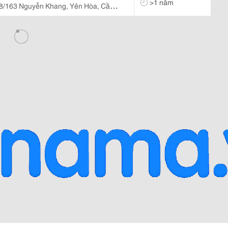
>1 năm
8/163 Nguyễn Khang, Yên Hòa, Cầu