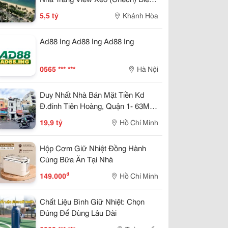
Trần Phú Thuê 25Tr/Tháng 5,5 Tỷ
assive Components
5,5 tỷ
Khánh Hòa
hụ kiện i-Pad (i-Pad Accessories)
Ad88 Ing Ad88 Ing Ad88 Ing
hụ kiện máy tính bảng (Tablet Accessories)
0565 *** ***
Hà Nội
rototyping - Accessories
Duy Nhất Nhà Bán Mặt Tiền Kd
GA Cooler (Tản nhiệt VGA)
Đ.đinh Tiên Hoàng, Quận 1- 63M2 -
ideo capture card - Card thu hình camera
Dòng Tiền 60Tr/Th * Lh Giang
19,9 tỷ
Hồ Chí Minh
Giang:
iFi Antenna
Hộp Cơm Giữ Nhiệt Đồng Hành
iều khiển đa năng
Cùng Bữa Ăn Tại Nhà
₫
 cứng mạng (Network Storage)
149.000
Hồ Chí Minh
Chất Liệu Bình Giữ Nhiệt: Chọn
Đúng Để Dùng Lâu Dài