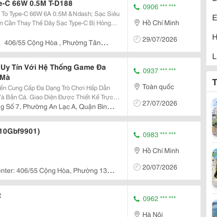
e-C 66W 0.5M T-D188
0906 *** ***
 To Type-C 66W 6A 0.5M &Ndash; Sạc Siêu
E
Hồ Chí Minh
 Suất Của Củ Sạc Nhanh? Jasoz D117 Usb-
H
29/07/2026
ưởng Với...
406/55 Cộng Hòa , Phường Tân
L
n Uy Tín Với Hệ Thống Game Đa
0937 *** ***
L
 Mà
T
Toàn quốc
uyến Cung Cấp Đa Dạng Trò Chơi Hấp Dẫn
M
à Bắn Cá. Giao Diện Được Thiết Kế Trực
27/07/2026
Trên Cả Điện Thoại Và Máy Tính. Hệ Thống
g Số 7, Phường An Lạc A, Quận Bình
M
ng...
(10Gbf9901)
M
0983 *** ***
Hồ Chí Minh
M
20/07/2026
nter: 406/55 Cộng Hòa, Phường 13,
M
Chí Minh
N
t
0962 *** ***
O
Hà Nội