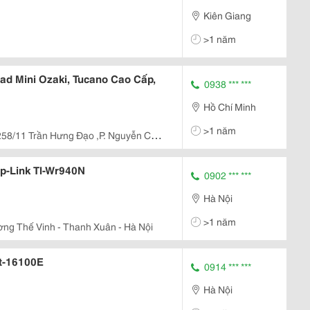
Kiên Giang
>1 năm
Ipad Mini Ozaki, Tucano Cao Cấp,
0938 *** ***
Hồ Chí Minh
>1 năm
58/11 Trần Hưng Đạo ,P. Nguyễn Cư
p-Link Tl-Wr940N
0902 *** ***
Hà Nội
>1 năm
ơng Thế Vinh - Thanh Xuân - Hà Nội
t-16100E
0914 *** ***
Hà Nội