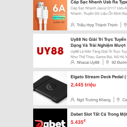
Cáp Sạc Nhanh Usb Ra Typ
Cáp Sạc Nhanh Jasoz D117 Usb-A
Nhanh, Truyền Dữ Liệu Ổn Định Bạn Cần Thay Thế Dây Sạc Type-C Bị Hỏng
Hoặc Muốn Tận Dụng Tối Đa Công
A To Type-C 66W Là Lựa Chọn Lý T
Triều Hợp Thành Thịnh
Bình , Thành Phố Hồ Chí Minh
Uy88 Nc Giải Trí Trực Tuyế
Dạng Và Trải Nghiệm Mượt
Uy88 Là Nền Tảng Giải Trí Trực T
Như Thể Thao, Game Bài, Nổ Hũ V
Quan, Thân Thiện Với Người Dùng 
Nhacai Uy88
92 Đườn
Bảo Mật Hiện Đại Giúp Bảo Vệ Thô
Tân, Tp. Hồ Chí Minh
Elgato Stream Deck Pedal 
2,445 triệu
Ngô Trường Khang
Ce
Quận Tân Bình, Thành Phố Hồ 
Dabet Slot Tất Cả Trong Mộ
₫
5.435