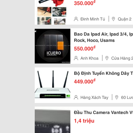
₫
350.000
Đinh Minh Tú
Quận 2
Bao Da Ipad Air, Ipad 3/4, 
Rock, Hoco, Usams
₫
550.000
Anh Khoa
Cửa Hàng 2
Trinh, Q.1.
Bộ Định Tuyến Không Dây T
₫
449.000
Hàng Xách Tay
60 Lư
Đầu Thu Camera Vantech V
1,4 triệu