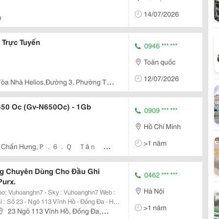
P
14/07/2026
m
P
 Trực Tuyến
0946 *** ***
P
Toàn quốc
P
12/07/2026
Tòa Nhà Helios,Đường 3, Phường Tân
V
650 Oc (Gv-N650Oc) - 1Gb
0909 *** ***
V
Hồ Chí Minh
W
>1 năm
3 Chấn Hưng,Ｐ．６．Ｑ Ｔâｎ Ｂ
Đ
Ổ
g Chuyên Dùng Cho Đầu Ghi
0462 *** ***
Purx.
Hà Nội
>1 năm
nh, Giám Sát Uy Tín Số 1 Việt Nam
23 Ngõ 113 Vĩnh Hồ, Đống Đa,