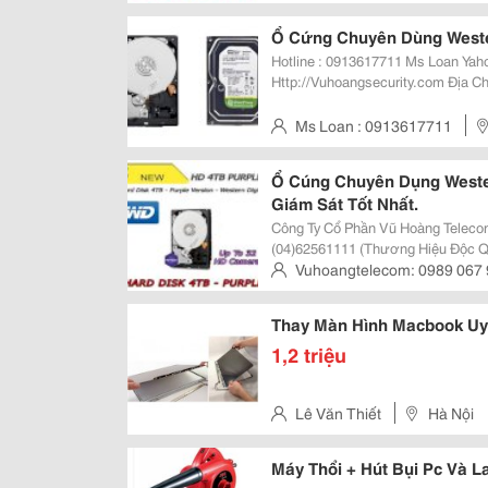
Cn4: 39A Nguyễn Văn Cừ - Long Biên - Hà Nội
Văn Đậu, Q.bình Thạnh / Hcm 2
Ổ Cứng Chuyên Dùng Weste
Tp.hcm
Hotline : 0913617711 Ms Loan Yahoo: Vuhoanghn7 - Sky : Vuhoanghn7 Web :
Http://Vuhoangsecurity.com Địa Chỉ : Số 23 - Ngõ 113 Vĩnh Hồ - Đống Đa - Hà
Nội Nơi Cung Cấp Thiết Bị An Ni
Ms Loan : 0913617711
39A Nguyễn Văn Cừ - Long Biên - Hà Nội / Hcm 1: 
Đậu, Q.bình Thạnh / Hcm 2: 49
Ổ Cúng Chuyên Dụng Weste
Giám Sát Tốt Nhất.
Công Ty Cổ Phần Vũ Hoàng Telecom. Hotline : Ms Nga 0989 067 
(04)62561111 (Thương Hiệu Độc Quyền : Vuhoangtelecom - Quy Mô Toàn
Quốc Với 4 Chi Nhánh : Siêu Thị Camera Báo Động 
Vuhoangtelecom: 0989 067
Ninh, Giám Sát Uy Tín S
Đa, Cn4: 39A Nguyễn Văn Cừ - Long Biên
Nguyễn Văn Đậu, Q.bình Thạnh 
Thay Màn Hình Macbook Uy
Q11, Tp.hcm
1,2 triệu
Lê Văn Thiết
Hà Nội
Máy Thổi + Hút Bụi Pc Và L