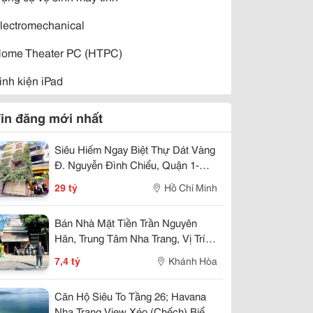
lectromechanical
ome Theater PC (HTPC)
inh kiện iPad
inh kiện máy tính bảng
in đăng mới nhất
ac Accessories
Siêu Hiếm Ngay Biệt Thự Dát Vàng
odules - Semiconductors
Đ. Nguyễn Đình Chiểu, Quận 1-
Chính Chủ Bán Căn Góc 2 Mặt
29 tỷ
Hồ Chí Minh
ousepad (Bàn di chuột)
Tiền Hxh - Dt 4M*20M - Xung
Quanh Khu Trí Thức Cao
àn hình iPad
Bán Nhà Mặt Tiền Trần Nguyên
Hãn, Trung Tâm Nha Trang, Vị Trí
àn hình máy tính bảng
Kinh Doanh Đẹp, Giá 7,4 Tỷ
7,4 tỷ
Khánh Hòa
etComputer
Căn Hộ Siêu To Tầng 26; Havana
ptoelectronic
Nha Trang View Xéo (Chếch) Biển