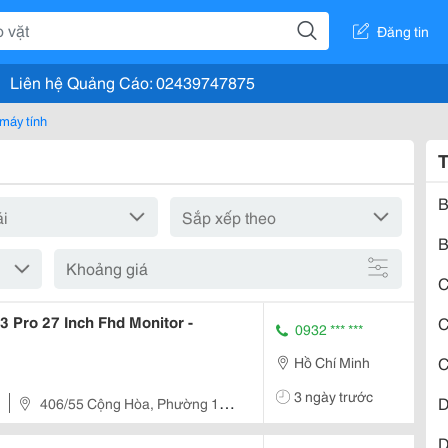
Đăng tin
Liên hệ Quảng Cáo: 02439747875
 máy tính
T
B
B
Khoảng giá
C
3 Pro 27 Inch Fhd Monitor -
C
0932 *** ***
C
Hồ Chí Minh
3 ngày trước
D
406/55 Cộng Hòa, Phường 13,
D