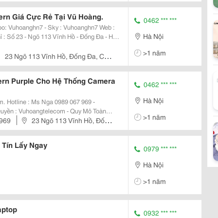
 / Hcm 1: 46E3 Nguyễn
: 49 Lãnh Binh Thăng, P12, Q11,
rn Giá Cực Rẻ Tại Vũ Hoàng.
0462 *** ***
Hà Nội
nh, Giám Sát Uy Tín Số 1 Việt Nam
>1 năm
23 Ngõ 113 Vĩnh Hồ, Đống Đa, Cn4:
46E3 Nguyễn Văn
 Lãnh Binh Thăng, P12, Q11, Tp.hcm
rn Purple Cho Hệ Thống Camera
0462 *** ***
Hà Nội
969 -
>1 năm
) Nơi Cung Cấp Thiết Bị An
 969
23 Ngõ 113 Vĩnh Hồ, Đống
 - Hà Nội / Hcm 1: 46E3
/ Hcm 2: 49 Lãnh Binh Thăng, P12,
 Tín Lấy Ngay
0979 *** ***
Hà Nội
>1 năm
aptop
0932 *** ***