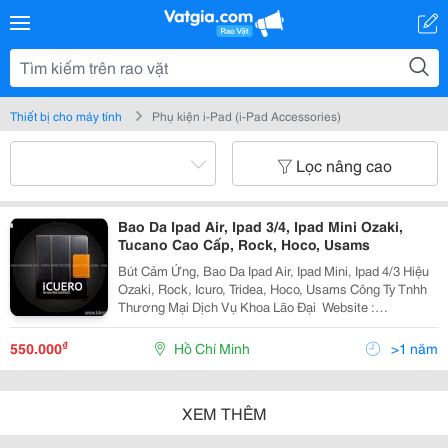
Thiết bị cho máy tính
Phụ kiện i-Pad (i-Pad Accessories)
Lọc nâng cao
Bao Da Ipad Air, Ipad 3/4, Ipad Mini Ozaki,
Tucano Cao Cấp, Rock, Hoco, Usams
Bút Cảm Ứng, Bao Da Ipad Air, Ipad Mini, Ipad 4/3 Hiệu
Ozaki, Rock, Icuro, Tridea, Hoco, Usams Công Ty Tnhh
Thương Mại Dịch Vụ Khoa Lão Đại ​ Website :
Www.khoalaodai.com + Cửa Hàng Bán Lẻ Quận 1 : - Địa
Chỉ : 258 /11 Trần Hưng Đạo , P. Nguyễ
₫
550.000
Hồ Chí Minh
>1 năm
XEM THÊM